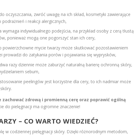
do oczyszczania, zwróć uwagę na ich skład, kosmetyki zawierające
podrażnień i reakcji alergicznych,
 wymaga indywidualnego podejścia, na przykład osoby z cerą tłustą
ów, ponieważ mogą one pogorszyć stan ich cery,
lub powierzchowne mycie twarzy może skutkować pozostawieniem
lei prowadzi do zatykania porów i pojawiania się wyprysków,
 dwa razy dziennie może zaburzyć naturalną barierę ochronną skóry,
wydzielaniem sebum,
stosowanie peelingów jest korzystne dla cery, to ich nadmiar może
skóry.
 zachować zdrową i promienną cerę oraz poprawić ogólną
ie do pielęgnacji ma ogromne znaczenie!
RZY – CO WARTO WIEDZIEĆ?
lę w codziennej pielęgnacji skóry. Dzięki różnorodnym metodom,