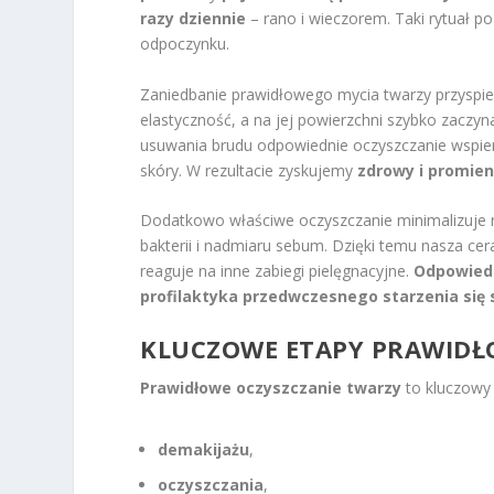
razy dziennie
– rano i wieczorem. Taki rytuał 
odpoczynku.
Zaniedbanie prawidłowego mycia twarzy przyspi
elastyczność, a na jej powierzchni szybko zaczy
usuwania brudu odpowiednie oczyszczanie wspi
skóry. W rezultacie zyskujemy
zdrowy i promie
Dodatkowo właściwe oczyszczanie minimalizuje
bakterii i nadmiaru sebum. Dzięki temu nasza cera
reaguje na inne zabiegi pielęgnacyjne.
Odpowiedn
profilaktyka przedwczesnego starzenia się 
KLUCZOWE ETAPY PRAWIDŁ
Prawidłowe oczyszczanie twarzy
to kluczowy 
demakijażu
,
oczyszczania
,