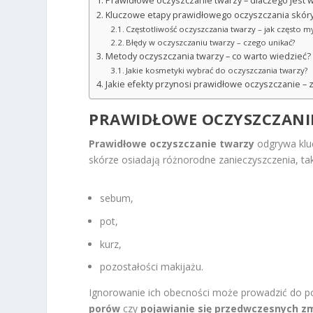
Prawidłowe oczyszczanie twarzy – dlaczego jest 
Kluczowe etapy prawidłowego oczyszczania skór
Częstotliwość oczyszczania twarzy – jak często m
Błędy w oczyszczaniu twarzy – czego unikać?
Metody oczyszczania twarzy – co warto wiedzieć?
Jakie kosmetyki wybrać do oczyszczania twarzy?
Jakie efekty przynosi prawidłowe oczyszczanie –
PRAWIDŁOWE OCZYSZCZANIE
Prawidłowe oczyszczanie twarzy
odgrywa klu
skórze osiadają różnorodne zanieczyszczenia, tak
sebum,
pot,
kurz,
pozostałości makijażu.
Ignorowanie ich obecności może prowadzić do p
porów
czy
pojawianie się przedwczesnych z