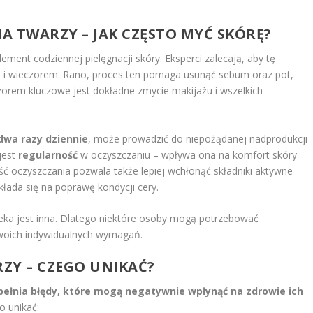
A TWARZY – JAK CZĘSTO MYĆ SKÓRĘ?
ment codziennej pielęgnacji skóry. Eksperci zalecają, aby tę
a i wieczorem. Rano, proces ten pomaga usunąć sebum oraz pot,
czorem kluczowe jest dokładne zmycie makijażu i wszelkich
dwa razy dziennie
, może prowadzić do niepożądanej nadprodukcji
jest
regularność
w oczyszczaniu – wpływa ona na komfort skóry
ść oczyszczania pozwala także lepiej wchłonąć składniki aktywne
łada się na poprawę kondycji cery.
eka jest inna. Dlatego niektóre osoby mogą potrzebować
oich indywidualnych wymagań.
ZY – CZEGO UNIKAĆ?
ełnia błędy, które mogą negatywnie wpłynąć na zdrowie ich
o unikać: