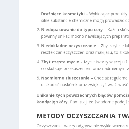
Drażniące kosmetyki
– Wybierając produkty 
silne substancje chemiczne mogą prowadzić do 
Niedopasowanie do typu cery
– Każda skóra
powinny unikać mocno nawilżających preparat
Niedokładne oczyszczanie
– Zbyt szybkie 
resztek zanieczyszczeń oraz makijażu, to z ko
Zbyt częste mycie
– Mycie twarzy więcej niż
co skutkuje przesuszeniem oraz nadmiernym 
Nadmierne złuszczanie
– Chociaż regularne 
uszkodzić naskórek oraz zwiększyć wrażliwość 
Unikanie tych powszechnych błędów pomoże
kondycję skóry.
Pamiętaj, że świadome podejśc
METODY OCZYSZCZANIA TWA
Oczyszczanie twarzy odgrywa niezwykle ważną ro