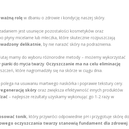
ważną rolę
w dbaniu o zdrowie i kondycję naszej skóry.
zadaniem jest usunięcie pozostałości kosmetyków oraz
o płyny micelarne lub mleczka, które skutecznie rozpuszczają
owadzony delikatnie
, by nie narazić skóry na podrażnienia.
 Tutaj mamy do wyboru różnorodne metody – możemy wykorzystać
y
pianki do mycia twarzy
.
Oczyszczanie ma na celu eliminację
szczeń, które nagromadziły się na skórze w ciągu dnia.
ie polega na usuwaniu martwego naskórka i poprawie tekstury cery.
egenerację skóry
oraz zwiększa efektywność innych produktów
dzać
– najlepsze rezultaty uzyskamy wykonując go 1-2 razy w
osować tonik
, który przywróci odpowiednie pH i przygotuje skórę d
owego oczyszczania twarzy stanowią fundament dla zdrowej 