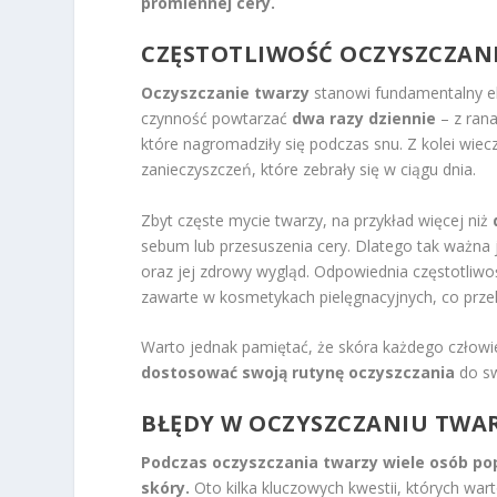
promiennej cery.
CZĘSTOTLIWOŚĆ OCZYSZCZANI
Oczyszczanie twarzy
stanowi fundamentalny ele
czynność powtarzać
dwa razy dziennie
– z ran
które nagromadziły się podczas snu. Z kolei wie
zanieczyszczeń, które zebrały się w ciągu dnia.
Zbyt częste mycie twarzy, na przykład więcej niż
sebum lub przesuszenia cery. Dlatego tak ważna 
oraz jej zdrowy wygląd. Odpowiednia częstotliwo
zawarte w kosmetykach pielęgnacyjnych, co przek
Warto jednak pamiętać, że skóra każdego człowi
dostosować swoją rutynę oczyszczania
do sw
BŁĘDY W OCZYSZCZANIU TWAR
Podczas oczyszczania twarzy wiele osób pop
skóry.
Oto kilka kluczowych kwestii, których wart