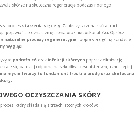
pozwala skórze na skuteczną regenerację podczas nocnego
esza proces
starzenia się cery
. Zanieczyszczona skóra traci
nają pojawiać się oznaki zmęczenia oraz niedoskonałości. Oprócz
era
naturalne procesy regeneracyjne
i poprawia ogólną kondycję
nny wygląd
.
 ryzyko
podrażnień
oraz
infekcji skórnych
poprzez eliminację
 staje się bardziej odporna na szkodliwe czynniki zewnętrzne i lepiej
ie mycie twarzy to fundament troski o urodę oraz skuteczn
skóry.
OWEGO OCZYSZCZANIA SKÓRY
proces, który składa się z trzech istotnych kroków: