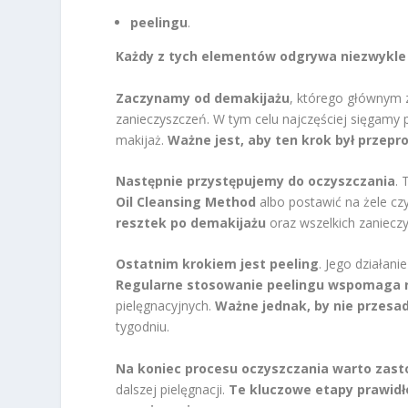
peelingu
.
Każdy z tych elementów odgrywa niezwykle 
Zaczynamy od demakijażu
, którego głównym 
zanieczyszczeń. W tym celu najczęściej sięgamy p
makijaż.
Ważne jest, aby ten krok był przepr
Następnie przystępujemy do oczyszczania
.
Oil Cleansing Method
albo postawić na żele cz
resztek po demakijażu
oraz wszelkich zanieczy
Ostatnim krokiem jest peeling
. Jego działan
Regularne stosowanie peelingu wspomaga r
pielęgnacyjnych.
Ważne jednak, by nie przesa
tygodniu.
Na koniec procesu oczyszczania warto zast
dalszej pielęgnacji.
Te kluczowe etapy prawidł