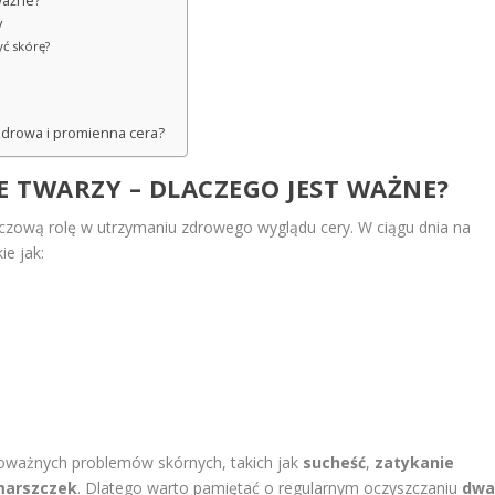
ważne?
y
yć skórę?
 zdrowa i promienna cera?
 TWARZY – DLACZEGO JEST WAŻNE?
czową rolę w utrzymaniu zdrowego wyglądu cery. W ciągu dnia na
ie jak:
oważnych problemów skórnych, takich jak
sucheść
,
zatykanie
marszczek
. Dlatego warto pamiętać o regularnym oczyszczaniu
dw