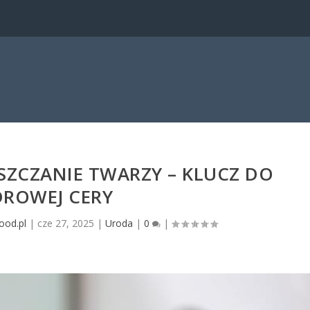
ZCZANIE TWARZY – KLUCZ DO
DROWEJ CERY
ood.pl
|
cze 27, 2025
|
Uroda
|
0
|