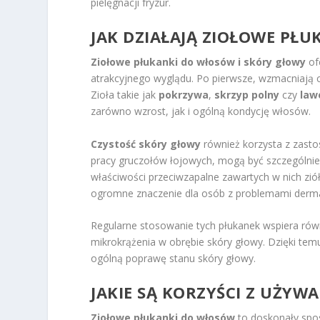
pielęgnacji fryzur.
JAK DZIAŁAJĄ ZIOŁOWE PŁU
Ziołowe płukanki do włosów i skóry głowy
ofe
atrakcyjnego wyglądu. Po pierwsze, wzmacniają c
Zioła takie jak
pokrzywa
,
skrzyp polny
czy
law
zarówno wzrost, jak i ogólną kondycję włosów.
Czystość skóry głowy
również korzysta z zasto
pracy gruczołów łojowych, mogą być szczególnie
właściwości przeciwzapalne zawartych w nich zió
ogromne znaczenie dla osób z problemami derma
Regularne stosowanie tych płukanek wspiera ró
mikrokrążenia w obrębie skóry głowy. Dzięki t
ogólną poprawę stanu skóry głowy.
JAKIE SĄ KORZYŚCI Z UŻY
Ziołowe płukanki do włosów
to doskonały spos