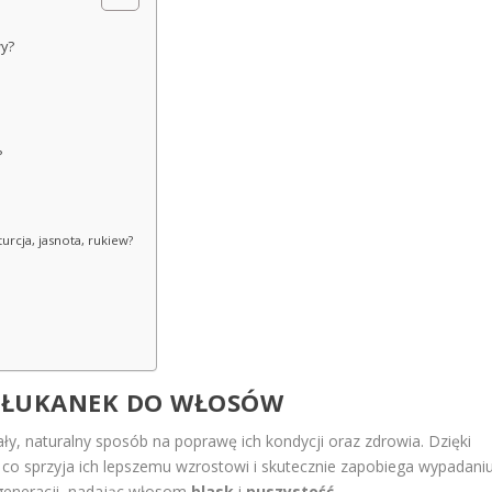
wy?
?
urcja, jasnota, rukiew?
PŁUKANEK DO WŁOSÓW
y, naturalny sposób na poprawę ich kondycji oraz zdrowia. Dzięki
co sprzyja ich lepszemu wzrostowi i skutecznie zapobiega wypadaniu
egeneracji, nadając włosom
blask
i
puszystość
.