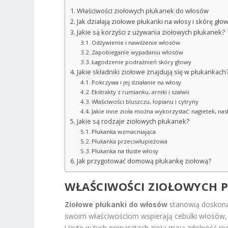
Właściwości ziołowych płukanek do włosów
Jak działają ziołowe płukanki na włosy i skórę gło
Jakie są korzyści z używania ziołowych płukanek?
Odżywienie i nawilżenie włosów
Zapobieganie wypadaniu włosów
Łagodzenie podrażnień skóry głowy
Jakie składniki ziołowe znajdują się w płukankach
Pokrzywa i jej działanie na włosy
Ekstrakty z rumianku, arniki i szałwii
Właściwości bluszczu, łopianu i cytryny
Jakie inne zioła można wykorzystać: nagietek, nast
Jakie są rodzaje ziołowych płukanek?
Płukanka wzmacniająca
Płukanka przeciwłupieżowa
Płukanka na tłuste włosy
Jak przygotować domową płukankę ziołową?
WŁAŚCIWOŚCI ZIOŁOWYCH 
Ziołowe płukanki do włosów
stanowią doskonał
swoim właściwościom wspierają cebulki włosów, 
Użyte w tych preparatach zioła mają zdolność r