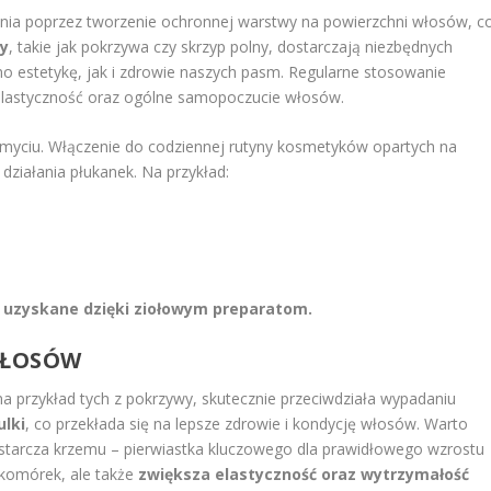
a poprzez tworzenie ochronnej warstwy na powierzchni włosów, c
ty
, takie jak pokrzywa czy skrzyp polny, dostarczają niezbędnych
o estetykę, jak i zdrowie naszych pasm. Regularne stosowanie
elastyczność oraz ogólne samopoczucie włosów.
o myciu. Włączenie do codziennej rutyny kosmetyków opartych na
działania płukanek. Na przykład:
a uzyskane dzięki ziołowym preparatom.
WŁOSÓW
 na przykład tych z pokrzywy, skutecznie przeciwdziała wypadaniu
lki
, co przekłada się na lepsze zdrowie i kondycję włosów. Warto
ostarcza krzemu – pierwiastka kluczowego dla prawidłowego wzrostu
komórek, ale także
zwiększa elastyczność oraz wytrzymałość