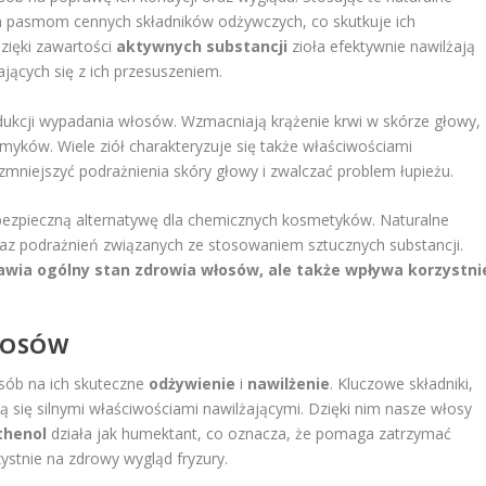
m pasmom cennych składników odżywczych, co skutkuje ich
zięki zawartości
aktywnych substancji
zioła efektywnie nawilżają
ających się z ich przesuszeniem.
edukcji wypadania włosów. Wzmacniają krążenie krwi w skórze głowy,
myków. Wiele ziół charakteryzuje się także właściwościami
mniejszyć podrażnienia skóry głowy i zwalczać problem łupieżu.
 bezpieczną alternatywę dla chemicznych kosmetyków. Naturalne
 oraz podrażnień związanych ze stosowaniem sztucznych substancji.
rawia ogólny stan zdrowia włosów, ale także wpływa korzystni
ŁOSÓW
sób na ich skuteczne
odżywienie
i
nawilżenie
. Kluczowe składniki,
ją się silnymi właściwościami nawilżającymi. Dzięki nim nasze włosy
thenol
działa jak humektant, co oznacza, że pomaga zatrzymać
zystnie na zdrowy wygląd fryzury.