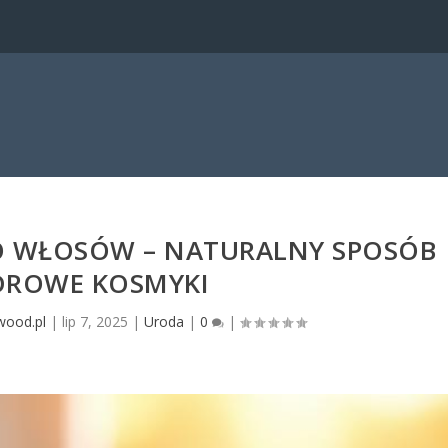
O WŁOSÓW – NATURALNY SPOSÓB
DROWE KOSMYKI
wood.pl
|
lip 7, 2025
|
Uroda
|
0
|