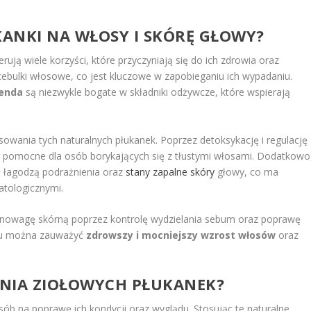
KANKI NA WŁOSY I SKÓRĘ GŁOWY?
rują wiele korzyści, które przyczyniają się do ich zdrowia oraz
ebulki włosowe, co jest kluczowe w zapobieganiu ich wypadaniu.
enda
są niezwykle bogate w składniki odżywcze, które wspierają
sowania tych naturalnych płukanek. Poprzez detoksykację i regulację
 pomocne dla osób borykających się z tłustymi włosami. Dodatkowo
ł łagodzą podrażnienia oraz
stany zapalne skóry
głowy, co ma
tologicznymi.
wnowagę skórną poprzez kontrolę wydzielania sebum oraz poprawę
emu można zauważyć
zdrowszy i mocniejszy wzrost włosów
oraz
WANIA ZIOŁOWYCH PŁUKANEK?
ób na poprawę ich kondycji oraz wyglądu. Stosując te naturalne