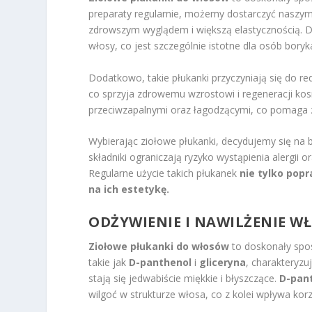
preparaty regularnie, możemy dostarczyć naszy
zdrowszym wyglądem i większą elastycznością. D
włosy, co jest szczególnie istotne dla osób boryk
Dodatkowo, takie płukanki przyczyniają się do r
co sprzyja zdrowemu wzrostowi i regeneracji kos
przeciwzapalnymi oraz łagodzącymi, co pomaga z
Wybierając ziołowe płukanki, decydujemy się na
składniki ograniczają ryzyko wystąpienia alergii
Regularne użycie takich płukanek
nie tylko pop
na ich estetykę.
ODŻYWIENIE I NAWILŻENIE W
Ziołowe płukanki do włosów
to doskonały spo
takie jak
D-panthenol
i
gliceryna
, charakteryzu
stają się jedwabiście miękkie i błyszczące.
D-pan
wilgoć w strukturze włosa, co z kolei wpływa kor