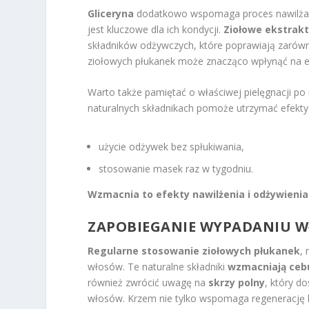
Gliceryna
dodatkowo wspomaga proces nawilżani
jest kluczowe dla ich kondycji.
Ziołowe ekstrak
składników odżywczych, które poprawiają zarówn
ziołowych płukanek może znacząco wpłynąć na 
Warto także pamiętać o właściwej pielęgnacji p
naturalnych składnikach pomoże utrzymać efekty 
użycie odżywek bez spłukiwania,
stosowanie masek raz w tygodniu.
Wzmacnia to efekty nawilżenia i odżywieni
ZAPOBIEGANIE WYPADANIU 
Regularne stosowanie ziołowych płukanek
,
włosów. Te naturalne składniki
wzmacniają cebu
również zwrócić uwagę na
skrzy polny
, który d
włosów. Krzem nie tylko wspomaga regenerację 