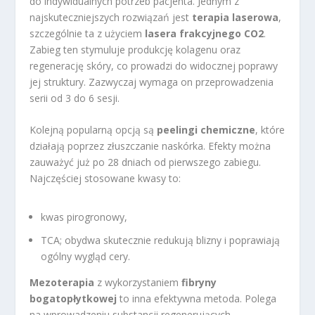
do indywidualnych potrzeb pacjenta. Jednym z
najskuteczniejszych rozwiązań jest
terapia laserowa
,
szczególnie ta z użyciem
lasera frakcyjnego CO2
.
Zabieg ten stymuluje produkcję kolagenu oraz
regenerację skóry, co prowadzi do widocznej poprawy
jej struktury. Zazwyczaj wymaga on przeprowadzenia
serii od 3 do 6 sesji.
Kolejną popularną opcją są
peelingi chemiczne
, które
działają poprzez złuszczanie naskórka. Efekty można
zauważyć już po 28 dniach od pierwszego zabiegu.
Najczęściej stosowane kwasy to:
kwas pirogronowy,
TCA; obydwa skutecznie redukują blizny i poprawiają
ogólny wygląd cery.
Mezoterapia
z wykorzystaniem
fibryny
bogatopłytkowej
to inna efektywna metoda. Polega
na wprowadzeniu substancji regenerujących