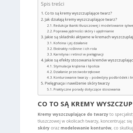
Spis treści
Co to są kremy wyszczuplające twarz?
Jak działają kremy wyszczuplające twarz?
Redukcja tkanki tłuszczowej i modelowanie sylwe
Poprawa jędrności skóry i ujędrnianie
Jakie są składniki aktywne w kremach wyszczupla
Kofeina i jej działanie
Ekstrakty roślinne i ich rola
Karnityna i retinol w pielęgnacji
Jakie są efekty stosowania kremów wyszczuplają
Stymulacja krążenia i lipoliza
Działanie przeciwobrzękowe
Konturowanie twarzy – podwójny podbródek i li
Pielęgnacja i nawilżenie skóry twarzy
Praktyczne porady dotyczące stosowania
CO TO SĄ KREMY WYSZCZUP
Kremy wyszczuplające do twarzy
to specjalis
tłuszczowej w okolicach twarzy, koncentrując się
skóry
oraz
modelowanie konturów
, co skutku