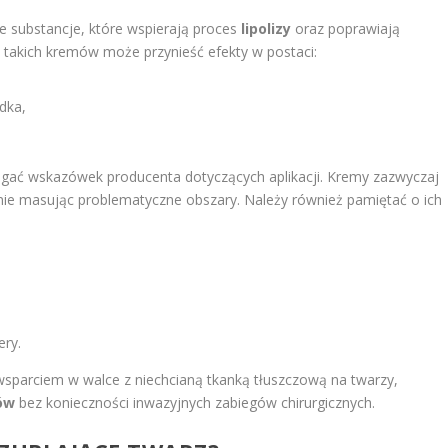
 substancje, które wspierają proces
lipolizy
oraz poprawiają
 takich kremów może przynieść efekty w postaci:
dka,
zegać wskazówek producenta dotyczących aplikacji. Kremy zazwyczaj
tnie masując problematyczne obszary. Należy również pamiętać o ich
ery.
parciem w walce z niechcianą tkanką tłuszczową na twarzy,
ów
bez konieczności inwazyjnych zabiegów chirurgicznych.