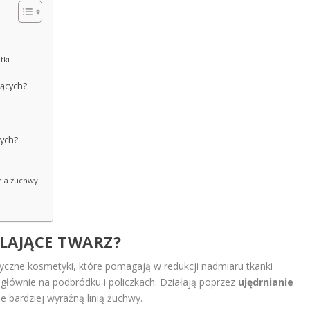
tki
jących?
cych?
nia żuchwy
LAJĄCE TWARZ?
tyczne kosmetyki, które pomagają w redukcji nadmiaru tkanki
 głównie na podbródku i policzkach. Działają poprzez
ujędrnianie
je bardziej wyraźną linią żuchwy.