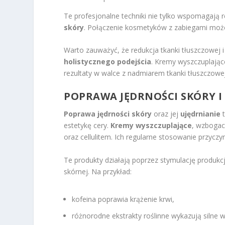
Te profesjonalne techniki nie tylko wspomagają r
skóry
. Połączenie kosmetyków z zabiegami może
Warto zauważyć, że redukcja tkanki tłuszczowej
holistycznego podejścia
. Kremy wyszczuplając
rezultaty w walce z nadmiarem tkanki tłuszczow
POPRAWA JĘDRNOŚCI SKÓRY
I
Poprawa jędrności skóry
oraz jej
ujędrnianie
t
estetykę cery.
Kremy wyszczuplające
, wzbogac
oraz cellulitem. Ich regularne stosowanie przyczy
Te produkty działają poprzez stymulację produkc
skórnej. Na przykład:
kofeina poprawia krążenie krwi,
różnorodne ekstrakty roślinne wykazują silne w