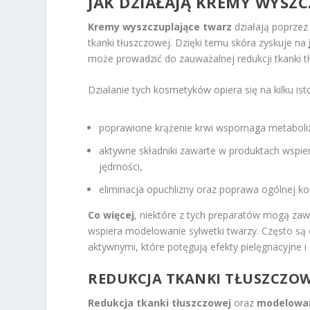
JAK DZIAŁAJĄ KREMY WYSZ
Kremy wyszczuplające twarz
działają poprzez
tkanki tłuszczowej. Dzięki temu skóra zyskuje na
może prowadzić do zauważalnej redukcji tkanki 
Działanie tych kosmetyków opiera się na kilku i
poprawione krążenie krwi wspomaga metaboliz
aktywne składniki zawarte w produktach wspier
jędrności,
eliminacja opuchlizny oraz poprawa ogólnej kon
Co więcej
, niektóre z tych preparatów mogą za
wspiera modelowanie sylwetki twarzy. Często są
aktywnymi, które potęgują efekty pielęgnacyjne i 
REDUKCJA TKANKI TŁUSZCZOW
Redukcja tkanki tłuszczowej
oraz
modelowan