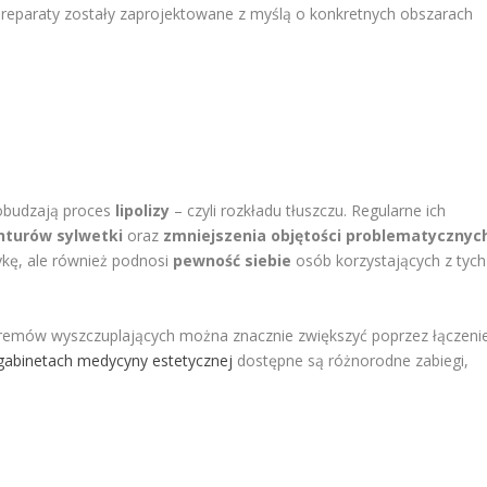
preparaty zostały zaprojektowane z myślą o konkretnych obszarach
pobudzają proces
lipolizy
– czyli rozkładu tłuszczu. Regularne ich
nturów sylwetki
oraz
zmniejszenia objętości problematycznyc
tykę, ale również podnosi
pewność siebie
osób korzystających z tych
kremów wyszczuplających można znacznie zwiększyć poprzez łączeni
gabinetach medycyny estetycznej
dostępne są różnorodne zabiegi,