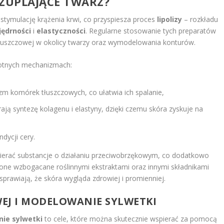
CZUPLAJĄCE TWARZ?
 stymulację krążenia krwi, co przyspiesza proces
lipolizy
– rozkładu
jędrności
i
elastyczności
. Regularne stosowanie tych preparatów
tłuszczowej w okolicy twarzy oraz wymodelowania konturów.
stotnych mechanizmach:
m komórek tłuszczowych, co ułatwia ich spalanie,
ają syntezę kolagenu i elastyny, dzięki czemu skóra zyskuje na
dycji cery.
wierać substancje o działaniu przeciwobrzękowym, co dodatkowo
 one wzbogacane roślinnymi ekstraktami oraz innymi składnikami
sprawiają, że skóra wygląda zdrowiej i promienniej.
EJ I MODELOWANIE SYLWETKI
ie sylwetki
to cele, które można skutecznie wspierać za pomocą