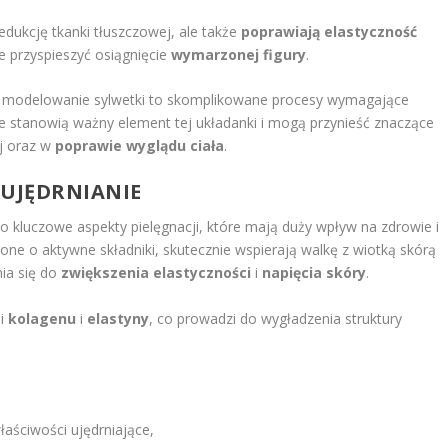
edukcję tkanki tłuszczowej, ale także
poprawiają elastyczność
 przyspieszyć osiągnięcie
wymarzonej figury
.
 i modelowanie sylwetki to skomplikowane procesy wymagające
e stanowią ważny element tej układanki i mogą przynieść znaczące
ej oraz w
poprawie wyglądu ciała
.
 UJĘDRNIANIE
o kluczowe aspekty pielęgnacji, które mają duży wpływ na zdrowie i
one o aktywne składniki, skutecznie wspierają walkę z wiotką skórą
nia się do
zwiększenia elastyczności
i
napięcia skóry
.
ji
kolagenu
i
elastyny
, co prowadzi do wygładzenia struktury
łaściwości ujędrniające,