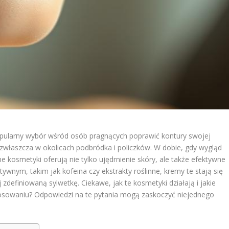
opularny wybór wśród osób pragnących poprawić kontury swojej
 zwłaszcza w okolicach podbródka i policzków. W dobie, gdy wygląd
 kosmetyki oferują nie tylko ujędrnienie skóry, ale także efektywne
wnym, takim jak kofeina czy ekstrakty roślinne, kremy te stają się
 zdefiniowaną sylwetkę. Ciekawe, jak te kosmetyki działają i jakie
tosowaniu? Odpowiedzi na te pytania mogą zaskoczyć niejednego