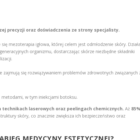
j precyzji oraz doświadczenia ze strony specjalisty.
 się mezoterapia igłowa, której celem jest odmłodzenie skóry. Dział
generacyjnych organizmu, dostarczając skórze niezbędne składniki
izacji.
óre zajmują się rozwiązywaniem problemów zdrowotnych związanych 
 metodami, w tym iniekcjami botoksu.
 technikach laserowych oraz peelingach chemicznych.
Aż
85
truktury skóry, co znacznie zwiększa ich bezpieczeństwo oraz
ABIEG MEDYCYNY ESTETYCZNEJ
?