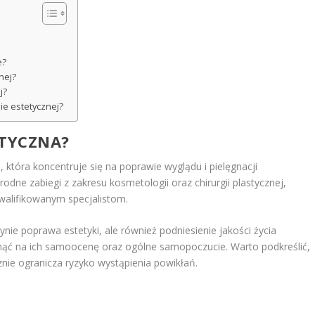
e?
nej?
j?
ie estetycznej?
ETYCZNA?
, która koncentruje się na poprawie wyglądu i pielęgnacji
rodne zabiegi z zakresu kosmetologii oraz chirurgii plastycznej,
walifikowanym specjalistom.
ynie poprawa estetyki, ale również podniesienie jakości życia
nąć na ich samoocenę oraz ogólne samopoczucie. Warto podkreślić,
znie ogranicza ryzyko wystąpienia powikłań.