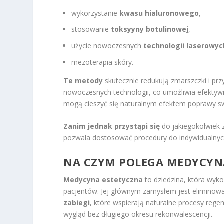
wykorzystanie
kwasu hialuronowego
,
stosowanie
toksyyny botulinowej
,
użycie nowoczesnych
technologii laserowyc
mezoterapia skóry.
Te metody
skutecznie redukują zmarszczki i prz
nowoczesnych technologii, co umożliwia efektywn
mogą cieszyć się naturalnym efektem poprawy sw
Zanim jednak przystąpi się
do jakiegokolwiek 
pozwala dostosować procedury do indywidualnych
NA CZYM POLEGA MEDYCYN
Medycyna estetyczna
to dziedzina, która wyk
pacjentów. Jej głównym zamysłem jest eliminowa
zabiegi
, które wspierają naturalne procesy reg
wygląd bez długiego okresu rekonwalescencji.