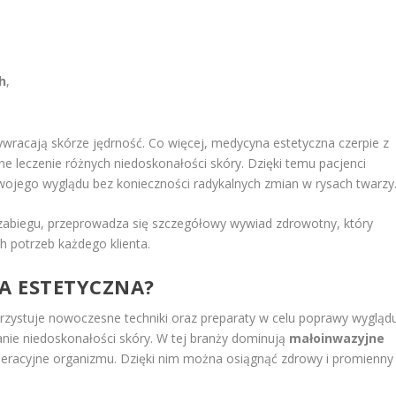
h
,
ywracają skórze jędrność. Co więcej, medycyna estetyczna czerpie z
e leczenie różnych niedoskonałości skóry. Dzięki temu pacjenci
ojego wyglądu bez konieczności radykalnych zmian w rysach twarzy
zabiegu, przeprowadza się szczegółowy wywiad zdrowotny, który
 potrzeb każdego klienta.
A ESTETYCZNA?
orzystuje nowoczesne techniki oraz preparaty w celu poprawy wygląd
nie niedoskonałości skóry. W tej branży dominują
małoinwazyjne
eneracyjne organizmu. Dzięki nim można osiągnąć zdrowy i promienny