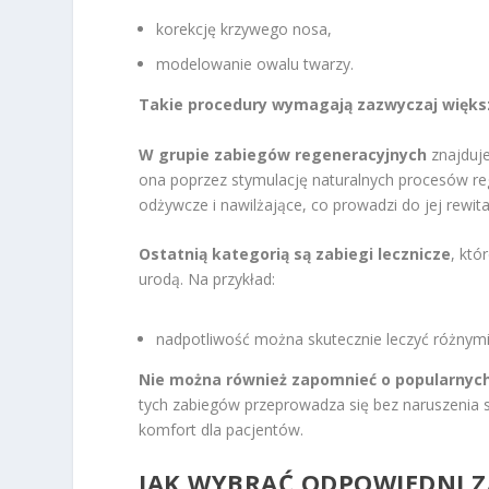
korekcję krzywego nosa,
modelowanie owalu twarzy.
Takie procedury wymagają zazwyczaj większe
W grupie zabiegów regeneracyjnych
znajduje
ona poprzez stymulację naturalnych procesów re
odżywcze i nawilżające, co prowadzi do jej rewital
Ostatnią kategorią są zabiegi lecznicze
, kt
urodą. Na przykład:
nadpotliwość można skutecznie leczyć różnymi
Nie można również zapomnieć o popularnych
tych zabiegów przeprowadza się bez naruszenia s
komfort dla pacjentów.
JAK WYBRAĆ ODPOWIEDNI
Z