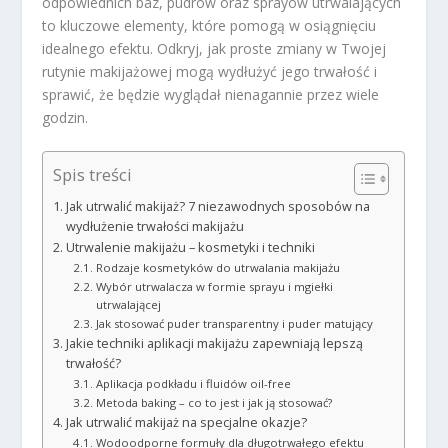
odpowiednich baz, pudrów oraz sprayów utrwalających
to kluczowe elementy, które pomogą w osiągnięciu
idealnego efektu. Odkryj, jak proste zmiany w Twojej
rutynie makijażowej mogą wydłużyć jego trwałość i
sprawić, że będzie wyglądał nienagannie przez wiele
godzin.
Spis treści
Jak utrwalić makijaż? 7 niezawodnych sposobów na
wydłużenie trwałości makijażu
Utrwalenie makijażu – kosmetyki i techniki
Rodzaje kosmetyków do utrwalania makijażu
Wybór utrwalacza w formie sprayu i mgiełki
utrwalającej
Jak stosować puder transparentny i puder matujący
Jakie techniki aplikacji makijażu zapewniają lepszą
trwałość?
Aplikacja podkładu i fluidów oil-free
Metoda baking – co to jest i jak ją stosować?
Jak utrwalić makijaż na specjalne okazje?
Wodoodporne formuły dla długotrwałego efektu