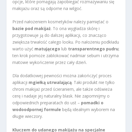
opcje, które pomagają zapobiegać rozmazywaniu się
makijażu oraz są odporne na wilgoć.
Przed nałożeniem kosmetyków należy pamiętać o
bazie pod makijaż
. To ona wygładza skórę i
przygotowuje ją do dalszej aplikacji, co znacząco
zwiększa trwałość całego looku. Po nałożeniu podkładu
warto użyć
matującego
lub
transparentnego pudru
;
ten krok pomoże zablokować nadmiar sebum i utrzyma
matowe wykończenie przez cały dzień.
Dla dodatkowej pewności można zakończyć proces
aplikacji
mgiełką utrwalającą
. Taki produkt nie tylko
chroni makijaż przed ścieraniem, ale także odświeża
cerę i nadaje jej naturalny blask. Nie zapomnijmy o
odpowiednich preparatach do ust –
pomadki o
wodoodpornej formule
będą idealnym wyborem na
długie wieczory.
Kluczem do udanego makijażu na specjalne