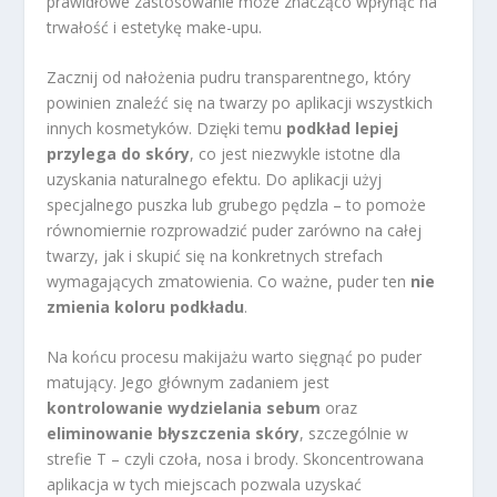
prawidłowe zastosowanie może znacząco wpłynąć na
trwałość i estetykę make-upu.
Zacznij od nałożenia pudru transparentnego, który
powinien znaleźć się na twarzy po aplikacji wszystkich
innych kosmetyków. Dzięki temu
podkład lepiej
przylega do skóry
, co jest niezwykle istotne dla
uzyskania naturalnego efektu. Do aplikacji użyj
specjalnego puszka lub grubego pędzla – to pomoże
równomiernie rozprowadzić puder zarówno na całej
twarzy, jak i skupić się na konkretnych strefach
wymagających zmatowienia. Co ważne, puder ten
nie
zmienia koloru podkładu
.
Na końcu procesu makijażu warto sięgnąć po puder
matujący. Jego głównym zadaniem jest
kontrolowanie wydzielania sebum
oraz
eliminowanie błyszczenia skóry
, szczególnie w
strefie T – czyli czoła, nosa i brody. Skoncentrowana
aplikacja w tych miejscach pozwala uzyskać