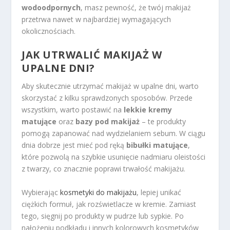
wodoodpornych
, masz pewność, że twój makijaż
przetrwa nawet w najbardziej wymagających
okolicznościach.
JAK UTRWALIĆ MAKIJAŻ W
UPALNE DNI?
Aby skutecznie utrzymać makijaż w upalne dni, warto
skorzystać z kilku sprawdzonych sposobów. Przede
wszystkim, warto postawić na
lekkie kremy
matujące
oraz
bazy pod makijaż
– te produkty
pomogą zapanować nad wydzielaniem sebum. W ciągu
dnia dobrze jest mieć pod ręką
bibułki matujące
,
które pozwolą na szybkie usunięcie nadmiaru oleistości
z twarzy, co znacznie poprawi trwałość makijażu.
Wybierając
kosmetyki do makijażu
, lepiej unikać
ciężkich formuł, jak rozświetlacze w kremie. Zamiast
tego, sięgnij po produkty w pudrze lub sypkie. Po
nałożeniu podkładu i innych kolorowych kosmetyków