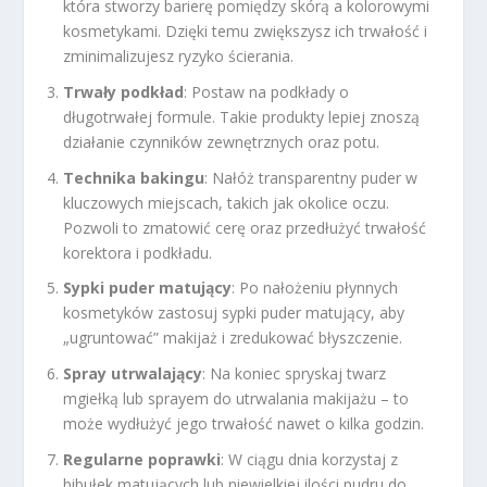
która stworzy barierę pomiędzy skórą a kolorowymi
kosmetykami. Dzięki temu zwiększysz ich trwałość i
zminimalizujesz ryzyko ścierania.
Trwały podkład
: Postaw na podkłady o
długotrwałej formule. Takie produkty lepiej znoszą
działanie czynników zewnętrznych oraz potu.
Technika bakingu
: Nałóż transparentny puder w
kluczowych miejscach, takich jak okolice oczu.
Pozwoli to zmatowić cerę oraz przedłużyć trwałość
korektora i podkładu.
Sypki puder matujący
: Po nałożeniu płynnych
kosmetyków zastosuj sypki puder matujący, aby
„ugruntować” makijaż i zredukować błyszczenie.
Spray utrwalający
: Na koniec spryskaj twarz
mgiełką lub sprayem do utrwalania makijażu – to
może wydłużyć jego trwałość nawet o kilka godzin.
Regularne poprawki
: W ciągu dnia korzystaj z
bibułek matujących lub niewielkiej ilości pudru do