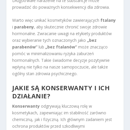
Długotrwałe narażenie na te substancje może
prowadzić do poważnych konsekwencji dla zdrowia.
Warto więc unikać kosmetyków zawierających
ftalany
i
parabeny
, aby skutecznie chronić swoje zdrowie
hormonalne. Zwracanie uwagi na etykiety produktów
oraz wybieranie tych oznaczonych jako
„bez
parabenów”
lub
„bez ftalanów”
może znacząco
pomóc w minimalizowaniu ryzyka zaburzeń
hormonalnych. Takie świadome decyzje pozytywnie
wpłyną nie tylko na nasze samopoczucie, ale także
ogólny stan zdrowia psychicznego.
JAKIE SĄ KONSERWANTY I ICH
DZIAŁANIE?
Konserwanty
odgrywają kluczową rolę w
kosmetykach, zapewniając im stabilność zarówno
chemiczną, jak i fizyczną. Ich głównym zadaniem jest
ochrona produktów przed szkodliwymi