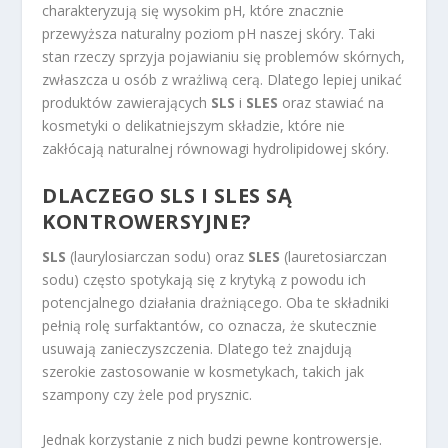
charakteryzują się wysokim pH, które znacznie
przewyższa naturalny poziom pH naszej skóry. Taki
stan rzeczy sprzyja pojawianiu się problemów skórnych,
zwłaszcza u osób z wrażliwą cerą. Dlatego lepiej unikać
produktów zawierających
SLS
i
SLES
oraz stawiać na
kosmetyki o delikatniejszym składzie, które nie
zakłócają naturalnej równowagi hydrolipidowej skóry.
DLACZEGO SLS I SLES SĄ
KONTROWERSYJNE?
SLS
(laurylosiarczan sodu) oraz
SLES
(lauretosiarczan
sodu) często spotykają się z krytyką z powodu ich
potencjalnego działania drażniącego. Oba te składniki
pełnią rolę surfaktantów, co oznacza, że skutecznie
usuwają zanieczyszczenia. Dlatego też znajdują
szerokie zastosowanie w kosmetykach, takich jak
szampony czy żele pod prysznic.
Jednak korzystanie z nich budzi pewne kontrowersje.