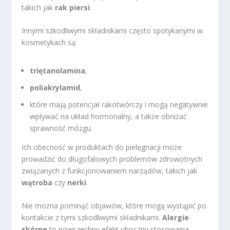
takich jak
rak piersi
.
Innymi szkodliwymi składnikami często spotykanymi w
kosmetykach są:
triętanolamina
,
poliakrylamid
,
które mają potencjał rakotwórczy i mogą negatywnie
wpływać na układ hormonalny, a także obniżać
sprawność mózgu.
Ich obecność w produktach do pielęgnacji może
prowadzić do długofalowych problemów zdrowotnych
związanych z funkcjonowaniem narządów, takich jak
wątroba
czy
nerki
.
Nie można pominąć objawów, które mogą wystąpić po
kontakcie z tymi szkodliwymi składnikami.
Alergie
skórne
to powszechny efekt uboczny stosowania