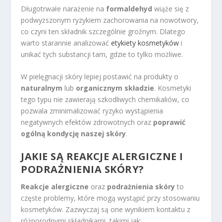
Długotrwałe narażenie na
formaldehyd
wiąże się z
podwyższonym ryzykiem zachorowania na nowotwory,
co czyni ten składnik szczególnie groźnym. Dlatego
warto starannie analizować
etykiety kosmetyków
i
unikać tych substancji tam, gdzie to tylko możliwe.
W pielęgnacji skóry lepiej postawić na produkty o
naturalnym
lub
organicznym składzie
. Kosmetyki
tego typu nie zawierają szkodliwych chemikaliów, co
pozwala zminimalizować ryzyko wystąpienia
negatywnych efektów zdrowotnych oraz
poprawić
ogólną kondycję naszej skóry
.
JAKIE SĄ REAKCJE ALERGICZNE I
PODRAŻNIENIA SKÓRY?
Reakcje alergiczne
oraz
podrażnienia skóry
to
częste problemy, które mogą wystąpić przy stosowaniu
kosmetyków. Zazwyczaj są one wynikiem kontaktu z
różnorodnymi składnikami, takimi jak: