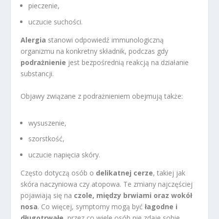
pieczenie,
uczucie suchości.
Alergia
stanowi odpowiedź immunologiczną
organizmu na konkretny składnik, podczas gdy
podrażnienie
jest bezpośrednią reakcją na działanie
substancji.
Objawy związane z podrażnieniem obejmują także:
wysuszenie,
szorstkość,
uczucie napięcia skóry.
Często dotyczą osób o
delikatnej cerze
, takiej jak
skóra naczyniowa czy atopowa. Te zmiany najczęściej
pojawiają się na
czole, między brwiami oraz wokół
nosa
. Co więcej, symptomy mogą być
łagodne i
długotrwałe
, przez co wiele osób nie zdaje sobie