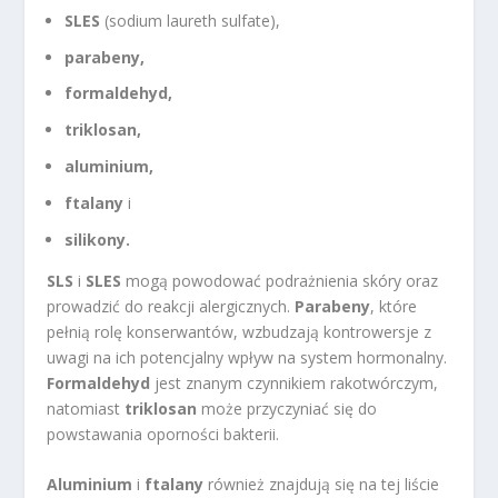
SLES
(sodium laureth sulfate),
parabeny,
formaldehyd,
triklosan,
aluminium,
ftalany
i
silikony.
SLS
i
SLES
mogą powodować podrażnienia skóry oraz
prowadzić do reakcji alergicznych.
Parabeny
, które
pełnią rolę konserwantów, wzbudzają kontrowersje z
uwagi na ich potencjalny wpływ na system hormonalny.
Formaldehyd
jest znanym czynnikiem rakotwórczym,
natomiast
triklosan
może przyczyniać się do
powstawania oporności bakterii.
Aluminium
i
ftalany
również znajdują się na tej liście