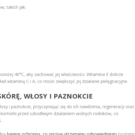
, takich jak:
poniżej 40°C, aby zachować jej właściwości. Witamina E dobrze
ad witaminą C i A, co może zwiększyć jej działanie pielęgnacyjne.
SKÓRĘ, WŁOSY I PAZNOKCIE
sy i paznokcie, przyczyniając się do ich nawilżenia, regeneracji oraz
ąc komórki przed szkodliwym działaniem wolnych rodników, co
.
alną
barierę ochronną, co sprzyja utrzymaniu odpowiedniego
poziom