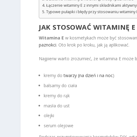
Łączenie witaminy E z innymi składnikami aktywn
Typowe pułapki i błędy przy stosowaniu witaminy
JAK STOSOWAĆ WITAMINĘ 
Witamina E
w kosmetykach może być stosowana 
paznokci
. Oto krok po kroku, jak ją aplikować.
Najpierw warto zrozumieć, że witamina E może 
kremy do
twarzy (na dzień i na noc
)
balsamy do ciała
kremy do rąk
masła do ust
olejki
serum olejowe
Podczas przygotowywania kosmetyków DIY, witam