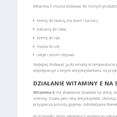
Witaminę E można dodawać do różnych produktów
kremy do twarzy (na dzień i na noc),
balsamy do ciała,
kremy do rąk,
masła do ust,
olejki i serum olejowe.
Najlepiej dodawać ją do emulsji w temperaturze 
współpracuje z innymi antyoksydantami, na przykł
DZIAŁANIE WITAMINY E NA 
Witamina E
ma zbawienne działanie na skórę, wło
ochrony. Działa jako silny antyoksydant, chroni
przyspiesza procesy gojenia i odmładzania tkanek
W przypadku skóry, witamina E wspiera jej natur