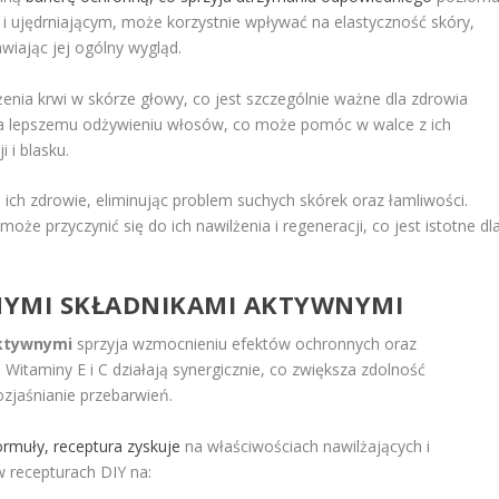
i ujędrniającym, może korzystnie wpływać na elastyczność skóry,
iając jej ogólny wygląd.
ia krwi w skórze głowy, co jest szczególnie ważne dla zdrowia
ja lepszemu odżywieniu włosów, co może pomóc w walce z ich
 i blasku.
 ich zdrowie, eliminując problem suchych skórek oraz łamliwości.
e przyczynić się do ich nawilżenia i regeneracji, co jest istotne dl
NNYMI SKŁADNIKAMI AKTYWNYMI
aktywnymi
sprzyja wzmocnieniu efektów ochronnych oraz
taminy E i C działają synergicznie, co zwiększa zdolność
zjaśnianie przebarwień.
rmuły, receptura zyskuje
na właściwościach nawilżających i
 recepturach DIY na: