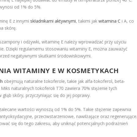
 wynosi od 1% do 5%.
minę E z innymi
składnikami aktywnymi
, takimi jak
witamina C
i A, co
a skórę.
szampony i odżywki, witaminę E należy wprowadzać przy użyciu
łanie. Dzięki regularnemu stosowaniu witaminy E, można zauważyć
 przed negatywnymi skutkami środowiskowymi.
NIA WITAMINY E W KOSMETYKACH
ch
obejmują naturalne tokoferole, takie jak alfa-tokoferol, beta-
 Miks naturalnych tokoferoli T70 zawiera 70% stężenie tych
 głąb skóry, przyczyniając się do jej poprawy.
zalecane wartości wynoszą od 1% do 5%. Takie stężenie zapewnia
 antyoksydacyjne, przeciwstarzeniowe, nawilżające oraz regenerujące
ować się do tego zakresu, aby uniknąć potencjalnych podrażnień