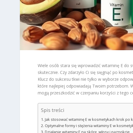
Wiele osób stara się wprowadzić witaminę E do sw
skutecznie. Czy zdarzyło Ci się sięgnąć po kosme
Klucz do sukcesu tkwi nie tylko w wyborze odpow
które najlepiej odpowiadają Twoim potrzebom. W
mogą przeszkodzić w czerpaniu korzyści z tego c
Spis treści
Jak stosować witaminę E w kosmetykach krok po 
Optymalne formy i stężenia witaminy E w kosmety
Działanie witaminy E na skórę, włosy i paznokcie