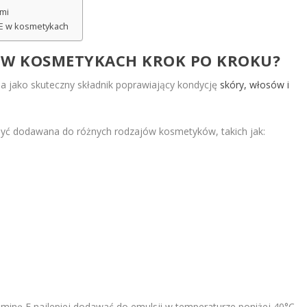
ymi
 E w kosmetykach
E W KOSMETYKACH KROK PO KROKU?
jako skuteczny składnik poprawiający kondycję
skóry, włosów i
być dodawana do różnych rodzajów kosmetyków, takich jak:
inę E najlepiej dodawać do emulsji w temperaturze poniżej 40°C.