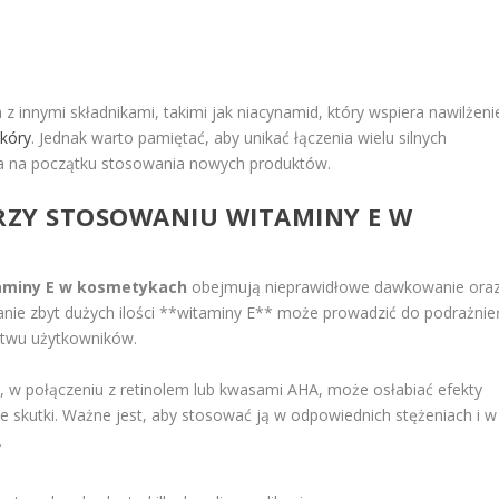
 innymi składnikami, takimi jak niacynamid, który wspiera nawilżeni
skóry
. Jednak warto pamiętać, aby unikać łączenia wielu silnych
za na początku stosowania nowych produktów.
PRZY STOSOWANIU WITAMINY E W
taminy E w kosmetykach
obejmują nieprawidłowe dawkowanie ora
wanie zbyt dużych ilości **witaminy E** może prowadzić do podrażnie
ństwu użytkowników.
E, w połączeniu z retinolem lub kwasami AHA, może osłabiać efekty
 skutki. Ważne jest, aby stosować ją w odpowiednich stężeniach i w
.