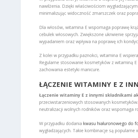
nawilżenia. Dzięki właściwościom wygładzającym 
minimalizując widoczność zmarszczek oraz popraw
Dla włosów, witamina E wspomaga poprawę krążen
cebulek włosowych. Zwiększone ukrwienie sprzy
wypadaniem oraz wpływa na poprawę ich kondycji
Z kolei w przypadku paznokci, witamina E wspiera
Regularne stosowanie kosmetyków z witaminą E moż
zachowania estetyki manicure.
ŁĄCZENIE WITAMINY E Z I
Łączenie witaminy E z innymi składnikami 
przeciwstarzeniowych stosowanych kosmetyków. Wi
neutralizacji wolnych rodników oraz wspomaga ro
W przypadku dodania
kwasu hialuronowego do fo
wygładzających. Takie kombinacje są popularne w