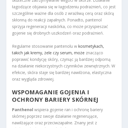
skuteczne zatrzymywanie wilgoci w skórze. Działanie
łagodzące objawia się w łagodzeniu podrażnień, co jest
szczególnie ważne dla osób z wrażliwą cerą oraz skórą
skłonną do reakcji zapalnych. Ponadto, pantenol
sprzyja regeneracji naskórka, co może przyspieszać
gojenie się drobnych uszkodzeń oraz podrażnień.
Regularne stosowanie pantenolu w
kosmetykach,
takich jak kremy, żele czy serum, może
znacząco
poprawić kondycję skóry, czyniąc ją bardziej odporną
na działanie niekorzystnych czynników zewnętrznych. W
efekcie, skóra staje się bardziej nawilżona, elastyczna
oraz wygląda zdrowiej.
WSPOMAGANIE GOJENIA I
OCHRONY BARIERY SKÓRNEJ
Panthenol
wspiera gojenie ran i ochronę bariery
skórnej poprzez swoje działanie regenerujące,
nawilżające oraz przeciwzapalne. Znany jest z