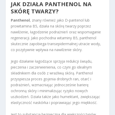
JAK DZIAŁA PANTHENOL NA
SKÓRĘ TWARZY?
Panthenol
, znany również jako D-pantenol lub
prowitamina B5, działa na skórę twarzy poprzez
nawilżenie, łagodzenie podrażnień oraz wspomaganie
regeneracji. Jako pochodna witaminy B5, panthenol
skutecznie zapobiega transepidermalnej utracie wody,
co pozytywnie wpływa na nawilżenie skóry.
Jego działanie łagodzące sprzyja redukcji świądu,
pieczenia i zaczerwienienia, co czyni go idealnym
składnikiem dla osób z wrażliwą skórą. Panthenol
przyspiesza proces gojenia drobnych ran, otarć i
podrażnień, wzmacniając jednocześnie barierę
ochronną skóry i minimalizując ryzyko nowych
uszkodzeń. Działa także jako humektant, zwiększając
elastyczność naskórka i poprawiając jego miękkość.
Jest to substancja bezpieczna dla większości typów