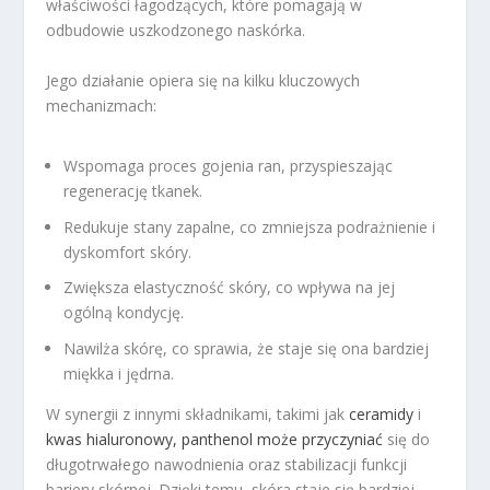
właściwości łagodzących, które pomagają w
odbudowie uszkodzonego naskórka.
Jego działanie opiera się na kilku kluczowych
mechanizmach:
Wspomaga proces gojenia ran, przyspieszając
regenerację tkanek.
Redukuje stany zapalne, co zmniejsza podrażnienie i
dyskomfort skóry.
Zwiększa elastyczność skóry, co wpływa na jej
ogólną kondycję.
Nawilża skórę, co sprawia, że staje się ona bardziej
miękka i jędrna.
W synergii z innymi składnikami, takimi jak
ceramidy
i
kwas hialuronowy, panthenol może przyczyniać
się do
długotrwałego nawodnienia oraz stabilizacji funkcji
bariery skórnej. Dzięki temu, skóra staje się bardziej