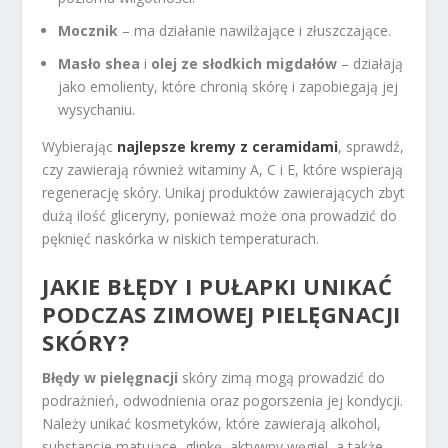
Mocznik
– ma działanie nawilżające i złuszczające.
Masło shea
i
olej ze słodkich migdałów
– działają
jako emolienty, które chronią skórę i zapobiegają jej
wysychaniu.
Wybierając
najlepsze kremy z ceramidami
, sprawdź,
czy zawierają również witaminy A, C i E, które wspierają
regenerację skóry. Unikaj produktów zawierających zbyt
dużą ilość gliceryny, ponieważ może ona prowadzić do
pęknięć naskórka w niskich temperaturach.
JAKIE BŁĘDY I PUŁAPKI UNIKAĆ
PODCZAS ZIMOWEJ PIELĘGNACJI
SKÓRY?
Błędy w pielęgnacji
skóry zimą mogą prowadzić do
podrażnień, odwodnienia oraz pogorszenia jej kondycji.
Należy unikać kosmetyków, które zawierają alkohol,
substancje matujące, glinkę, aktywny węgiel, a także