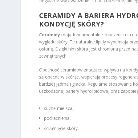
Regularne wprowadzenie ich do codziennej pielęg
CERAMIDY A BARIERA HYDR
KONDYCJĘ SKÓRY?
Ceramidy
mają fundamentalne znaczenie dla ut
wyglądu skóry. Te naturalne lipidy wypełniają 
osłonę. Dzięki nim skóra jest chroniona przed na
zewnętrznych.
Obecność ceramidów znacząco wpływa na kondyc
są obecne w skórze, wspierają procesy regeneracy
bardziej jędrna i gładka. Regularne stosowan
uszkodzonej bariery hydrolipidowej oraz zapobi
suche miejsca,
podrażnienia,
ściągnięcie skóry,