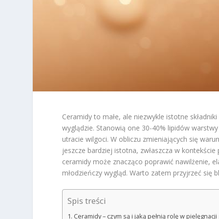
Ceramidy to małe, ale niezwykle istotne składniki
wyglądzie. Stanowią one 30-40% lipidów warstwy 
utracie wilgoci. W obliczu zmieniających się war
jeszcze bardziej istotna, zwłaszcza w kontekści
ceramidy może znacząco poprawić nawilżenie, ela
młodzieńczy wygląd. Warto zatem przyjrzeć się bl
Spis treści
Ceramidy – czym są i jaką pełnią rolę w pielęgnacji