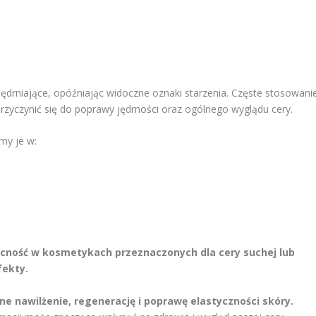
jędrniające, opóźniając widoczne oznaki starzenia. Częste stosowani
zyczynić się do poprawy jędrności oraz ogólnego wyglądu cery.
my je w:
ecność w kosmetykach przeznaczonych dla cery suchej lub
fekty.
e nawilżenie, regenerację i poprawę elastyczności skóry.