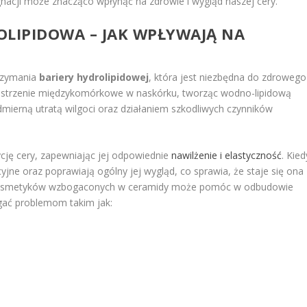
nacji może znacząco wpłynąć na zdrowie i wygląd naszej cery.
OLIPIDOWA – JAK WPŁYWAJĄ NA
rzymania
bariery hydrolipidowej
, która jest niezbędna do zdrowego
przestrzenie międzykomórkowe w naskórku, tworząc wodno-lipidową
dmierną utratą wilgoci oraz działaniem szkodliwych czynników
ję cery, zapewniając jej odpowiednie
nawilżenie i elastyczność
. Kied
jne oraz poprawiają ogólny jej wygląd, co sprawia, że staje się ona
ie kosmetyków wzbogaconych w ceramidy może pomóc w odbudowie
egać problemom takim jak: