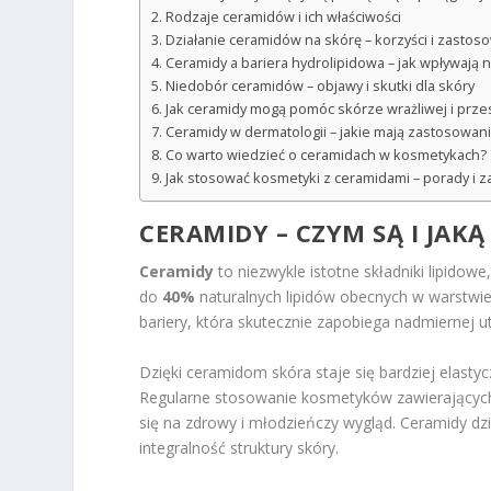
Rodzaje ceramidów i ich właściwości
Działanie ceramidów na skórę – korzyści i zastos
Ceramidy a bariera hydrolipidowa – jak wpływają 
Niedobór ceramidów – objawy i skutki dla skóry
Jak ceramidy mogą pomóc skórze wrażliwej i prz
Ceramidy w dermatologii – jakie mają zastosowani
Co warto wiedzieć o ceramidach w kosmetykach?
Jak stosować kosmetyki z ceramidami – porady i z
CERAMIDY – CZYM SĄ I JAKĄ
Ceramidy
to niezwykle istotne składniki lipidowe
do
40%
naturalnych lipidów obecnych w warstwi
bariery, która skutecznie zapobiega nadmiernej ut
Dzięki ceramidom skóra staje się bardziej elasty
Regularne stosowanie kosmetyków zawierających 
się na zdrowy i młodzieńczy wygląd. Ceramidy d
integralność struktury skóry.