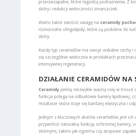
przeciwzapalne, które łagodzą podrażnienia. Z ko
skóry i redukcji widoczności zmarszczek.
Warto także zwrócić uwagę na
ceramidy pochod
różnorodne sfingolipidy, które są podobne do lu
skóry.
Każdy typ ceramidów ma swoje unikalne cechy i od
się szczególnie widoczna w produktach przeznac
intensywnej regeneracji.
DZIAŁANIE CERAMIDÓW NA 
Ceramidy
pełnią niezwykle ważną rolę w trosce 
funkcja polega na odbudowie bariery lipidowej, 
rezultacie skóra staje się bardziej elastyczna i o
Jednym z kluczowych atutów ceramidów jest ich 
przywrócić naturalną funkcję ochronnej bariery,
skórnymi, takimi jak egzema czy atopowe zapalen