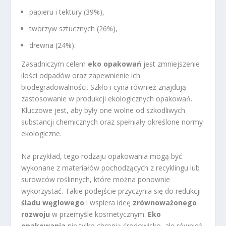
papieru i tektury (39%),
tworzyw sztucznych (26%),
drewna (24%).
Zasadniczym celem
eko opakowań
jest zmniejszenie
ilości odpadów oraz zapewnienie ich
biodegradowalności. Szkło i cyna również znajdują
zastosowanie w produkcji ekologicznych opakowań.
Kluczowe jest, aby były one wolne od szkodliwych
substancji chemicznych oraz spełniały określone normy
ekologiczne.
Na przykład, tego rodzaju opakowania mogą być
wykonane z materiałów pochodzących z recyklingu lub
surowców roślinnych, które można ponownie
wykorzystać. Takie podejście przyczynia się do redukcji
śladu węglowego
i wspiera ideę
zrównoważonego
rozwoju
w przemyśle kosmetycznym.
Eko
opakowania
nie tylko chronią środowisko, ale również