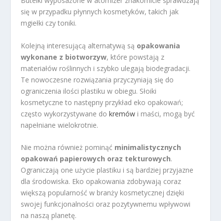
Butelki wyposażone w atomizer znakomicie sprawdzają
się w przypadku płynnych kosmetyków, takich jak
mgiełki czy toniki.
Kolejną interesującą alternatywą są
opakowania
wykonane z biotworzyw
, które powstają z
materiałów roślinnych i szybko ulegają biodegradacji.
Te nowoczesne rozwiązania przyczyniają się do
ograniczenia ilości plastiku w obiegu. Słoiki
kosmetyczne to następny przykład eko opakowań;
często wykorzystywane do
kremów
i maści, mogą być
napełniane wielokrotnie.
Nie można również pominąć
minimalistycznych
opakowań papierowych oraz tekturowych
.
Ograniczają one użycie plastiku i są bardziej przyjazne
dla środowiska. Eko opakowania zdobywają coraz
większą popularność w branży kosmetycznej dzięki
swojej funkcjonalności oraz pozytywnemu wpływowi
na naszą planetę.