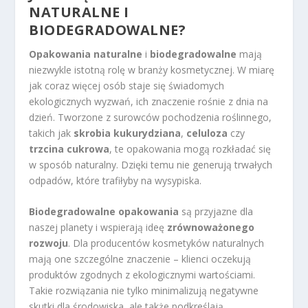
NATURALNE I
BIODEGRADOWALNE?
Opakowania naturalne
i
biodegradowalne
mają
niezwykle istotną rolę w branży kosmetycznej. W miarę
jak coraz więcej osób staje się świadomych
ekologicznych wyzwań, ich znaczenie rośnie z dnia na
dzień. Tworzone z surowców pochodzenia roślinnego,
takich jak
skrobia kukurydziana
,
celuloza
czy
trzcina cukrowa
, te opakowania mogą rozkładać się
w sposób naturalny. Dzięki temu nie generują trwałych
odpadów, które trafiłyby na wysypiska.
Biodegradowalne opakowania
są przyjazne dla
naszej planety i wspierają ideę
zrównoważonego
rozwoju
. Dla producentów kosmetyków naturalnych
mają one szczególne znaczenie – klienci oczekują
produktów zgodnych z ekologicznymi wartościami.
Takie rozwiązania nie tylko minimalizują negatywne
skutki dla środowiska, ale także podkreślają