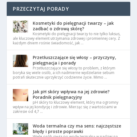
PRZECZYTAJ PORADY
Kosmetyki do pielęgnacji twarzy – jak
zadbać o zdrową skórę?
Kosmetyki do pielęgnacji twarzy to nie tylko luksus,
ale kluczowy element utrzymania zdrowej i promiennej cery. Z
każdym dniem rośnie świadomość, jak …
Przetłuszczające się włosy – przyczyny,
pielęgnacja i porady
Przetłuszczające się włosy to problem, z którym
boryka się wiele osób, a ich nadmierne wydzielanie sebum
potrafi skutecznie uprzykrzyć codzienne życie. Mimo …
Jak pH skóry wpływa na jej zdrowie?
Poradnik pielęgnacyjny
pH skóry to kluczowy element, który ma ogromny
wpływ na jej kondycję i zdrowie. Mierząc się z wartościami w
zakresie od 4,7 …
Woda termalna czy ma sens: najczęstsze
błędy i proste poprawki
Wiele osób sięga po wodę termalną w nadziei na