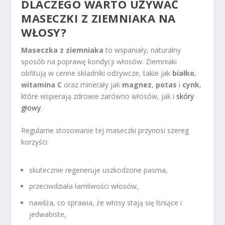
DLACZEGO WARTO UŻYWAĆ
MASECZKI Z ZIEMNIAKA NA
WŁOSY?
Maseczka z ziemniaka
to wspaniały, naturalny
sposób na poprawę kondycji włosów. Ziemniaki
obfitują w cenne składniki odżywcze, takie jak
białko
,
witamina C
oraz minerały jak
magnez
,
potas
i
cynk
,
które wspierają zdrowie zarówno włosów, jak i
skóry
głowy
.
Regularne stosowanie tej maseczki przynosi szereg
korzyści:
skutecznie regeneruje uszkodzone pasma,
przeciwdziała łamliwości włosów,
nawilża, co sprawia, że włosy stają się lśniące i
jedwabiste,