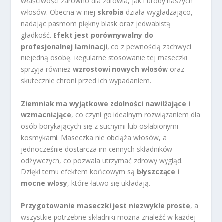
właściwości zarówno dla zdrowia, jak i urody naszych
włosów. Obecna w niej
skrobia
działa wygładzająco,
nadając pasmom piękny blask oraz jedwabistą
gładkość.
Efekt jest porównywalny do
profesjonalnej laminacji
, co z pewnością zachwyci
niejedną osobę. Regularne stosowanie tej maseczki
sprzyja również
wzrostowi nowych włosów
oraz
skutecznie chroni przed ich wypadaniem.
Ziemniak ma wyjątkowe zdolności nawilżające i
wzmacniające
, co czyni go idealnym rozwiązaniem dla
osób borykających się z suchymi lub osłabionymi
kosmykami. Maseczka nie obciąża włosów, a
jednocześnie dostarcza im cennych składników
odżywczych, co pozwala utrzymać zdrowy wygląd.
Dzięki temu efektem końcowym są
błyszczące i
mocne włosy
, które łatwo się układają.
Przygotowanie maseczki jest niezwykle proste
, a
wszystkie potrzebne składniki można znaleźć w każdej