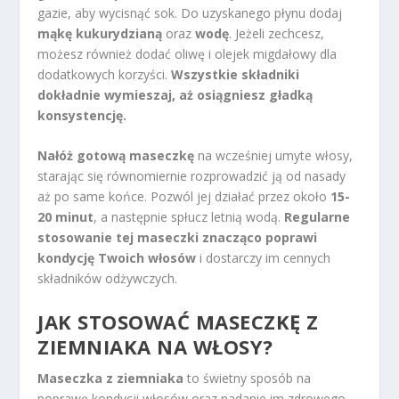
gazie, aby wycisnąć sok. Do uzyskanego płynu dodaj
mąkę kukurydzianą
oraz
wodę
. Jeżeli zechcesz,
możesz również dodać oliwę i olejek migdałowy dla
dodatkowych korzyści.
Wszystkie składniki
dokładnie wymieszaj, aż osiągniesz gładką
konsystencję.
Nałóż gotową maseczkę
na wcześniej umyte włosy,
starając się równomiernie rozprowadzić ją od nasady
aż po same końce. Pozwól jej działać przez około
15-
20 minut
, a następnie spłucz letnią wodą.
Regularne
stosowanie tej maseczki znacząco poprawi
kondycję Twoich włosów
i dostarczy im cennych
składników odżywczych.
JAK STOSOWAĆ MASECZKĘ Z
ZIEMNIAKA NA WŁOSY?
Maseczka z ziemniaka
to świetny sposób na
poprawę kondycji włosów oraz nadanie im zdrowego