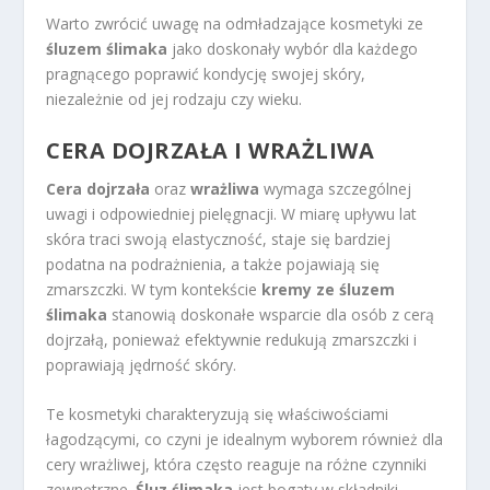
Warto zwrócić uwagę na odmładzające kosmetyki ze
śluzem ślimaka
jako doskonały wybór dla każdego
pragnącego poprawić kondycję swojej skóry,
niezależnie od jej rodzaju czy wieku.
CERA DOJRZAŁA I WRAŻLIWA
Cera dojrzała
oraz
wrażliwa
wymaga szczególnej
uwagi i odpowiedniej pielęgnacji. W miarę upływu lat
skóra traci swoją elastyczność, staje się bardziej
podatna na podrażnienia, a także pojawiają się
zmarszczki. W tym kontekście
kremy ze śluzem
ślimaka
stanowią doskonałe wsparcie dla osób z cerą
dojrzałą, ponieważ efektywnie redukują zmarszczki i
poprawiają jędrność skóry.
Te kosmetyki charakteryzują się właściwościami
łagodzącymi, co czyni je idealnym wyborem również dla
cery wrażliwej, która często reaguje na różne czynniki
zewnętrzne.
Śluz ślimaka
jest bogaty w składniki