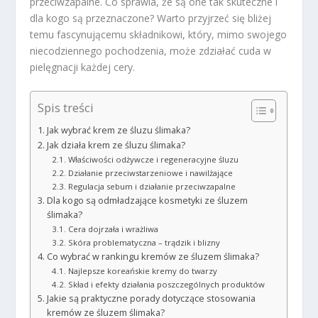
przeciwzapalne. Co sprawia, że są one tak skuteczne i
dla kogo są przeznaczone? Warto przyjrzeć się bliżej
temu fascynującemu składnikowi, który, mimo swojego
niecodziennego pochodzenia, może zdziałać cuda w
pielęgnacji każdej cery.
Spis treści
Jak wybrać krem ze śluzu ślimaka?
Jak działa krem ze śluzu ślimaka?
Właściwości odżywcze i regeneracyjne śluzu
Działanie przeciwstarzeniowe i nawilżające
Regulacja sebum i działanie przeciwzapalne
Dla kogo są odmładzające kosmetyki ze śluzem
ślimaka?
Cera dojrzała i wrażliwa
Skóra problematyczna – trądzik i blizny
Co wybrać w rankingu kremów ze śluzem ślimaka?
Najlepsze koreańskie kremy do twarzy
Skład i efekty działania poszczególnych produktów
Jakie są praktyczne porady dotyczące stosowania
kremów ze śluzem ślimaka?