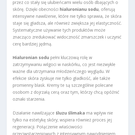
przez co stały się ulubieńcami wielu osób dbających o
skórę. Dzięki obecności
hialuronianu sodu
, oferują
intensywne nawilżenie, które nie tylko sprawia, że skóra
staje się gładsza, ale również zwiększa jej elastyczność.
Systematyczne używanie tych produktów może
znacząco zredukować widoczność zmarszczek i uczynić
cerę bardziej jędrną.
Hialuronian sodu
pełni kluczową rolę w
zatrzymywaniu wilgoci w naskórku, co jest niezwykle
ważne dla utrzymania młodzieńczego wyglądu. W
efekcie skóra zyskuje nie tylko gładkość, ale także
promienny blask. Kremy te są szczególnie polecane
osobom z dojrzałą cerą oraz tym, którzy chcą opóźnić
oznaki starzenia.
Działanie nawilżające
śluzu ślimaka
ma wpływ nie
tylko na estetykę skóry; wspiera również proces jej
regeneracji. Połączenie właściwości
przeciwstarzeniowych z intensywnym nawodnieniem