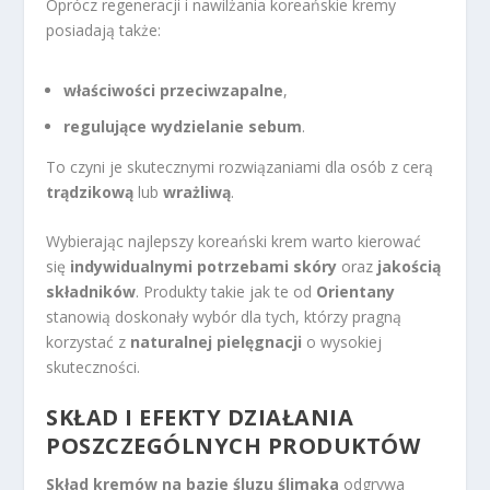
Oprócz regeneracji i nawilżania koreańskie kremy
posiadają także:
właściwości przeciwzapalne
,
regulujące wydzielanie sebum
.
To czyni je skutecznymi rozwiązaniami dla osób z cerą
trądzikową
lub
wrażliwą
.
Wybierając najlepszy koreański krem warto kierować
się
indywidualnymi potrzebami skóry
oraz
jakością
składników
. Produkty takie jak te od
Orientany
stanowią doskonały wybór dla tych, którzy pragną
korzystać z
naturalnej pielęgnacji
o wysokiej
skuteczności.
SKŁAD I EFEKTY DZIAŁANIA
POSZCZEGÓLNYCH PRODUKTÓW
Skład kremów na bazie śluzu ślimaka
odgrywa