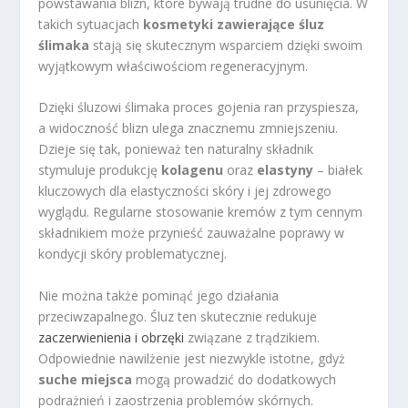
powstawania blizn, które bywają trudne do usunięcia. W
takich sytuacjach
kosmetyki zawierające śluz
ślimaka
stają się skutecznym wsparciem dzięki swoim
wyjątkowym właściwościom regeneracyjnym.
Dzięki śluzowi ślimaka proces gojenia ran przyspiesza,
a widoczność blizn ulega znacznemu zmniejszeniu.
Dzieje się tak, ponieważ ten naturalny składnik
stymuluje produkcję
kolagenu
oraz
elastyny
– białek
kluczowych dla elastyczności skóry i jej zdrowego
wyglądu. Regularne stosowanie kremów z tym cennym
składnikiem może przynieść zauważalne poprawy w
kondycji skóry problematycznej.
Nie można także pominąć jego działania
przeciwzapalnego. Śluz ten skutecznie redukuje
zaczerwienienia i obrzęki
związane z trądzikiem.
Odpowiednie nawilżenie jest niezwykle istotne, gdyż
suche miejsca
mogą prowadzić do dodatkowych
podrażnień i zaostrzenia problemów skórnych.