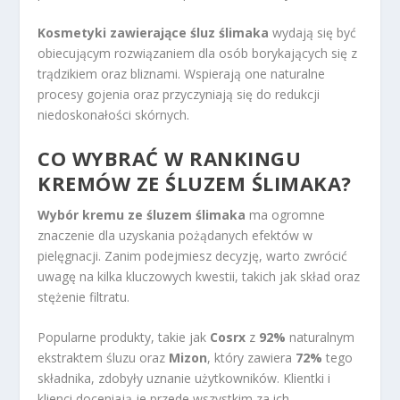
Kosmetyki zawierające śluz ślimaka
wydają się być
obiecującym rozwiązaniem dla osób borykających się z
trądzikiem oraz bliznami. Wspierają one naturalne
procesy gojenia oraz przyczyniają się do redukcji
niedoskonałości skórnych.
CO WYBRAĆ W RANKINGU
KREMÓW ZE ŚLUZEM ŚLIMAKA?
Wybór kremu ze śluzem ślimaka
ma ogromne
znaczenie dla uzyskania pożądanych efektów w
pielęgnacji. Zanim podejmiesz decyzję, warto zwrócić
uwagę na kilka kluczowych kwestii, takich jak skład oraz
stężenie filtratu.
Popularne produkty, takie jak
Cosrx
z
92%
naturalnym
ekstraktem śluzu oraz
Mizon
, który zawiera
72%
tego
składnika, zdobyły uznanie użytkowników. Klientki i
klienci doceniają je przede wszystkim za ich