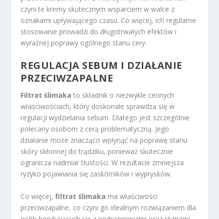
czyni te kremy skutecznym wsparciem w walce z
oznakami upływającego czasu. Co więcej, ich regularne
stosowanie prowadzi do długotrwałych efektów i
wyraźnej poprawy ogólnego stanu cery.
REGULACJA SEBUM
I DZIAŁANIE
PRZECIWZAPALNE
Filtrat ślimaka
to składnik o niezwykle cennych
właściwościach, który doskonale sprawdza się w
regulacji wydzielania sebum. Dlatego jest szczególnie
polecany osobom z cerą problematyczną. Jego
działanie może znacząco wpłynąć na poprawę stanu
skóry skłonnej do trądziku, ponieważ skutecznie
ogranicza nadmiar tłustości. W rezultacie zmniejsza
ryzyko pojawiania się zaskórników i wyprysków.
Co więcej,
filtrat ślimaka
ma właściwości
przeciwzapalne, co czyni go idealnym rozwiązaniem dla
osób borykających się z podrażnieniami oraz stanami