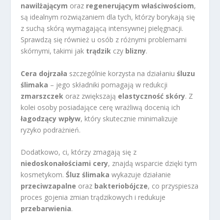
nawilżającym
oraz
regenerującym właściwościom
,
są idealnym rozwiązaniem dla tych, którzy borykają się
z suchą skórą wymagającą intensywnej pielęgnacji.
Sprawdzą się również u osób z różnymi problemami
skórnymi, takimi jak
trądzik
czy
blizny
.
Cera dojrzała
szczególnie korzysta na działaniu
śluzu
ślimaka
– jego składniki pomagają w redukcji
zmarszczek
oraz zwiększają
elastyczność skóry
. Z
kolei osoby posiadające cerę wrażliwą docenią ich
łagodzący wpływ
, który skutecznie minimalizuje
ryzyko podrażnień.
Dodatkowo, ci, którzy zmagają się z
niedoskonałościami cery
, znajdą wsparcie dzięki tym
kosmetykom.
Śluz ślimaka
wykazuje działanie
przeciwzapalne
oraz
bakteriobójcze
, co przyspiesza
proces gojenia zmian trądzikowych i redukuje
przebarwienia
.