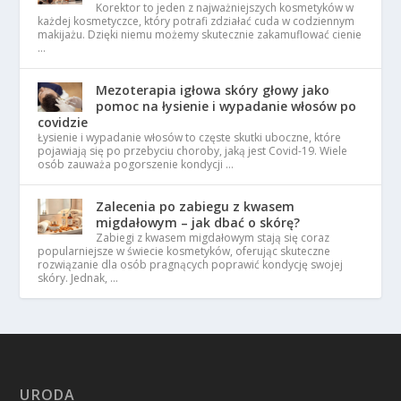
Korektor to jeden z najważniejszych kosmetyków w
każdej kosmetyczce, który potrafi zdziałać cuda w codziennym
makijażu. Dzięki niemu możemy skutecznie zakamuflować cienie
…
Mezoterapia igłowa skóry głowy jako
pomoc na łysienie i wypadanie włosów po
covidzie
Łysienie i wypadanie włosów to częste skutki uboczne, które
pojawiają się po przebyciu choroby, jaką jest Covid-19. Wiele
osób zauważa pogorszenie kondycji …
Zalecenia po zabiegu z kwasem
migdałowym – jak dbać o skórę?
Zabiegi z kwasem migdałowym stają się coraz
popularniejsze w świecie kosmetyków, oferując skuteczne
rozwiązanie dla osób pragnących poprawić kondycję swojej
skóry. Jednak, …
URODA