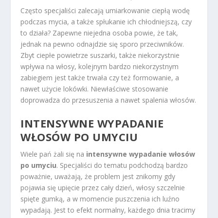
Często specjaliści zalecają umiarkowanie ciepłą wodę
podczas mycia, a także spłukanie ich chłodniejszą, czy
to działa? Zapewne niejedna osoba powie, że tak,
jednak na pewno odnajdzie się sporo przeciwników.
Zbyt ciepłe powietrze suszarki, także niekorzystnie
wpływa na włosy, kolejnym bardzo niekorzystnym
zabiegiem jest także trwała czy też formowanie, a
nawet użycie lokówki. Niewłaściwe stosowanie
doprowadza do przesuszenia a nawet spalenia włosów.
INTENSYWNE WYPADANIE
WŁOSÓW PO UMYCIU
Wiele pań żali się na
intensywne wypadanie włosów
po umyciu
. Specjaliści do tematu podchodzą bardzo
poważnie, uważają, że problem jest znikomy gdy
pojawia się upięcie przez cały dzień, włosy szczelnie
spięte gumką, a w momencie puszczenia ich luźno
wypadają. Jest to efekt normalny, każdego dnia tracimy