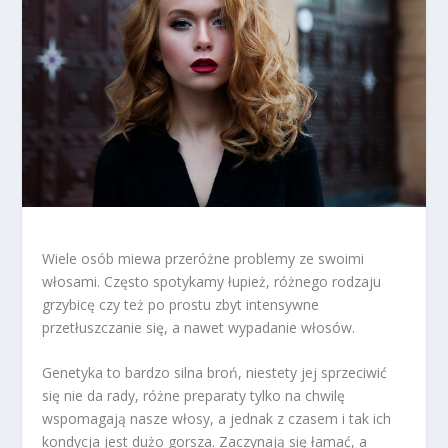
Wiele osób miewa przeróżne problemy ze swoimi
włosami. Często spotykamy łupież, różnego rodzaju
grzybicę czy też po prostu zbyt intensywne
przetłuszczanie się, a nawet wypadanie włosów.
Genetyka to bardzo silna broń, niestety jej sprzeciwić
się nie da rady, różne preparaty tylko na chwilę
wspomagają nasze włosy, a jednak z czasem i tak ich
kondycja jest dużo gorsza. Zaczynają się łamać, a