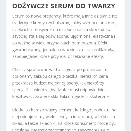
ODŻYWCZE SERUM DO TWARZY
Serum to nowe preparaty, które mają inne działanie niż
tradycyjne kremy czy balsamy, jakby wzmocniona moc,
dzięki ich intensywnemu działaniu nasza skóra dużo
szybciej staje się odświeżona, ujędrniona, elastyczna i
co ważne w wielu przypadkach odmłodzona. Efekt
gwarantowany, jednak najważniejsza jest profilaktyka,
zapobieganie, które przynosi oczekiwane efekty.
Chcesz spróbować warto sięgnąć po próbki zanim
dokonamy zakupu całego słoiczka, nieraz ich cena
przekracza budżet niejednej osoby. Jak niektórzy
specjaliści twierdzą, by działał musi odpowiednio
kosztować, zawiera składniki drogie lecz skuteczne.
Ulotka to bardzo ważny element każdego produktu, na
niej odnajdziemy wiele cennych informacji, wśród nich
skład, a także składniki, na które konsument może być
uczulony. Niestety zapominamy o zapoznaniu się z