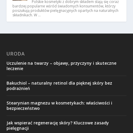
Polskie kosmetyki z dobrym składem stają się coraz
bardziej popularne wśród świadomych konsumentów, którzy
poszukują produktów pielęgnacyjnych opartych na naturalnych
składnikach. W …
URODA
Uczulenie na twarzy – objawy, przyczyny i skuteczne
leczenie
Bakuchiol – naturalny retinol dla pięknej skóry bez
podrażnień
Stearynian magnezu w kosmetykach: właściwości i
bezpieczeństwo
Jak wspierać regenerację skóry? Kluczowe zasady
pielęgnacji