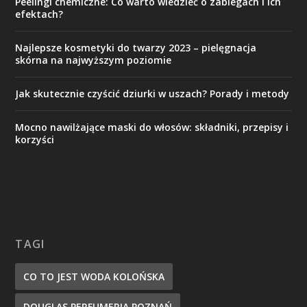
Peelingi chemiczne: Co warto wiedzieć o zabiegach i ich
efektach?
Najlepsze kosmetyki do twarzy 2023 – pielęgnacja
skórna na najwyższym poziomie
Jak skutecznie czyścić dziurki w uszach? Porady i metody
Mocno nawilżające maski do włosów: składniki, przepisy i
korzyści
TAGI
CO TO JEST WODA KOLOŃSKA
DOUGLAS PERFUMERIA POZNAŃ