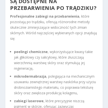
SĄ DOSTĘPNE NA
PRZEBARWIENIA PO TRĄDZIKU?
Profesjonalne zabiegi na przebarwienia
, które
pozostają po trądziku, oferują różnorodne metody
skutecznie zmniejszające widoczność tych zmian
skórnych. Wśród najczęściej wybieranych opcji znajdują
się:
peelingi chemiczne
, wykorzystujące kwasy takie
jak glikolowy czy salicylowy, które złuszczają
wierzchnnią warstwę skóry oraz stymulują jej
regenerację,
mikrodermabrazja
, polegająca na mechanicznym
usuwaniu zewnętrznej warstwy naskórka przy użyciu
drobnoziarnistego materiału, co poprawia teksturę
skóry oraz zwiększa produkcję kolagenu,
zabiegi laserowe
, które precyzyjnie niszczą
pigment w skórze, oferując zazwyczaj