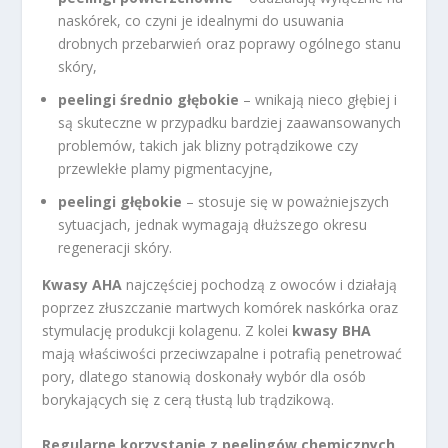
naskórek, co czyni je idealnymi do usuwania
drobnych przebarwień oraz poprawy ogólnego stanu
skóry,
peelingi średnio głębokie
– wnikają nieco głębiej i
są skuteczne w przypadku bardziej zaawansowanych
problemów, takich jak blizny potrądzikowe czy
przewlekłe plamy pigmentacyjne,
peelingi głębokie
– stosuje się w poważniejszych
sytuacjach, jednak wymagają dłuższego okresu
regeneracji skóry.
Kwasy AHA
najczęściej pochodzą z owoców i działają
poprzez złuszczanie martwych komórek naskórka oraz
stymulację produkcji kolagenu. Z kolei
kwasy BHA
mają właściwości przeciwzapalne i potrafią penetrować
pory, dlatego stanowią doskonały wybór dla osób
borykających się z cerą tłustą lub trądzikową.
Regularne korzystanie z peelingów chemicznych