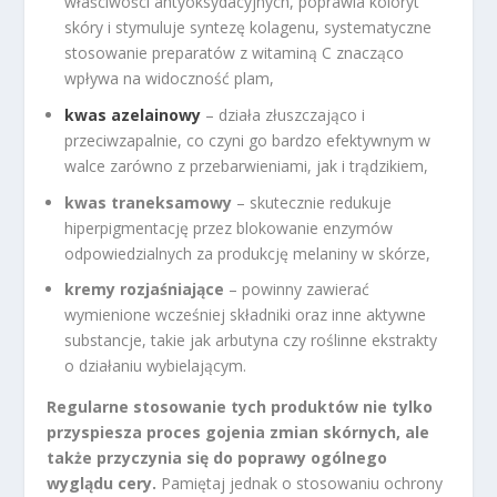
właściwości antyoksydacyjnych, poprawia koloryt
skóry i stymuluje syntezę kolagenu, systematyczne
stosowanie preparatów z witaminą C znacząco
wpływa na widoczność plam,
kwas azelainowy
– działa złuszczająco i
przeciwzapalnie, co czyni go bardzo efektywnym w
walce zarówno z przebarwieniami, jak i trądzikiem,
kwas traneksamowy
– skutecznie redukuje
hiperpigmentację przez blokowanie enzymów
odpowiedzialnych za produkcję melaniny w skórze,
kremy rozjaśniające
– powinny zawierać
wymienione wcześniej składniki oraz inne aktywne
substancje, takie jak arbutyna czy roślinne ekstrakty
o działaniu wybielającym.
Regularne stosowanie tych produktów nie tylko
przyspiesza proces gojenia zmian skórnych, ale
także przyczynia się do poprawy ogólnego
wyglądu cery.
Pamiętaj jednak o stosowaniu ochrony