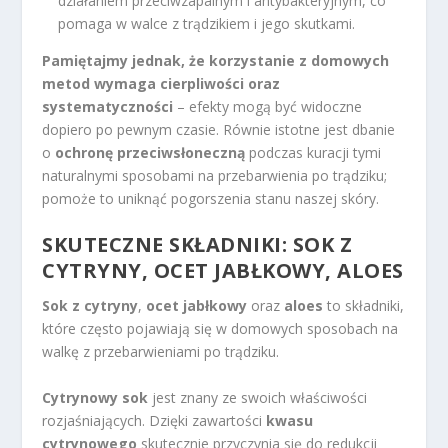
działaniem przeciwzapalnym i antybakteryjnym, co
pomaga w walce z trądzikiem i jego skutkami.
Pamiętajmy jednak, że korzystanie z domowych
metod wymaga cierpliwości oraz
systematyczności
– efekty mogą być widoczne
dopiero po pewnym czasie. Równie istotne jest dbanie
o
ochronę przeciwsłoneczną
podczas kuracji tymi
naturalnymi sposobami na przebarwienia po trądziku;
pomoże to uniknąć pogorszenia stanu naszej skóry.
SKUTECZNE SKŁADNIKI: SOK Z
CYTRYNY, OCET JABŁKOWY, ALOES
Sok z cytryny
,
ocet jabłkowy
oraz
aloes
to składniki,
które często pojawiają się w domowych sposobach na
walkę z przebarwieniami po trądziku.
Cytrynowy sok
jest znany ze swoich właściwości
rozjaśniających. Dzięki zawartości
kwasu
cytrynowego
skutecznie przyczynia się do redukcji