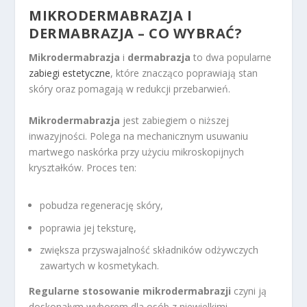
MIKRODERMABRAZJA I
DERMABRAZJA – CO WYBRAĆ?
Mikrodermabrazja
i
dermabrazja
to dwa popularne
zabiegi estetyczne
, które znacząco poprawiają stan
skóry oraz pomagają w redukcji przebarwień.
Mikrodermabrazja
jest zabiegiem o niższej
inwazyjności. Polega na mechanicznym usuwaniu
martwego naskórka przy użyciu mikroskopijnych
kryształków. Proces ten:
pobudza regenerację skóry,
poprawia jej teksturę,
zwiększa przyswajalność składników odżywczych
zawartych w kosmetykach.
Regularne stosowanie mikrodermabrazji
czyni ją
doskonałym wyborem dla osób z niewielkimi