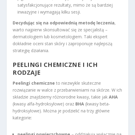
satysfakcjonujące rezultaty, mimo że są bardziej
inwazyjne i wymagają kilku sesji.
Decydując się na odpowiednią metodę leczenia
,
warto najpierw skonsultować się ze specjalistą –
dermatologiem lub kosmetologiem. Taki ekspert
dokładnie oceni stan skóry i zaproponuje najlepszą
strategię działania.
PEELINGI CHEMICZNE I ICH
RODZAJE
Peelingi chemiczne
to niezwykle skuteczne
rozwiązanie w walce z przebarwieniami na skórze. W ich
składzie znajdziemy różnorodne kwasy, takie jak
AHA
(kwasy alfa-hydroksylowe) oraz
BHA
(kwasy beta-
hydroksylowe). Można je podzielić na trzy główne
kategorie:
peelingi powierzchowne
– oddziałują wyłącznie na