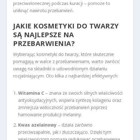
przeciwsłonecznej podczas kuracji – pomoże to
uniknąć nawrotu przebarwień.
JAKIE
KOSMETYKI DO TWARZY
SĄ NAJLEPSZE NA
PRZEBARWIENIA?
Wybierając kosmetyki do twarzy, które skutecznie
pomagają w walce z przebarwieniami, warto zwrócić
uwagę na składniki o udowodnionym działaniu
rozjaśniającym. Oto kilka z najbardziej efektywnych:
Witamina C
– znana ze swoich silnych właściwości
antyoksydacyjnych, wspiera syntezę kolagenu oraz
zmniejsza widoczność przebarwień poprzez
hamowanie produkcji melaniny.
Kwas azelainowy
– działa zarówno
przeciwzapalnie, jak i złuszczająco. Dzięki tym
właściwościom pomaga redukować przebarwienia