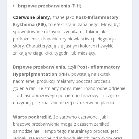
brązowe przebarwienia
(PIH).
Czerwone plamy
, znane jako
Post-Inflammatory
Erythema (PIE)
, to efekt stanu zapalnego. Mogą być
spowodowane różnymi czynnikami, takimi jak
podrażnienie, drapanie czy niewłaściwa pielęgnacja
skóry. Charakteryzują się jasnym kolorem i zwykle
znikają w ciągu kilku tygodni lub miesięcy.
Brązowe przebarwienia
, czyli
Post-Inflammatory
Hyperpigmentation (PIH)
, powstają na skutek
nadmiernej produkcji melaniny podczas procesu
gojenia ran. Te zmiany mogą mieć różnorodne odcienie
– od jasnobrązowego po ciemno-brązowy – i często
utrzymują się znacznie dłużej niż czerwone plamki.
Warto podkreślić
, że zarówno czerwone, jak i
brązowe przebarwienia mogą z czasem zanikać
samodzielnie. Tempo tego naturalnego procesu jest
jednak uzależnione od indywidualnych cech skóry oraz