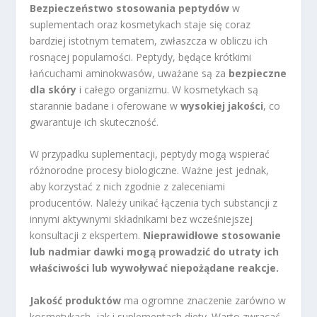
Bezpieczeństwo stosowania peptydów
w
suplementach oraz kosmetykach staje się coraz
bardziej istotnym tematem, zwłaszcza w obliczu ich
rosnącej popularności. Peptydy, będące krótkimi
łańcuchami aminokwasów, uważane są za
bezpieczne
dla skóry
i całego organizmu. W kosmetykach są
starannie badane i oferowane w
wysokiej jakości
, co
gwarantuje ich skuteczność.
W przypadku suplementacji, peptydy mogą wspierać
różnorodne procesy biologiczne. Ważne jest jednak,
aby korzystać z nich zgodnie z zaleceniami
producentów. Należy unikać łączenia tych substancji z
innymi aktywnymi składnikami bez wcześniejszej
konsultacji z ekspertem.
Nieprawidłowe stosowanie
lub nadmiar dawki mogą prowadzić do utraty ich
właściwości lub wywoływać niepożądane reakcje.
Jakość produktów
ma ogromne znaczenie zarówno w
kosmetykach, jak i suplementach diety. Warto zwracać