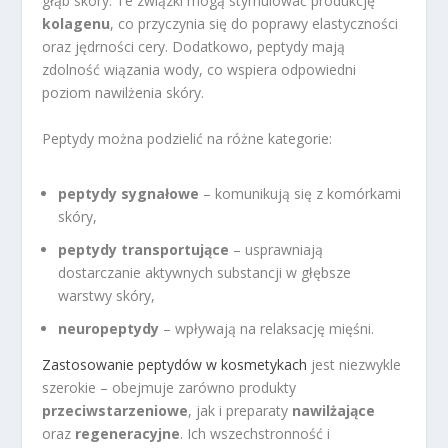
głąb skóry. Te związki mogą stymulować produkcję
kolagenu
, co przyczynia się do poprawy elastyczności
oraz jędrności cery. Dodatkowo, peptydy mają
zdolność wiązania wody, co wspiera odpowiedni
poziom nawilżenia skóry.
Peptydy można podzielić na różne kategorie:
peptydy sygnałowe
– komunikują się z komórkami
skóry,
peptydy transportujące
– usprawniają
dostarczanie aktywnych substancji w głębsze
warstwy skóry,
neuropeptydy
– wpływają na relaksację mięśni.
Zastosowanie peptydów w kosmetykach
jest niezwykle
szerokie – obejmuje zarówno produkty
przeciwstarzeniowe
, jak i preparaty
nawilżające
oraz
regeneracyjne
. Ich wszechstronność i