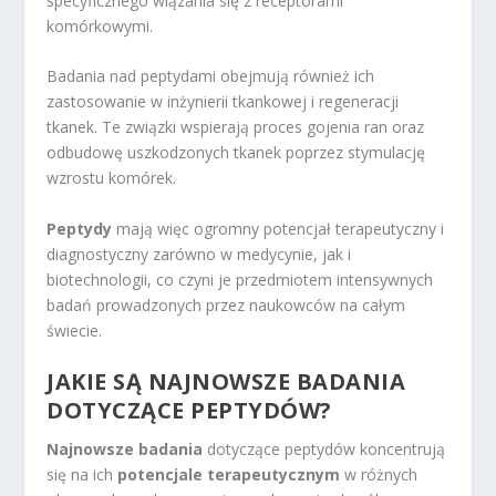
specyficznego wiązania się z receptorami
komórkowymi.
Badania nad peptydami obejmują również ich
zastosowanie w inżynierii tkankowej i regeneracji
tkanek. Te związki wspierają proces gojenia ran oraz
odbudowę uszkodzonych tkanek poprzez stymulację
wzrostu komórek.
Peptydy
mają więc ogromny potencjał terapeutyczny i
diagnostyczny zarówno w medycynie, jak i
biotechnologii, co czyni je przedmiotem intensywnych
badań prowadzonych przez naukowców na całym
świecie.
JAKIE SĄ NAJNOWSZE BADANIA
DOTYCZĄCE PEPTYDÓW?
Najnowsze badania
dotyczące peptydów koncentrują
się na ich
potencjale terapeutycznym
w różnych