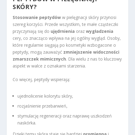
SKÓRY?
Stosowanie peptydów
w pielęgnacji skóry przynosi
szereg korzyści. Przede wszystkim, te małe cząsteczki
przyczyniają się do
ujędrnienia
oraz
wygładzenia
cery, co znacząco wpływa na jej ogólny wygląd. Osoby,
które regularnie sięgają po kosmetyki wzbogacone o
peptydy, mogą zauważyć
zmniejszenie widoczności
zmarszczek mimicznych
. Dla wielu z nas to kluczowy
aspekt w walce z oznakami starzenia.
Co więcej, peptydy wspierają:
ujednolicenie kolorytu skóry,
rozjaśnienie przebarwień,
stymulację regeneracji oraz naprawę uszkodzeń
naskórka.
Dzięki temu skóra staje się bardziej
promienna
i