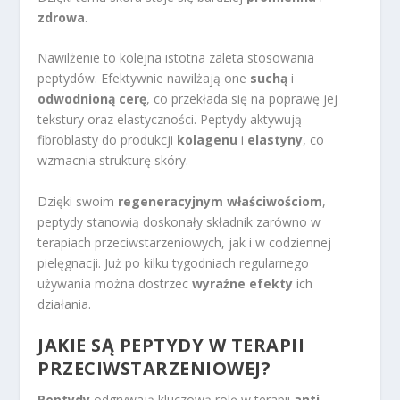
zdrowa
.
Nawilżenie to kolejna istotna zaleta stosowania
peptydów. Efektywnie nawilżają one
suchą
i
odwodnioną cerę
, co przekłada się na poprawę jej
tekstury oraz elastyczności. Peptydy aktywują
fibroblasty do produkcji
kolagenu
i
elastyny
, co
wzmacnia strukturę skóry.
Dzięki swoim
regeneracyjnym właściwościom
,
peptydy stanowią doskonały składnik zarówno w
terapiach przeciwstarzeniowych, jak i w codziennej
pielęgnacji. Już po kilku tygodniach regularnego
używania można dostrzec
wyraźne efekty
ich
działania.
JAKIE SĄ PEPTYDY W TERAPII
PRZECIWSTARZENIOWEJ?
Peptydy
odgrywają kluczową rolę w terapii
anti-