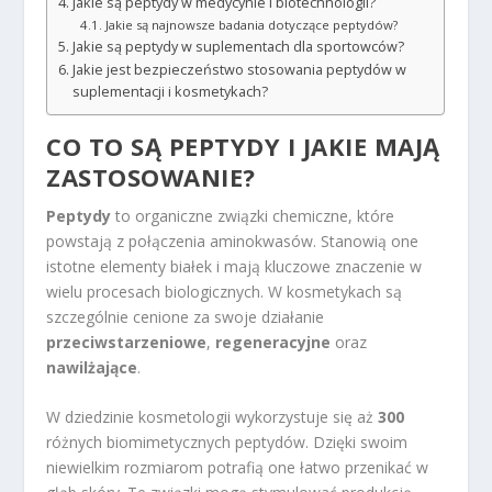
Jakie są peptydy w medycynie i biotechnologii?
Jakie są najnowsze badania dotyczące peptydów?
Jakie są peptydy w suplementach dla sportowców?
Jakie jest bezpieczeństwo stosowania peptydów w
suplementacji i kosmetykach?
CO TO SĄ PEPTYDY I JAKIE MAJĄ
ZASTOSOWANIE?
Peptydy
to organiczne związki chemiczne, które
powstają z połączenia aminokwasów. Stanowią one
istotne elementy białek i mają kluczowe znaczenie w
wielu procesach biologicznych. W kosmetykach są
szczególnie cenione za swoje działanie
przeciwstarzeniowe
,
regeneracyjne
oraz
nawilżające
.
W dziedzinie kosmetologii wykorzystuje się aż
300
różnych biomimetycznych peptydów. Dzięki swoim
niewielkim rozmiarom potrafią one łatwo przenikać w