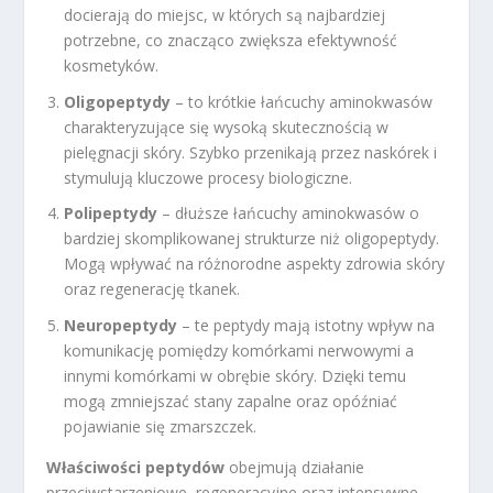
docierają do miejsc, w których są najbardziej
potrzebne, co znacząco zwiększa efektywność
kosmetyków.
Oligopeptydy
– to krótkie łańcuchy aminokwasów
charakteryzujące się wysoką skutecznością w
pielęgnacji skóry. Szybko przenikają przez naskórek i
stymulują kluczowe procesy biologiczne.
Polipeptydy
– dłuższe łańcuchy aminokwasów o
bardziej skomplikowanej strukturze niż oligopeptydy.
Mogą wpływać na różnorodne aspekty zdrowia skóry
oraz regenerację tkanek.
Neuropeptydy
– te peptydy mają istotny wpływ na
komunikację pomiędzy komórkami nerwowymi a
innymi komórkami w obrębie skóry. Dzięki temu
mogą zmniejszać stany zapalne oraz opóźniać
pojawianie się zmarszczek.
Właściwości peptydów
obejmują działanie
przeciwstarzeniowe, regeneracyjne oraz intensywne