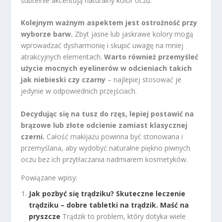
subtelnie akcentują naturalny kolor oczu.
Kolejnym ważnym aspektem jest ostrożność przy
wyborze barw.
Zbyt jasne lub jaskrawe kolory mogą
wprowadzać dysharmonię i skupić uwagę na mniej
atrakcyjnych elementach.
Warto również przemyśleć
użycie mocnych eyelinerów w odcieniach takich
jak niebieski czy czarny
– najlepiej stosować je
jedynie w odpowiednich przejściach.
Decydując się na tusz do rzęs, lepiej postawić na
brązowe lub złote odcienie zamiast klasycznej
czerni.
Całość makijażu powinna być stonowana i
przemyślana, aby wydobyć naturalne piękno piwnych
oczu bez ich przytłaczania nadmiarem kosmetyków.
Powiązane wpisy:
Jak pozbyć się trądziku? Skuteczne leczenie
trądziku – dobre tabletki na trądzik. Maść na
pryszcze
Trądzik to problem, który dotyka wiele