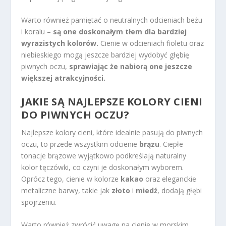
Warto również pamiętać o neutralnych odcieniach beżu
i koralu –
są one doskonałym tłem dla bardziej
wyrazistych kolorów.
Cienie w odcieniach fioletu oraz
niebieskiego mogą jeszcze bardziej wydobyć głębię
piwnych oczu,
sprawiając że nabiorą one jeszcze
większej atrakcyjności.
JAKIE SĄ NAJLEPSZE KOLORY CIENI
DO PIWNYCH OCZU?
Najlepsze kolory cieni, które idealnie pasują do piwnych
oczu, to przede wszystkim odcienie
brązu
. Ciepłe
tonacje brązowe wyjątkowo podkreślają naturalny
kolor tęczówki, co czyni je doskonałym wyborem.
Oprócz tego, cienie w kolorze
kakao
oraz eleganckie
metaliczne barwy, takie jak
złoto
i
miedź
, dodają głębi
spojrzeniu.
Warto również zwrócić uwagę na cienie w morskim