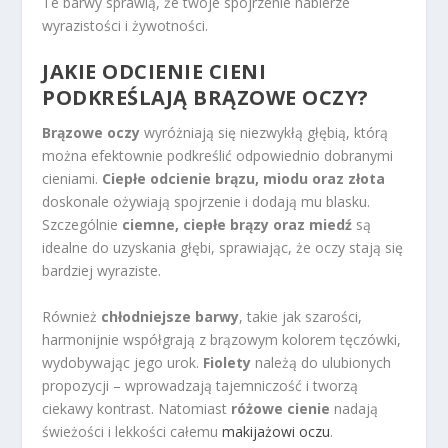
Te barwy sprawią, że twoje spojrzenie nabierze
wyrazistości i żywotności.
JAKIE ODCIENIE CIENI
PODKREŚLAJĄ BRĄZOWE OCZY?
Brązowe oczy
wyróżniają się niezwykłą głębią, którą
można efektownie podkreślić odpowiednio dobranymi
cieniami.
Ciepłe odcienie brązu, miodu oraz złota
doskonale ożywiają spojrzenie i dodają mu blasku.
Szczególnie
ciemne, ciepłe brązy oraz miedź
są
idealne do uzyskania głębi, sprawiając, że oczy stają się
bardziej wyraziste.
Również
chłodniejsze barwy
, takie jak szarości,
harmonijnie współgrają z brązowym kolorem tęczówki,
wydobywając jego urok.
Fiolety
należą do ulubionych
propozycji – wprowadzają tajemniczość i tworzą
ciekawy kontrast. Natomiast
różowe cienie
nadają
świeżości i lekkości całemu
makijażowi oczu
.