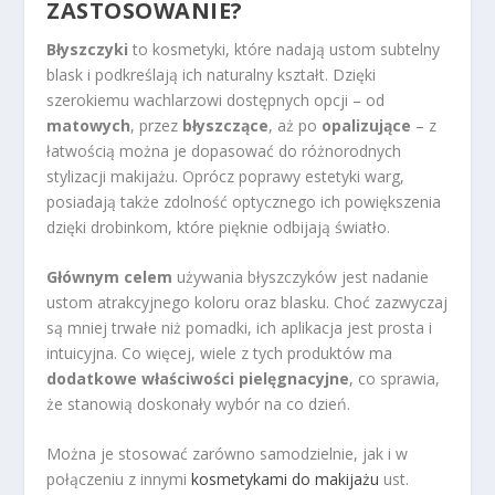
ZASTOSOWANIE?
Błyszczyki
to kosmetyki, które nadają ustom subtelny
blask i podkreślają ich naturalny kształt. Dzięki
szerokiemu wachlarzowi dostępnych opcji – od
matowych
, przez
błyszczące
, aż po
opalizujące
– z
łatwością można je dopasować do różnorodnych
stylizacji makijażu. Oprócz poprawy estetyki warg,
posiadają także zdolność optycznego ich powiększenia
dzięki drobinkom, które pięknie odbijają światło.
Głównym celem
używania błyszczyków jest nadanie
ustom atrakcyjnego koloru oraz blasku. Choć zazwyczaj
są mniej trwałe niż pomadki, ich aplikacja jest prosta i
intuicyjna. Co więcej, wiele z tych produktów ma
dodatkowe właściwości pielęgnacyjne
, co sprawia,
że stanowią doskonały wybór na co dzień.
Można je stosować zarówno samodzielnie, jak i w
połączeniu z innymi
kosmetykami do makijażu
ust.