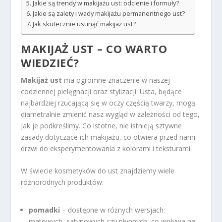
Jakie są trendy w makijażu ust: odcienie i formuły?
Jakie są zalety i wady makijażu permanentnego ust?
Jak skutecznie usunąć makijaż ust?
MAKIJAŻ UST – CO WARTO
WIEDZIEĆ?
Makijaż ust
ma ogromne znaczenie w naszej
codziennej pielęgnacji oraz stylizacji. Usta, będące
najbardziej rzucającą się w oczy częścią twarzy, mogą
diametralnie zmienić nasz wygląd w zależności od tego,
jak je podkreślimy. Co istotne, nie istnieją sztywne
zasady dotyczące ich makijażu, co otwiera przed nami
drzwi do eksperymentowania z kolorami i teksturami.
W świecie kosmetyków do ust znajdziemy wiele
różnorodnych produktów:
pomadki
– dostępne w różnych wersjach:
matowych, satynowych czy płynnych, co wpływa na