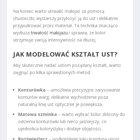
Na koniec warto utrwalić makijaż za pomocą
chusteczki; wystarczy przyłożyć ją do ust i delikatnie
przypudrować przez materiał. Ta technika znacząco
wydłuża
trwałość makijażu
i sprawia, że kolor
utrzymuje swoją intensywność na dłużej.
JAK MODELOWAĆ KSZTAŁT UST?
Aby skutecznie nadać ustom pożądany kształt, warto
sięgnąć po kilka sprawdzonych metod:
Konturówka
– umożliwia precyzyjne zarysowanie
konturów warg, delikatne wychodzenie poza
naturalną linię ust optycznie je powiększa,
Matowa szminka
– warto wybrać kolor zbliżony do
odcienia konturówki lub nieco jaśniejszy, co
ujednolica kolorystykę i dodaje objętości,
Rozświetlacz
– podkreślenie łuku kupidyna unosi