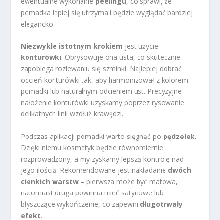
ewentualne wykonanie
peelingu
, co sprawi, że
pomadka lepiej się utrzyma i będzie wyglądać bardziej
elegancko.
Niezwykle istotnym krokiem
jest użycie
konturówki
. Obrysowuje ona usta, co skutecznie
zapobiega rozlewaniu się szminki. Najlepiej dobrać
odcień konturówki tak, aby harmonizował z kolorem
pomadki lub naturalnym odcieniem ust. Precyzyjne
nałożenie konturówki uzyskamy poprzez rysowanie
delikatnych linii wzdłuż krawędzi.
Podczas aplikacji pomadki warto sięgnąć po
pędzelek
.
Dzięki niemu kosmetyk będzie równomiernie
rozprowadzony, a my zyskamy lepszą kontrolę nad
jego ilością. Rekomendowane jest nakładanie
dwóch
cienkich warstw
– pierwsza może być matowa,
natomiast druga powinna mieć satynowe lub
błyszczące wykończenie, co zapewni
długotrwały
efekt
.