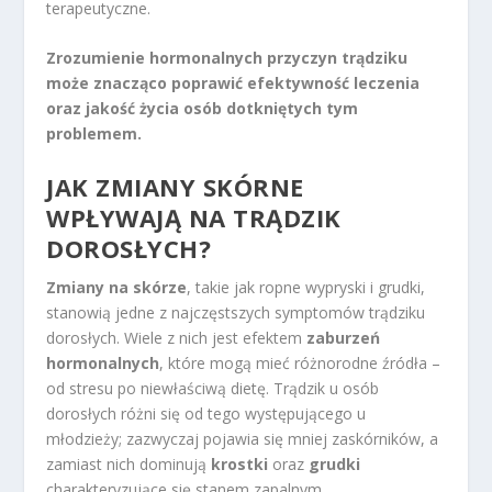
terapeutyczne.
Zrozumienie hormonalnych przyczyn trądziku
może znacząco poprawić efektywność leczenia
oraz jakość życia osób dotkniętych tym
problemem.
JAK ZMIANY SKÓRNE
WPŁYWAJĄ NA TRĄDZIK
DOROSŁYCH?
Zmiany na skórze
, takie jak ropne wypryski i grudki,
stanowią jedne z najczęstszych symptomów trądziku
dorosłych. Wiele z nich jest efektem
zaburzeń
hormonalnych
, które mogą mieć różnorodne źródła –
od stresu po niewłaściwą dietę. Trądzik u osób
dorosłych różni się od tego występującego u
młodzieży; zazwyczaj pojawia się mniej zaskórników, a
zamiast nich dominują
krostki
oraz
grudki
charakteryzujące się stanem zapalnym.