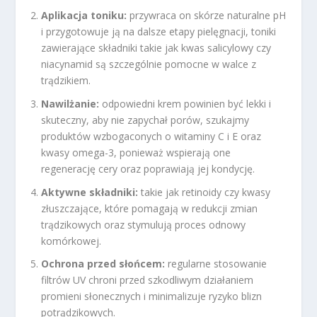
Aplikacja toniku:
przywraca on skórze naturalne pH
i przygotowuje ją na dalsze etapy pielęgnacji, toniki
zawierające składniki takie jak kwas salicylowy czy
niacynamid są szczególnie pomocne w walce z
trądzikiem.
Nawilżanie:
odpowiedni krem powinien być lekki i
skuteczny, aby nie zapychał porów, szukajmy
produktów wzbogaconych o witaminy C i E oraz
kwasy omega-3, ponieważ wspierają one
regenerację cery oraz poprawiają jej kondycję.
Aktywne składniki:
takie jak retinoidy czy kwasy
złuszczające, które pomagają w redukcji zmian
trądzikowych oraz stymulują proces odnowy
komórkowej.
Ochrona przed słońcem:
regularne stosowanie
filtrów UV chroni przed szkodliwym działaniem
promieni słonecznych i minimalizuje ryzyko blizn
potrądzikowych.