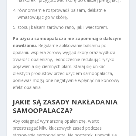
naskórek i przygotować skórę do dalszej pielęgnacji,
równomiernie rozprowadź balsam, delikatnie
wmasowując go w skórę,
stosuj balsam zarówno rano, jak i wieczorem.
Po użyciu samoopalacza nie zapominaj o dalszym
nawilżaniu.
Regularne aplikowanie balsamu po
opalaniu wspiera zdrowy wygląd skóry oraz wydłuża
trwałość opalenizny, jednocześnie redukując ryzyko
pojawienia się ciemnych plam. Staraj się unikać
oleistych produktów przed użyciem samoopalacza,
ponieważ mogą one negatywnie wpłynąć na końcowy
efekt opalania.
JAKIE SĄ ZASADY NAKŁADANIA
SAMOOPALACZA?
Aby osiągnąć wymarzoną opaleniznę, warto
przestrzegać kilku kluczowych zasad podczas
stosowania samoopalacza. Na początek, upewnij się,