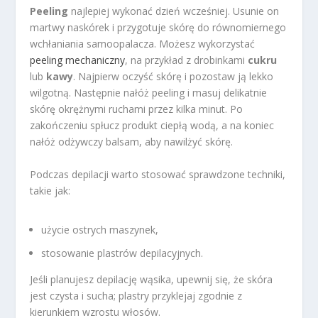
Peeling
najlepiej wykonać dzień wcześniej. Usunie on
martwy naskórek i przygotuje skórę do równomiernego
wchłaniania samoopalacza. Możesz wykorzystać
peeling mechaniczny
, na przykład z drobinkami
cukru
lub
kawy
. Najpierw oczyść skórę i pozostaw ją lekko
wilgotną. Następnie nałóż peeling i masuj delikatnie
skórę okrężnymi ruchami przez kilka minut. Po
zakończeniu spłucz produkt ciepłą wodą, a na koniec
nałóż odżywczy balsam, aby nawilżyć skórę.
Podczas depilacji warto stosować sprawdzone techniki,
takie jak:
użycie ostrych maszynek,
stosowanie plastrów depilacyjnych.
Jeśli planujesz depilację wąsika, upewnij się, że skóra
jest czysta i sucha; plastry przyklejaj zgodnie z
kierunkiem wzrostu włosów.