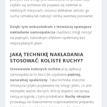
szybko się wchłania lub pojawia się nadmiar w
niektórych miejscach, możesz delikatnie zetrzeć go
suchą szmatką lub nałożyć cienką warstwę ponownie.
Dzięki tym wskazówkom z łatwością opanujesz
nakładanie samoopalacza
i będziesz mógł cieszyć
się pięknym, naturalnym efektem opalenizny bez
niepożądanych plam.
JAKĄ TECHNIKĘ NAKŁADANIA
STOSOWAĆ: KOLISTE RUCHY?
Stosowanie kolistych ruchów
przy aplikacji
samoopalacza to klucz do uzyskania
pięknej,
naturalnej opalenizny
. Taka technika znacznie
zmniejsza ryzyko pojawiania się smug i plam, co jest
niezwykle ważne dla tych, którzy dopiero zaczynają
swoją przygodę z tymi produktami.
Ruchy okrężne
pozwalają na równomierne rozprowadzenie preparatu