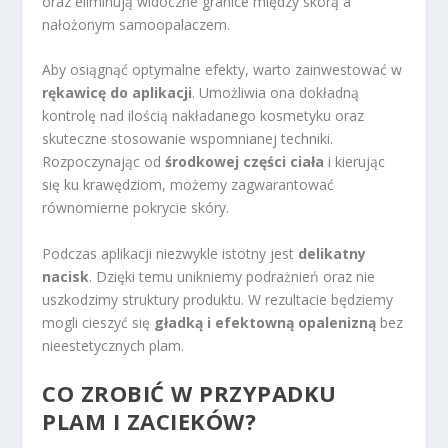
oraz eliminują widoczne granice między skórą a
nałożonym samoopalaczem.
Aby osiągnąć optymalne efekty, warto zainwestować w
rękawicę do aplikacji
. Umożliwia ona dokładną
kontrolę nad ilością nakładanego kosmetyku oraz
skuteczne stosowanie wspomnianej techniki.
Rozpoczynając od
środkowej części ciała
i kierując
się ku krawędziom, możemy zagwarantować
równomierne pokrycie skóry.
Podczas aplikacji niezwykle istotny jest
delikatny
nacisk
. Dzięki temu unikniemy podrażnień oraz nie
uszkodzimy struktury produktu. W rezultacie będziemy
mogli cieszyć się
gładką i efektowną opalenizną
bez
nieestetycznych plam.
CO ZROBIĆ W PRZYPADKU
PLAM I ZACIEKÓW?