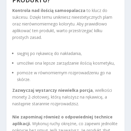
PRODUKTU?
Kontrola nad ilością samoopalacza
to klucz do
sukcesu. Dzięki temu unikniesz nieestetycznych plam
oraz nierównomiernego kolorytu. Aby prawidłowo
aplikować ten produkt, warto przestrzegać kilku
prostych zasad.
sięgnij po rękawicę do nakładania,
umożliwi ona lepsze zarządzanie ilością kosmetyku,
pomoże w równomiernym rozprowadzeniu go na
skórze.
Zazwyczaj wystarczy niewielka porcja
, wielkości
monety 2-złotowej, którą nałożysz na rękawicę, a
następnie starannie rozprowadzisz.
Nie zapominaj również o odpowiedniej technice
aplikacji.
Wykonuj ruchy okrężne, co zapewni jednolite
pokrycie bez smug. Jeśli zauważysz, że produkt zbyt