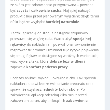
że skóra jest odpowiednio przygotowana – powinna
być
czysta
i
całkowicie sucha
. Najlepiej nałożyć
produkt dzień przed planowanym wyjściem; dzięki temu
efekt będzie wyglądał
bardziej naturalnie
.
Zacznij aplikację od stóp, a następnie stopniowo
przesuwaj się w górę ciała. Warto użyć
specjalnej
rękawicy
do nakładania – pozwoli ona równomiernie
rozprowadzić produkt i zminimalizuje ryzyko pojawienia
się smug. Rękawice dostępne są w różnych wariantach,
więc wybierz taką, która
dobrze leży w dłoni
i
zapewnia
komfort podczas pracy
.
Podczas aplikacji wykonuj okrężne ruchy. Taki sposób
nakładania ułatwi lepsze wchłanianie preparatu oraz
sprawi, że uzyskasz
jednolity kolor skóry
. Po
zakończeniu aplikacji odczekaj kilka minut przed
założeniem ubrań, aby uniknąć ich
zabarwienia
.