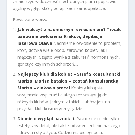
zmniejszyć widoczność niechcianych plam i poprawić
ogólny wygląd skóry po aplikacji samoopalacza.
Powiązane wpisy:
Jak walczyć z nadmiernym owłosieniem? Trwałe
usuwanie owłosienia Kraków, depilacja
laserowa Oława
Nadmierne owłosienie to problem,
który dotyka wiele osób, zarówno kobiet, jak i
mężczyzn. Często wynika z zaburzeń hormonalnych,
genetyki czy innych schorzeń,...
Najlepszy klub dla kobiet – Strefa konsultantki
Mariza. Mariza katalog – zostań konsultantką
Mariza – ciekawa praca!
Kobiety lubią się
wzajemnie wspierać i dlatego też wstępują do
różnych klubów. Jednym z takich klubów jest na
przykład klub kosmetyczny, gdzie...
Dbanie o wygląd paznokci.
Paznokcie to nie tylko
estetyczny detal, ale także odzwierciedlenie naszego
zdrowia i stylu życia. Codzienna pielęgnacja,