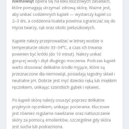
niemowląt
opiera się na kilku kluczowych zasadach,
które pomagają utrzymać zdrową skórę. Ważne jest,
aby unikać codziennych kąpieli — wystarczy kąpiel co
2–3 dni, a codzienna toaleta powinna ograniczać się do
mycia twarzy, rąk oraz okolic pieluszkowych.
Kąpiele należy przeprowadzać w letniej wodzie o
temperaturze około 33–34°C, a czas ich trwania
powinien być krótki (do 10 minut). Należy unikać
gorącej wody i zbyt długiego moczenia. Podczas kąpieli
warto stosować delikatne środki myjące, które są
przeznaczone dla niemowląt, posiadają łagodny skład i
neutralne pH. Dobrze jest myć dziecko ręką lub miękkim
ręcznikiem, unikając szorstkich gąbek i rękawic.
Po kąpieli skórę należy osuszyć poprzez delikatne
przykrycie ręcznikiem, unikając pocierania. Kluczowe
jest również regularne nawilżanie oraz natłuszczanie
skóry za pomocą emolientów, szczególnie gdy skóra
jest sucha lub podrażniona.