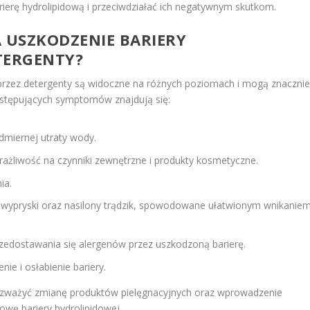
rierę hydrolipidową i przeciwdziałać ich negatywnym skutkom.
A USZKODZENIE BARIERY
TERGENTY?
rzez detergenty są widoczne na różnych poziomach i mogą znaczni
ystępujących symptomów znajdują się:
dmiernej utraty wody.
ażliwość na czynniki zewnętrzne i produkty kosmetyczne.
ia.
k wypryski oraz nasilony trądzik, spowodowane ułatwionym wnikanie
rzedostawania się alergenów przez uszkodzoną barierę.
ie i osłabienie bariery.
zważyć zmianę produktów pielęgnacyjnych oraz wprowadzenie
wę bariery hydrolipidowej.