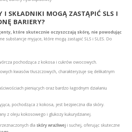
 I SKŁADNIKI MOGĄ ZASTĄPIĆ SLS I
ONĘ BARIERY?
genty, które skutecznie oczyszczają skórę, nie powodując
ne substancje myjące, które mogą zastąpić SLS i SLES. Do
wórcza pochodząca z kokosa i cukrów owocowych.
wych kwasów tłuszczowych, charakteryzuje się delikatnym
aściwościach pieniących oraz bardzo łagodnym działaniu
jąca, pochodząca z kokosa, jest bezpieczna dla skóry.
ny z oleju kokosowego i glukozy kukurydzianej.
przeznaczonych dla
skóry wrażliwej
i suchej, oferując skuteczne
ącego
.