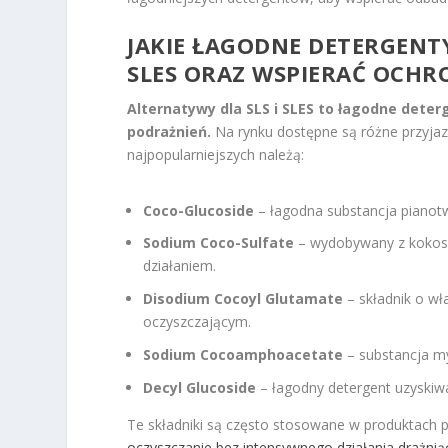
JAKIE ŁAGODNE DETERGENTY
SLES ORAZ WSPIERAĆ OCHR
Alternatywy dla SLS i SLES to łagodne deter
podrażnień.
Na rynku dostępne są różne przyjaz
najpopularniejszych należą:
Coco-Glucoside
– łagodna substancja pianot
Sodium Coco-Sulfate
– wydobywany z kokoso
działaniem.
Disodium Cocoyl Glutamate
– składnik o wł
oczyszczającym.
Sodium Cocoamphoacetate
– substancja my
Decyl Glucoside
– łagodny detergent uzyskiwa
Te składniki są często stosowane w produktach 
oczyszczanie bez intensywnego działania drażni