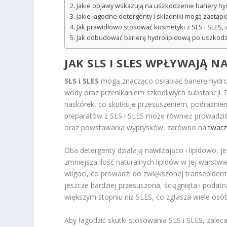
Jakie objawy wskazują na uszkodzenie bariery hy
Jakie łagodne detergenty i składniki mogą zastąpi
Jak prawidłowo stosować kosmetyki z SLS i SLES,
Jak odbudować barierę hydrolipidową po uszko
JAK SLS I SLES WPŁYWAJĄ 
SLS i SLES
mogą znacząco osłabiać barierę hydrol
wody oraz przenikaniem szkodliwych substancji. 
naskórek, co skutkuje przesuszeniem, podrażnie
preparatów z SLS i SLES może również prowadzić
oraz powstawania wyprysków, zarówno na
twarz
Oba detergenty działają nawilżająco i lipidowo, je
zmniejsza ilość naturalnych lipidów w jej warstwi
wilgoci, co prowadzi do zwiększonej transepiderm
jeszcze bardziej przesuszona, ściągnięta i poda
większym stopniu niż SLES, co zgłasza wiele osób
Aby łagodzić skutki stosowania SLS i SLES, zal