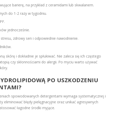
wujące barierę, na przykład z ceramidami lub skwalanem.
nych do 1-2 razy w tygodniu.
PF.
ików jednocześnie.
 stresu, zdrowy sen i odpowiednie nawodnienie.
dników.
ą skórę i dokładnie je spłukiwać. Nie zaleca się ich częstego
atopią czy skłonnościami do alergii. Po myciu warto używać
kóry.
HYDROLIPIDOWĄ PO USZKODZENIU
NTAMI?
eniach spowodowanych detergentami wymaga systematycznej i
leży eliminować błędy pielęgnacyjne oraz unikać agresywnych
 stosować łagodne środki myjące.