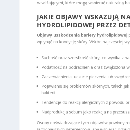
nawilżającymi, które mogą wspierać naturalną ba
JAKIE OBJAWY WSKAZUJĄ N
HYDROLIPIDOWEJ PRZEZ DE
Objawy uszkodzenia bariery hydrolipidowej
p
wpłynąć na kondycję skóry. Wśród najczęściej w
Suchość oraz szorstkość skóry, co wynika z na
Podatność na podrażnienia oraz zwiększona wr
Zaczerwienienia, uczucie pieczenia lub swędzen
Pojawianie się problemów skórnych, takich ja
bakterii.
Tendencje do reakcji alergicznych z powodu p
Nadprodukcja sebum jako reakcja na przesuszen
Osoby doświadczające tych objawów powinny ro
łagodniejszych detergentów, aby wspierać odbudo