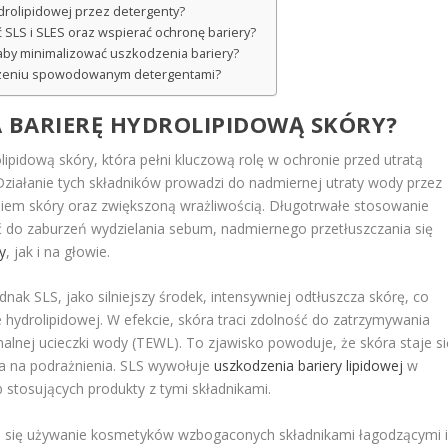
drolipidowej przez detergenty?
ć SLS i SLES oraz wspierać ochronę bariery?
 aby minimalizować uszkodzenia bariery?
dzeniu spowodowanym detergentami?
NA BARIERĘ HYDROLIPIDOWĄ SKÓRY?
ipidową skóry, która pełni kluczową rolę w ochronie przed utratą
Działanie tych składników prowadzi do nadmiernej utraty wody przez
niem skóry oraz zwiększoną wrażliwością. Długotrwałe stosowanie
 do zaburzeń wydzielania sebum, nadmiernego przetłuszczania się
y
, jak i na głowie.
dnak SLS, jako silniejszy środek, intensywniej odtłuszcza skórę, co
e hydrolipidowej. W efekcie, skóra traci zdolność do zatrzymywania
alnej ucieczki wody (TEWL). To zjawisko powoduje, że skóra staje si
tna na podrażnienia. SLS wywołuje
uszkodzenia bariery lipidowej
w
 stosujących produkty z tymi składnikami.
eca się używanie kosmetyków wzbogaconych składnikami łagodzącymi 