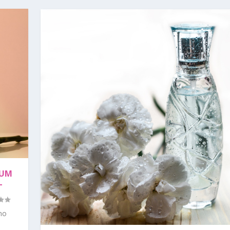
FUM
–
no