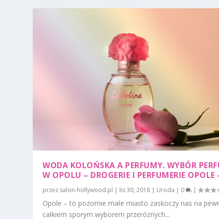
WODA KOLOŃSKA A PERFUMY. WYBÓR PER
W OPOLU – DROGERIE I PERFUMERIE OPOLE 
przez
salon-hollywood.pl
|
lis 30, 2018
|
Uroda
|
0
|
Opole – to pozornie małe miasto zaskoczy nas na pew
całkiem sporym wyborem przeróżnych...