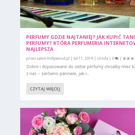
PERFUMY GDZIE NAJTANIEJ? JAK KUPIĆ TANI
PERFUMY? KTÓRA PERFUMERIA INTERNET
NAJLEPSZA
przez
salon-hollywood.pl
|
lut 11, 2019
|
Uroda
|
0
|
Dobre i dopasowane do siebie perfumy chciałby mieć k
z nas – zarówno panowie, jak i...
CZYTAJ WIĘCEJ