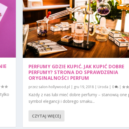
NIE
PERFUMY GDZIE KUPIĆ. JAK KUPIĆ DOBRE
PERFUMY? STRONA DO SPRAWDZENIA
ORYGINALNOŚCI PERFUM
przez
salon-hollywood.pl
|
gru 19, 2018
|
Uroda
|
0
|
tylko
Każdy z nas lubi mieć dobre perfumy – stanowią one
symbol elegancji i dobrego smaku...
CZYTAJ WIĘCEJ