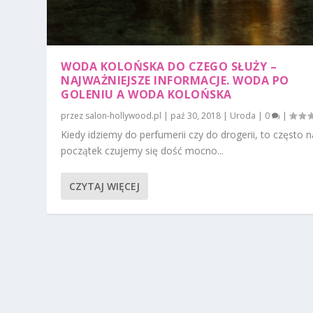
WODA KOLOŃSKA DO CZEGO SŁUŻY –
NAJWAŻNIEJSZE INFORMACJE. WODA PO
GOLENIU A WODA KOLOŃSKA
przez
salon-hollywood.pl
|
paź 30, 2018
|
Uroda
|
0
|
Kiedy idziemy do perfumerii czy do drogerii, to często n
początek czujemy się dość mocno...
CZYTAJ WIĘCEJ