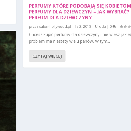
PERFUMY KTÓRE PODOBAJĄ SIĘ KOBIETOM
PERFUMY DLA DZIEWCZYN – JAK WYBRAĆ? 
PERFUM DLA DZIEWCZYNY
przez
salon-hollywood.pl
|
lis 2, 2018
|
Uroda
|
0
|
Chcesz kupić perfumy dla dziewczyny i nie wiesz jakie
problem ma niestety wielu panów. W tym...
CZYTAJ WIĘCEJ