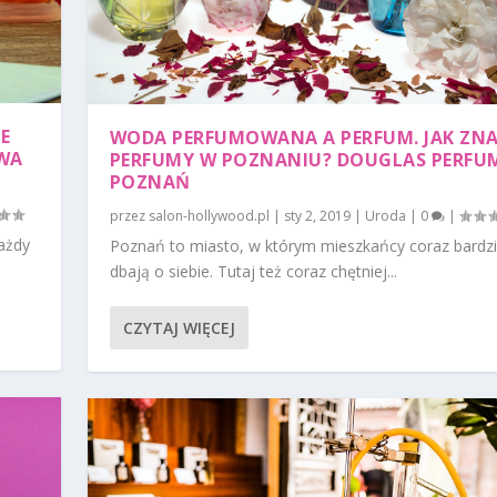
E
WODA PERFUMOWANA A PERFUM. JAK ZNA
OWA
PERFUMY W POZNANIU? DOUGLAS PERFU
POZNAŃ
przez
salon-hollywood.pl
|
sty 2, 2019
|
Uroda
|
0
|
ażdy
Poznań to miasto, w którym mieszkańcy coraz bardzi
dbają o siebie. Tutaj też coraz chętniej...
CZYTAJ WIĘCEJ