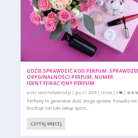
GDZIE SPRAWDZIĆ KOD PERFUM. SPRAWDZE
ORYGINALNOŚCI PERFUM. NUMER
IDENTYFIKACYJNY PERFUM
przez
salon-hollywood.pl
|
gru 21, 2018
|
Uroda
|
0
|
Perfumy to generalnie dość droga sprawa. Ponadto nie 
kosztuje nas taki zakup sporo...
CZYTAJ WIĘCEJ