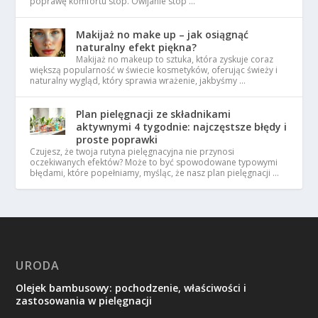
poprawę komfortu stóp. Owijanie stóp …
Makijaż no make up – jak osiągnąć
naturalny efekt piękna?
Makijaż no makeup to sztuka, która zyskuje coraz
większą popularność w świecie kosmetyków, oferując świeży i
naturalny wygląd, który sprawia wrażenie, jakbyśmy …
Plan pielęgnacji ze składnikami
aktywnymi 4 tygodnie: najczęstsze błędy i
proste poprawki
Czujesz, że twoja rutyna pielęgnacyjna nie przynosi
oczekiwanych efektów? Może to być spowodowane typowymi
błędami, które popełniamy, myśląc, że nasz plan pielęgnacji …
URODA
Olejek bambusowy: pochodzenie, właściwości i
zastosowania w pielęgnacji