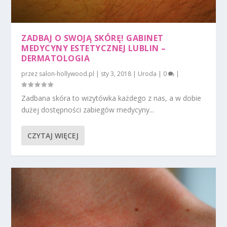
ZADBAJ O SWOJĄ SKÓRĘ! GABINET
MEDYCYNY ESTETYCZNEJ LUBLIN –
DERMATOLOGIA
przez
salon-hollywood.pl
|
sty 3, 2018
|
Uroda
|
0
|
Zadbana skóra to wizytówka każdego z nas, a w dobie
dużej dostępności zabiegów medycyny...
CZYTAJ WIĘCEJ