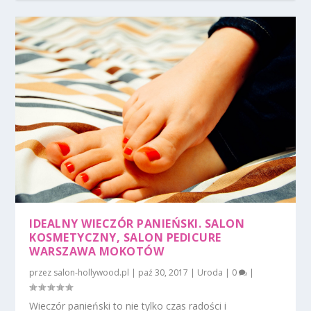
IDEALNY WIECZÓR PANIEŃSKI. SALON
KOSMETYCZNY, SALON PEDICURE
WARSZAWA MOKOTÓW
przez
salon-hollywood.pl
|
paź 30, 2017
|
Uroda
|
0
|
Wieczór panieński to nie tylko czas radości i