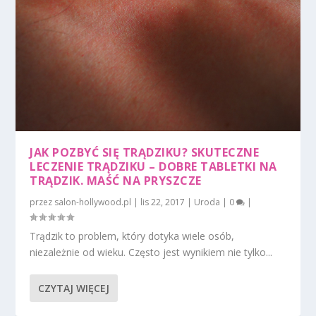
JAK POZBYĆ SIĘ TRĄDZIKU? SKUTECZNE
LECZENIE TRĄDZIKU – DOBRE TABLETKI NA
TRĄDZIK. MAŚĆ NA PRYSZCZE
przez
salon-hollywood.pl
|
lis 22, 2017
|
Uroda
|
0
|
Trądzik to problem, który dotyka wiele osób,
niezależnie od wieku. Często jest wynikiem nie tylko...
CZYTAJ WIĘCEJ