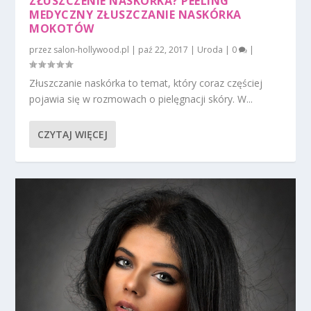
ZŁUSZCZENIE NASKÓRKA? PEELING
MEDYCZNY ZŁUSZCZANIE NASKÓRKA
MOKOTÓW
przez
salon-hollywood.pl
|
paź 22, 2017
|
Uroda
|
0
|
Złuszczanie naskórka to temat, który coraz częściej
pojawia się w rozmowach o pielęgnacji skóry. W...
CZYTAJ WIĘCEJ