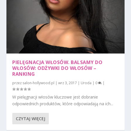
PIELĘGNACJA WŁOSÓW. BALSAMY DO
WŁOSÓW: ODŻYWKI DO WŁOSÓW –
RANKING
przez
salon-hollywood.pl
|
wrz 3, 2017
|
Uroda
|
0
|
W pielęgnacji włosów kluczowe jest dobranie
odpowiednich produktów, które odpowiadają na ich...
CZYTAJ WIĘCEJ