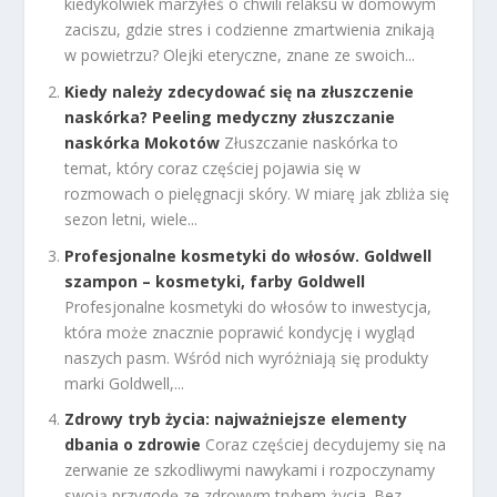
kiedykolwiek marzyłeś o chwili relaksu w domowym
zaciszu, gdzie stres i codzienne zmartwienia znikają
w powietrzu? Olejki eteryczne, znane ze swoich...
Kiedy należy zdecydować się na złuszczenie
naskórka? Peeling medyczny złuszczanie
naskórka Mokotów
Złuszczanie naskórka to
temat, który coraz częściej pojawia się w
rozmowach o pielęgnacji skóry. W miarę jak zbliża się
sezon letni, wiele...
Profesjonalne kosmetyki do włosów. Goldwell
szampon – kosmetyki, farby Goldwell
Profesjonalne kosmetyki do włosów to inwestycja,
która może znacznie poprawić kondycję i wygląd
naszych pasm. Wśród nich wyróżniają się produkty
marki Goldwell,...
Zdrowy tryb życia: najważniejsze elementy
dbania o zdrowie
Coraz częściej decydujemy się na
zerwanie ze szkodliwymi nawykami i rozpoczynamy
swoją przygodę ze zdrowym trybem życia. Bez