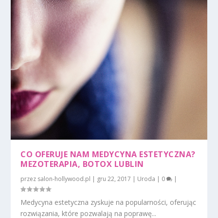
CO OFERUJE NAM MEDYCYNA ESTETYCZNA?
MEZOTERAPIA, BOTOX LUBLIN
przez
salon-hollywood.pl
|
gru 22, 2017
|
Uroda
|
0
|
Medycyna estetyczna zyskuje na popularności, oferując
rozwiązania, które pozwalają na poprawę...