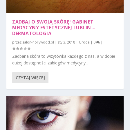
ZADBAJ O SWOJĄ SKÓRĘ! GABINET
MEDYCYNY ESTETYCZNEJ LUBLIN –
DERMATOLOGIA
przez
salon-hollywood.pl
|
sty 3, 2018
|
Uroda
|
0
|
Zadbana skóra to wizytówka każdego z nas, a w dobie
dużej dostępności zabiegów medycyny...
CZYTAJ WIĘCEJ