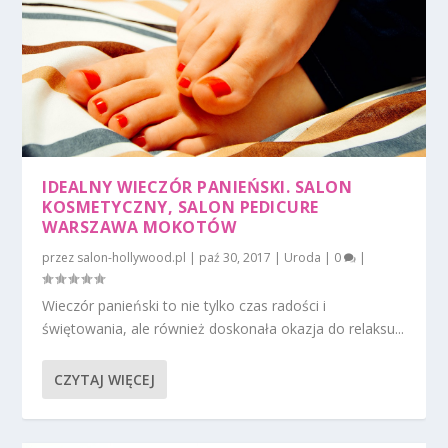
IDEALNY WIECZÓR PANIEŃSKI. SALON
KOSMETYCZNY, SALON PEDICURE
WARSZAWA MOKOTÓW
przez
salon-hollywood.pl
|
paź 30, 2017
|
Uroda
|
0
|
Wieczór panieński to nie tylko czas radości i
świętowania, ale również doskonała okazja do relaksu...
CZYTAJ WIĘCEJ