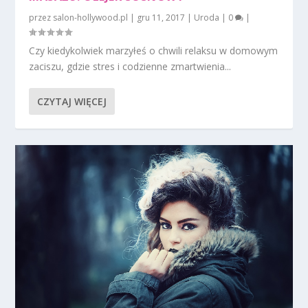
przez
salon-hollywood.pl
|
gru 11, 2017
|
Uroda
|
0
|
Czy kiedykolwiek marzyłeś o chwili relaksu w domowym
zaciszu, gdzie stres i codzienne zmartwienia...
CZYTAJ WIĘCEJ