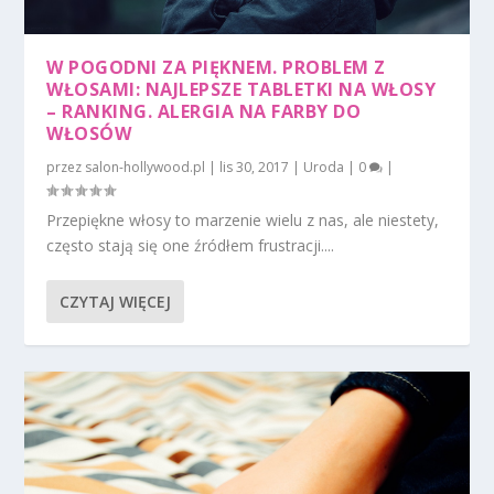
W POGODNI ZA PIĘKNEM. PROBLEM Z
WŁOSAMI: NAJLEPSZE TABLETKI NA WŁOSY
– RANKING. ALERGIA NA FARBY DO
WŁOSÓW
przez
salon-hollywood.pl
|
lis 30, 2017
|
Uroda
|
0
|
Przepiękne włosy to marzenie wielu z nas, ale niestety,
często stają się one źródłem frustracji....
CZYTAJ WIĘCEJ