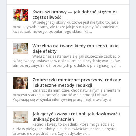
Kwas szikimowy — jak dobrać stężenie i
częstotliwość
W pielęgnacji skóry kluczowe jest nie tylko to, jakie
produkty wybieramy, ale także jak je stosujemy. W kontekście
kwasu szikimowego, popularnego składnika …
Wazelina na twarz: kiedy ma sens i jakie
daje efekty
Wielu z nas zastanawia się, jak skutecznie zadbać o
skórę twarzy, zwłaszcza w obliczu zmieniających się warunków
atmosferycznych i różnorodnych produktów pielęgnacyjnych …
Zmarszczki mimiczne: przyczyny, rodzaje
i skuteczne metody redukcji
Zmarszczki mimiczne, choć naturalnym elementem
procesu starzenia, potrafią budzić wiele emocji i obaw.
Pojawiają się w wyniku intensywnej pracy mięśni twarzy, a …
Jak łączyć kwasy i retinol: jak dawkować i
uniknąć podrażnień
Retinol i kwasy to składniki, które mogą zdziałać
cuda w pielęgnacji skóry, ale ich niewłaściwe łączenie często
prowadzi do podrażnień. Czy kiedykolwiek …