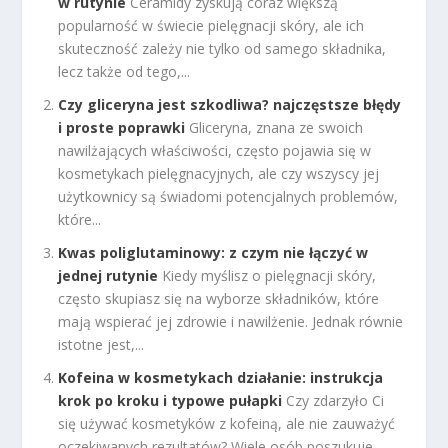
w rutynie
Ceramidy zyskują coraz większą
popularność w świecie pielęgnacji skóry, ale ich
skuteczność zależy nie tylko od samego składnika,
lecz także od tego,...
Czy gliceryna jest szkodliwa? najczęstsze błędy
i proste poprawki
Gliceryna, znana ze swoich
nawilżających właściwości, często pojawia się w
kosmetykach pielęgnacyjnych, ale czy wszyscy jej
użytkownicy są świadomi potencjalnych problemów,
które...
Kwas poliglutaminowy: z czym nie łączyć w
jednej rutynie
Kiedy myślisz o pielęgnacji skóry,
często skupiasz się na wyborze składników, które
mają wspierać jej zdrowie i nawilżenie. Jednak równie
istotne jest,...
Kofeina w kosmetykach działanie: instrukcja
krok po kroku i typowe pułapki
Czy zdarzyło Ci
się używać kosmetyków z kofeiną, ale nie zauważyć
oczekiwanych rezultatów? Wiele osób poszukuje