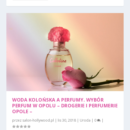
WODA KOLOŃSKA A PERFUMY. WYBÓR
PERFUM W OPOLU – DROGERIE I PERFUMERIE
OPOLE –
przez
salon-hollywood.pl
|
lis 30, 2018
|
Uroda
|
0
|