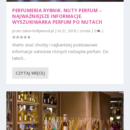
PERFUMERIA RYBNIK. NUTY PERFUM –
NAJWAŻNIEJSZE INFORMACJE.
WYSZUKIWARKA PERFUM PO NUTACH
przez
salon-hollywood.pl
|
lis 21, 2018
|
Uroda
|
0
|
Warto znać choćby i najbardziej podstawowe
informacje odnośnie różnych rodzajów perfum. Do
takich...
CZYTAJ WIĘCEJ