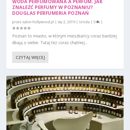
WODA PERFUMOWANA A PERFUM. JAK
ZNALEŹĆ PERFUMY W POZNANIU?
DOUGLAS PERFUMERIA POZNAŃ
przez
salon-hollywood.pl
|
sty 2, 2019
|
Uroda
|
0
|
Poznań to miasto, w którym mieszkańcy coraz bardziej
dbają o siebie. Tutaj też coraz chętniej...
CZYTAJ WIĘCEJ