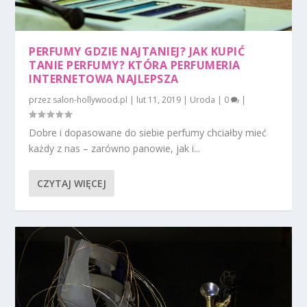
PERFUMY GDZIE NAJTANIEJ? JAK KUPIĆ
TANIE PERFUMY? KTÓRA PERFUMERIA
INTERNETOWA NAJLEPSZA
przez
salon-hollywood.pl
|
lut 11, 2019
|
Uroda
|
0
|
Dobre i dopasowane do siebie perfumy chciałby mieć
każdy z nas – zarówno panowie, jak i...
CZYTAJ WIĘCEJ