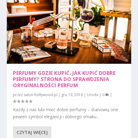
PERFUMY GDZIE KUPIĆ. JAK KUPIĆ DOBRE
PERFUMY? STRONA DO SPRAWDZENIA
ORYGINALNOŚCI PERFUM
przez
salon-hollywood.pl
|
gru 19, 2018
|
Uroda
|
0
|
Każdy z nas lubi mieć dobre perfumy – stanowią one
pewien symbol elegancji i dobrego smaku...
CZYTAJ WIĘCEJ