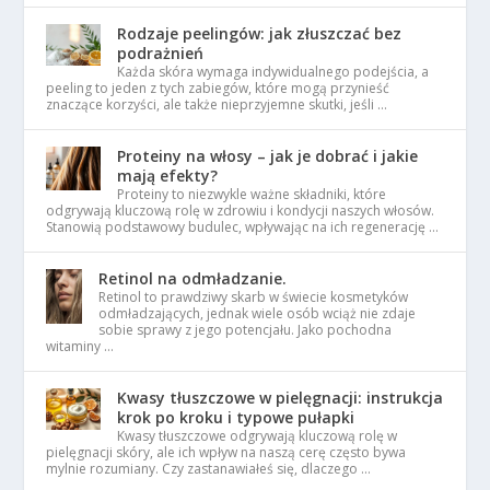
Rodzaje peelingów: jak złuszczać bez
podrażnień
Każda skóra wymaga indywidualnego podejścia, a
peeling to jeden z tych zabiegów, które mogą przynieść
znaczące korzyści, ale także nieprzyjemne skutki, jeśli …
Proteiny na włosy – jak je dobrać i jakie
mają efekty?
Proteiny to niezwykle ważne składniki, które
odgrywają kluczową rolę w zdrowiu i kondycji naszych włosów.
Stanowią podstawowy budulec, wpływając na ich regenerację …
Retinol na odmładzanie.
Retinol to prawdziwy skarb w świecie kosmetyków
odmładzających, jednak wiele osób wciąż nie zdaje
sobie sprawy z jego potencjału. Jako pochodna
witaminy …
Kwasy tłuszczowe w pielęgnacji: instrukcja
krok po kroku i typowe pułapki
Kwasy tłuszczowe odgrywają kluczową rolę w
pielęgnacji skóry, ale ich wpływ na naszą cerę często bywa
mylnie rozumiany. Czy zastanawiałeś się, dlaczego …