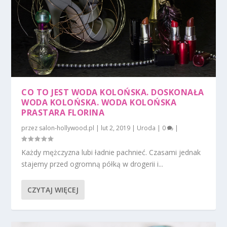
CO TO JEST WODA KOLOŃSKA. DOSKONAŁA
WODA KOLOŃSKA. WODA KOLOŃSKA
PRASTARA FLORINA
przez
salon-hollywood.pl
|
lut 2, 2019
|
Uroda
|
0
|
Każdy mężczyzna lubi ładnie pachnieć. Czasami jednak
stajemy przed ogromną półką w drogerii i...
CZYTAJ WIĘCEJ