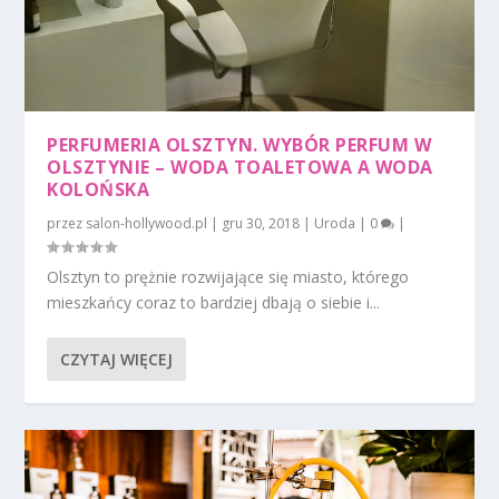
PERFUMERIA OLSZTYN. WYBÓR PERFUM W
OLSZTYNIE – WODA TOALETOWA A WODA
KOLOŃSKA
przez
salon-hollywood.pl
|
gru 30, 2018
|
Uroda
|
0
|
Olsztyn to prężnie rozwijające się miasto, którego
mieszkańcy coraz to bardziej dbają o siebie i...
CZYTAJ WIĘCEJ