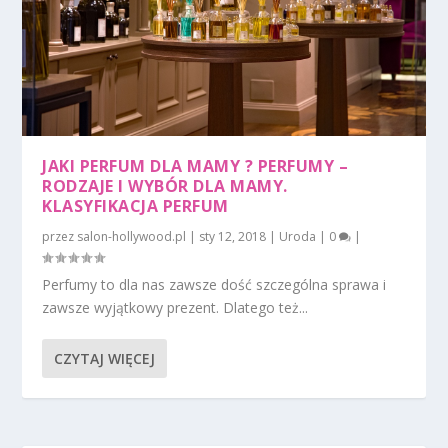
JAKI PERFUM DLA MAMY ? PERFUMY –
RODZAJE I WYBÓR DLA MAMY.
KLASYFIKACJA PERFUM
przez
salon-hollywood.pl
|
sty 12, 2018
|
Uroda
|
0
|
Perfumy to dla nas zawsze dość szczególna sprawa i
zawsze wyjątkowy prezent. Dlatego też...
CZYTAJ WIĘCEJ