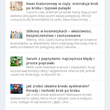
Kwas hialuronowy w ciąży: instrukcja krok
po kroku i typowe pułapki
Ciąża to czas, w którym przyszłe mamy stają przed
wieloma decyzjami dotyczącymi swojej pielęgnacji. Wśród
rosnącej liczby kosmetyków na rynku, kwas hialuronowy …
Silikony w kosmetykach – właściwości,
bezpieczeństwo i zastosowanie
Silikony, choć często budzą kontrowersje w świecie
kosmetyków, są składnikami, które odgrywają kluczową rolę w
wielu produktach do pielęgnacji skóry i włosów. …
Serum z peptydami: najczęstsze błędy i
proste poprawki
Wiele osób inwestuje w serum z peptydami, licząc
na poprawę kondycji skóry i wygładzenie zmarszczek, jednak
często nie dostrzega, że kluczem do …
Jak zrobić idealne kreski eyelinerem?
Porady i techniki krok po kroku
Jak zrobić kreski eyelinerem? Malowanie kresek
eyelinerem to sztuka, która może zdziałać cuda w makijażu
oczu, nadając im wyrazistości i głębi. Choć …