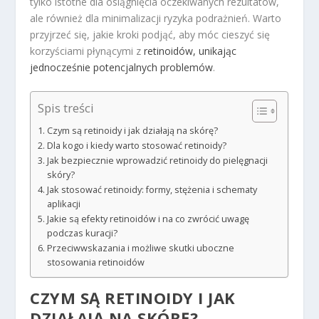
tylko istotne dla osiągnięcia oczekiwanych rezultatów,
ale również dla minimalizacji ryzyka podrażnień. Warto
przyjrzeć się, jakie kroki podjąć, aby móc cieszyć się
korzyściami płynącymi z
retinoidów, unikając
jednocześnie potencjalnych problemów
.
Spis treści
Czym są retinoidy i jak działają na skórę?
Dla kogo i kiedy warto stosować retinoidy?
Jak bezpiecznie wprowadzić retinoidy do pielęgnacji
skóry?
Jak stosować retinoidy: formy, stężenia i schematy
aplikacji
Jakie są efekty retinoidów i na co zwrócić uwagę
podczas kuracji?
Przeciwwskazania i możliwe skutki uboczne
stosowania retinoidów
CZYM SĄ RETINOIDY I JAK
DZIAŁAJĄ NA SKÓRĘ?