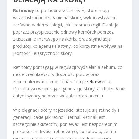
Retinoidy
to pochodne witaminy A, które mają
wszechstronne działanie na skórę, wykorzystywane
zarówno w dermatologii, jak i kosmetologii. Działają
poprzez przyspieszenie odnowy komórek poprzez
złuszczanie martwego naskórka oraz stymulację
produkcji kolagenu i elastyny, co korzystnie wpływa na
jędrność i elastyczność skóry.
Retinoidy pomagają w regulacji wydzielania sebum, co
może zredukować widoczność porów oraz
zminimalizować niedoskonałości i
przebarwienia
.
Dodatkowo wspierają regenerację skóry, a ich działanie
antyoksydacyjne przeciwdziała fotostarzeniu.
W pielęgnacji skóry najczęściej stosuje się retinoidy I
generacji, takie jak retinol i retinal. Retinal jest
szczególnie skuteczny, ponieważ jest bezpośrednim
prekursorem kwasu retinowego, co sprawia, że ma
mniejszy potencjał drażniący przy jednoczesnym