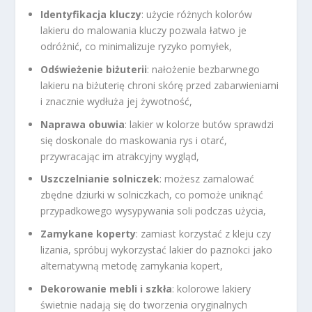
Identyfikacja kluczy
: użycie różnych kolorów
lakieru do malowania kluczy pozwala łatwo je
odróżnić, co minimalizuje ryzyko pomyłek,
Odświeżenie biżuterii
: nałożenie bezbarwnego
lakieru na biżuterię chroni skórę przed zabarwieniami
i znacznie wydłuża jej żywotność,
Naprawa obuwia
: lakier w kolorze butów sprawdzi
się doskonale do maskowania rys i otarć,
przywracając im atrakcyjny wygląd,
Uszczelnianie solniczek
: możesz zamalować
zbędne dziurki w solniczkach, co pomoże uniknąć
przypadkowego wysypywania soli podczas użycia,
Zamykane koperty
: zamiast korzystać z kleju czy
lizania, spróbuj wykorzystać lakier do paznokci jako
alternatywną metodę zamykania kopert,
Dekorowanie mebli i szkła
: kolorowe lakiery
świetnie nadają się do tworzenia oryginalnych