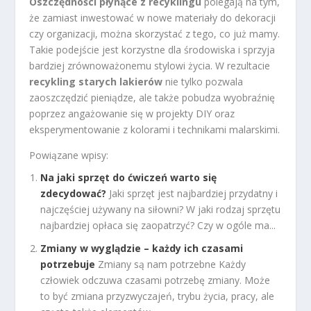
Oszczędności płynące z recyklingu
polegają na tym,
że zamiast inwestować w nowe materiały do dekoracji
czy organizacji, można skorzystać z tego, co już mamy.
Takie podejście jest korzystne dla środowiska i sprzyja
bardziej zrównoważonemu stylowi życia. W rezultacie
recykling starych lakierów
nie tylko pozwala
zaoszczędzić pieniądze, ale także pobudza wyobraźnię
poprzez angażowanie się w projekty DIY oraz
eksperymentowanie z kolorami i technikami malarskimi.
Powiązane wpisy:
Na jaki sprzęt do ćwiczeń warto się
zdecydować?
Jaki sprzęt jest najbardziej przydatny i
najczęściej używany na siłowni? W jaki rodzaj sprzętu
najbardziej opłaca się zaopatrzyć? Czy w ogóle ma...
Zmiany w wyglądzie – każdy ich czasami
potrzebuje
Zmiany są nam potrzebne Każdy
człowiek odczuwa czasami potrzebę zmiany. Może
to być zmiana przyzwyczajeń, trybu życia, pracy, ale