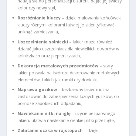
nadają się do personalizacji biżuterii, dając jej świeży
kolor czy nowy styl,
Rozróżnianie kluczy
– dzięki malowaniu końcówek
kluczy różnymi kolorami łatwiej je zidentyfikować i
uniknąć zamieszania,
Uszczelnienie solniczki
– lakier może również
działać jako uszczelniacz dla niewielkich otworów w
solniczkach oraz pieprzniczkach,
Dekoracja metalowych przedmiotów
– stary
lakier pozwala na twórcze dekorowanie metalowych
elementów, takich jak ramki czy doniczki,
Naprawa guzików
– bezbarwny lakier można
zastosować do zabezpieczenia luźnych guzików, co
pomoże zapobiec ich odpadaniu,
Nawlekanie nitki na igłę
– użycie bezbarwnego
lakieru ułatwia nawlekanie cienkiej nitki przez igłę,
Załatanie oczka w rajstopach
– dzięki