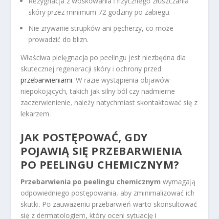
Rezygnacja z woskowania i fizycznego złuszczania
skóry przez minimum 72 godziny po zabiegu.
Nie zrywanie strupków ani pęcherzy, co może
prowadzić do blizn.
Właściwa pielęgnacja po peelingu jest niezbędna dla
skutecznej regeneracji skóry i ochrony przed
przebarwieniami
. W razie wystąpienia objawów
niepokojących, takich jak silny ból czy nadmierne
zaczerwienienie, należy natychmiast skontaktować się z
lekarzem.
JAK POSTĘPOWAĆ, GDY
POJAWIĄ SIĘ PRZEBARWIENIA
PO PEELINGU CHEMICZNYM?
Przebarwienia po peelingu chemicznym
wymagają
odpowiedniego postępowania, aby zminimalizować ich
skutki. Po zauważeniu przebarwień warto skonsultować
się z dermatologiem, który oceni sytuację i