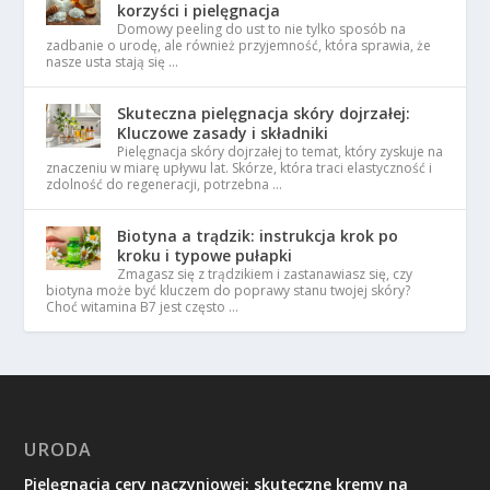
korzyści i pielęgnacja
Domowy peeling do ust to nie tylko sposób na
zadbanie o urodę, ale również przyjemność, która sprawia, że
nasze usta stają się …
Skuteczna pielęgnacja skóry dojrzałej:
Kluczowe zasady i składniki
Pielęgnacja skóry dojrzałej to temat, który zyskuje na
znaczeniu w miarę upływu lat. Skórze, która traci elastyczność i
zdolność do regeneracji, potrzebna …
Biotyna a trądzik: instrukcja krok po
kroku i typowe pułapki
Zmagasz się z trądzikiem i zastanawiasz się, czy
biotyna może być kluczem do poprawy stanu twojej skóry?
Choć witamina B7 jest często …
URODA
Pielęgnacja cery naczyniowej: skuteczne kremy na