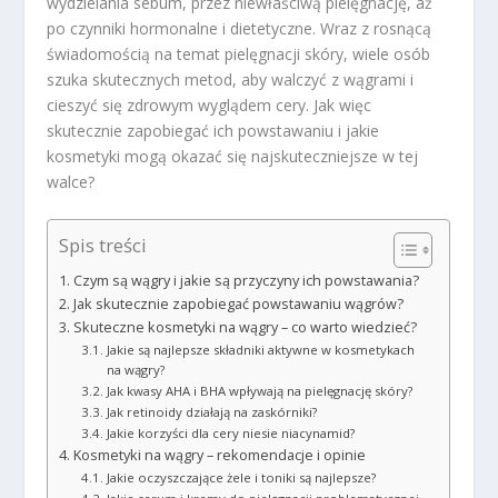
wydzielania sebum, przez niewłaściwą pielęgnację, aż
po czynniki hormonalne i dietetyczne. Wraz z rosnącą
świadomością na temat pielęgnacji skóry, wiele osób
szuka skutecznych metod, aby walczyć z wągrami i
cieszyć się zdrowym wyglądem cery. Jak więc
skutecznie zapobiegać ich powstawaniu i jakie
kosmetyki mogą okazać się najskuteczniejsze w tej
walce?
Spis treści
Czym są wągry i jakie są przyczyny ich powstawania?
Jak skutecznie zapobiegać powstawaniu wągrów?
Skuteczne kosmetyki na wągry – co warto wiedzieć?
Jakie są najlepsze składniki aktywne w kosmetykach
na wągry?
Jak kwasy AHA i BHA wpływają na pielęgnację skóry?
Jak retinoidy działają na zaskórniki?
Jakie korzyści dla cery niesie niacynamid?
Kosmetyki na wągry – rekomendacje i opinie
Jakie oczyszczające żele i toniki są najlepsze?