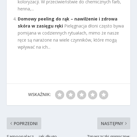
koloryzacji. W przeciwieństwie do chemicznych farb,
henna,...
Domowy peeling do rąk – nawilżenie i zdrowa
skóra w zasięgu ręki
Pielęgnacja dłoni często bywa
pomijana w codziennych rytuałach, mimo że nasze
ręce są narażone na wiele czynników, które mogą
wpływać na ich...
WSKAŹNIK:
POPRZEDNI
NASTĘPNY
Samoopalacz – jak długo
Zmarszczki mimiczne: