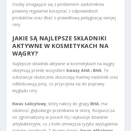
Osoby zmagające się z problemem zaskórników
powinny regularnie korzystać z odpowiednich
produktów oraz dbać o prawidłową pielęgnację swojej
cery.
JAKIE SĄ NAJLEPSZE SKŁADNIKI
AKTYWNE W KOSMETYKACH NA
WĄGRY?
Najlepsze składniki aktywne w kosmetykach na wągry
obejmują przede wszystkim
kwasy AHA
i
BHA
. Te
substancje skutecznie złuszczają martwy naskórek oraz
odblokowują pory, co przyczynia się do poprawy
wyglądu cery.
Kwas salicylowy
, który należy do grupy
BHA
, ma
zdolność głębokiego przenikania w skórę. Rozpuszcza
on zgromadzony w porach łój i wykazuje działanie
antybakteryjne, co z kolei zmniejsza ryzyko wystąpienia
stanów zapalnych. Z drugiej strony,
kwas glikolowy