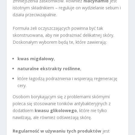
zmniejszenia zaskórników. Również
niacynamid
jest
istotnym składnikiem – reguluje on wydzielanie sebum i
działa przeciwzapalnie.
Formuła żeli oczyszczających powinna być tak
skonstruowana, aby nie podrażniać delikatnej skóry.
Doskonałym wyborem będą te, które zawierają:
kwas migdałowy
,
naturalne ekstrakty roślinne
,
które łagodzą podrażnienia i wspierają regenerację
cery.
Osobom borykającym się z problemami skórnymi
poleca się stosowanie toników antybakteryjnych z
dodatkiem
kwasu glikolowego
, które nie tylko
nawilżają, ale również odświeżają skórę.
Regularność w używaniu tych produktów
jest