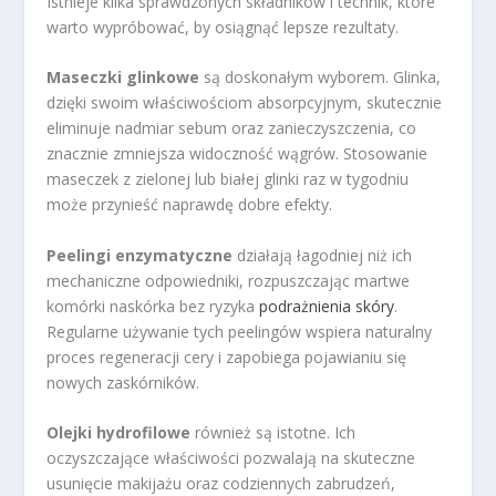
Istnieje kilka sprawdzonych składników i technik, które
warto wypróbować, by osiągnąć lepsze rezultaty.
Maseczki glinkowe
są doskonałym wyborem. Glinka,
dzięki swoim właściwościom absorpcyjnym, skutecznie
eliminuje nadmiar sebum oraz zanieczyszczenia, co
znacznie zmniejsza widoczność wągrów. Stosowanie
maseczek z zielonej lub białej glinki raz w tygodniu
może przynieść naprawdę dobre efekty.
Peelingi enzymatyczne
działają łagodniej niż ich
mechaniczne odpowiedniki, rozpuszczając martwe
komórki naskórka bez ryzyka
podrażnienia skóry
.
Regularne używanie tych peelingów wspiera naturalny
proces regeneracji cery i zapobiega pojawianiu się
nowych zaskórników.
Olejki hydrofilowe
również są istotne. Ich
oczyszczające właściwości pozwalają na skuteczne
usunięcie makijażu oraz codziennych zabrudzeń,