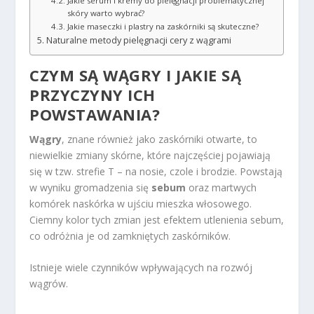
Jakie serum i kremy do pielęgnacji problematycznej
skóry warto wybrać?
Jakie maseczki i plastry na zaskórniki są skuteczne?
Naturalne metody pielęgnacji cery z wągrami
CZYM SĄ WĄGRY I JAKIE SĄ
PRZYCZYNY ICH
POWSTAWANIA?
Wągry
, znane również jako zaskórniki otwarte, to
niewielkie zmiany skórne, które najczęściej pojawiają
się w tzw. strefie T – na nosie, czole i brodzie. Powstają
w wyniku gromadzenia się
sebum
oraz martwych
komórek naskórka w ujściu mieszka włosowego.
Ciemny kolor tych zmian jest efektem utlenienia sebum,
co odróżnia je od zamkniętych zaskórników.
Istnieje wiele czynników wpływających na rozwój
wągrów.