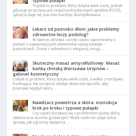
typowe pułapki
Trądzik to problem, który dotyka wiele osób, jednak
gdy jego przyczyną jest zespół policystycznych jajników (PCOS),
sytuacja staje się znacznie bardziej skomplikowana. …
Lekarz od paznokci dłoni: jakie problemy
zdrowotne leczy podolog?
W świecie zdrowia i urody często zapominamy o
jednym z najważniejszych elementów naszej estetyki –
paznokciach. Znane z subtelności i elegancji, mogą …
Skuteczny masaż antycellulitowy. Masaż
bańką chińską Warszawa Ursynów –
gabinet kosmetyczny
Cellulit to problem, który dotyka wiele osób, a walka z nim bywa
frustrująca. Na szczęście istnieje skuteczny sposób, aby
poprawić wygląd skóry …
Nawilżacz powietrza a skóra: instrukcja
krok po kroku i typowe pułapki
Czy często borykasz się z problemem suchej skóry,
zwłaszcza w sezonie grzewczym? Wiele osób nie zdaje sobie
sprawy, jak ogromny wpływ na …