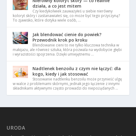
Nierówny koloryt skóry — co realnie
działa, a co jest mitem
Czy kiedykolwiek zauważyłeś u siebie nierówny
koloryt skóry i zastanawiałeś się, co może być tego przyczyną?
To zjawisko, które dotyka wiele osób, …
Jak blendować cienie do powiek?
Przewodnik krok po kroku
Blendowanie cieni to nie tylko kluczowa technika w
makijażu, ale również sztuka, która pozwala na wydobycie głębi
i wyrazistości spojrzenia. Dzięki umiejętnemu …
Nadtlenek benzoilu z czym nie łączyć: dla
kogo, kiedy i jak stosować
Stosowanie nadtlenku benzoilu może przynieść ulgę
w walce z problemami skórnymi, jednak jego łączenie z innymi
składnikami aktywnymi często prowadzi do niepożądanych …
URODA