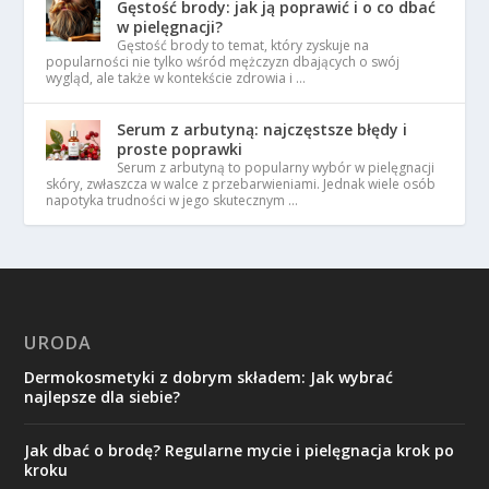
Gęstość brody: jak ją poprawić i o co dbać
w pielęgnacji?
Gęstość brody to temat, który zyskuje na
popularności nie tylko wśród mężczyzn dbających o swój
wygląd, ale także w kontekście zdrowia i …
Serum z arbutyną: najczęstsze błędy i
proste poprawki
Serum z arbutyną to popularny wybór w pielęgnacji
skóry, zwłaszcza w walce z przebarwieniami. Jednak wiele osób
napotyka trudności w jego skutecznym …
URODA
Dermokosmetyki z dobrym składem: Jak wybrać
najlepsze dla siebie?
Jak dbać o brodę? Regularne mycie i pielęgnacja krok po
kroku