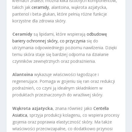
kremach znaleźć można kilka istotnych komponentów,
takich jak
ceramidy
, alantoina, wąkrota azjatycka,
pantenol i beta-glukan, które pełnią różne funkcje
korzystne dla zdrowia skóry.
Ceramidy
są lipidami, które wspierają
odbudowę
bariery ochronnej skóry, co przyczynia
się do
utrzymania odpowiedniego poziomu nawilżenia. Dzięki
temu skóra staje się bardziej odporna na działanie
czynników zewnętrznych oraz podrażnienia.
Alantoina
wykazuje właściwości łagodzące i
regenerujące. Pomaga w gojeniu się ran oraz redukcji
podrażnień, co czyni ją idealnym składnikiem w
produktach przeznaczonych do wrażliwej skóry.
Wąkrota azjatycka
, znana również jako
Centella
Asiatica
, sprzyja produkcji kolagenu, co wspiera procesy
gojenia oraz poprawia elastyczność skóry. Ma także
właściwości przeciwzapalne, co dodatkowo przynosi