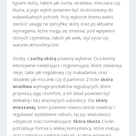
typami skóry, takimi jak sucha, wrażliwa, mieszana czy
tłusta, a jego wybór powinien być dostosowany do
indywidualnych potrzeb. Przy wyborze kremu warto
zwrócić uwagę na specyfikę skóry oraz jej aktualne
wymagania, które mogą się zmieniać pod wpływem
różnych czynników, takich jak wiek, styl życia czy
warunki atmosferyczne.
Osoby z
suchą skórą
powinny wybierać Cica kremy
intensywnie nawilżające i regenerujące, które zawierają
oleje, takie jak migdałowy czy makadamia, oraz
składniki jak mocznik czy d-pantenol. Z kolei
skóra
wrażliwa
wymaga produktów łagodzących, które
przyniosą ulgę i komfort, a ich skład powinien być
delikatny i bez drażniących substancji. Dla
skóry
mieszanej
, krem powinien równocześnie nawilżać i
regulować wydzielanie sebum, łącząc właściwości
odżywcze oraz normalizujące.
Skóra tłusta
z kolei
potrzebuje formuł o lekkiej konsystencji, które matują
oraz controlują nadmiar sebum, a także wspierają