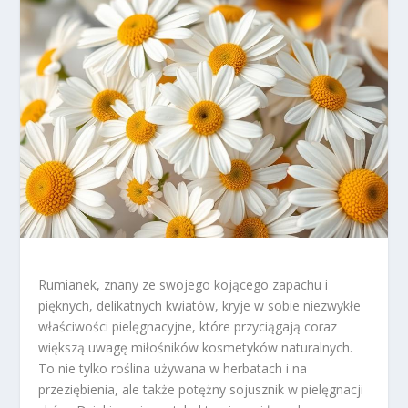
Rumianek, znany ze swojego kojącego zapachu i
pięknych, delikatnych kwiatów, kryje w sobie niezwykłe
właściwości pielęgnacyjne, które przyciągają coraz
większą uwagę miłośników kosmetyków naturalnych.
To nie tylko roślina używana w herbatach i na
przeziębienia, ale także potężny sojusznik w pielęgnacji