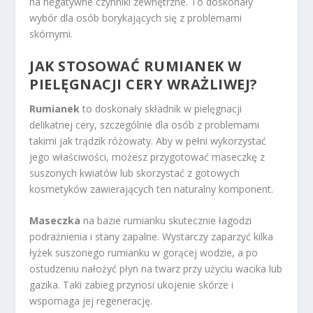
na negatywne czynniki zewnętrzne. To doskonały
wybór dla osób borykających się z problemami
skórnymi.
JAK STOSOWAĆ RUMIANEK W
PIELĘGNACJI CERY WRAŻLIWEJ?
Rumianek
to doskonały składnik w pielęgnacji
delikatnej cery, szczególnie dla osób z problemami
takimi jak trądzik różowaty. Aby w pełni wykorzystać
jego właściwości, możesz przygotować maseczkę z
suszonych kwiatów lub skorzystać z gotowych
kosmetyków zawierających ten naturalny komponent.
Maseczka
na bazie rumianku skutecznie łagodzi
podrażnienia i stany zapalne. Wystarczy zaparzyć kilka
łyżek suszonego rumianku w gorącej wodzie, a po
ostudzeniu nałożyć płyn na twarz przy użyciu wacika lub
gazika. Taki zabieg przynosi ukojenie skórze i
wspomaga jej regenerację.