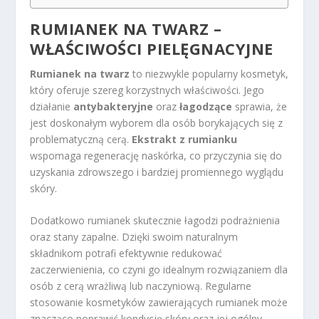
RUMIANEK NA TWARZ –
WŁAŚCIWOŚCI PIELĘGNACYJNE
Rumianek na twarz
to niezwykle popularny kosmetyk,
który oferuje szereg korzystnych właściwości. Jego
działanie
antybakteryjne
oraz
łagodzące
sprawia, że
jest doskonałym wyborem dla osób borykających się z
problematyczną cerą.
Ekstrakt z rumianku
wspomaga regenerację naskórka, co przyczynia się do
uzyskania zdrowszego i bardziej promiennego wyglądu
skóry.
Dodatkowo rumianek skutecznie łagodzi podrażnienia
oraz stany zapalne. Dzięki swoim naturalnym
składnikom potrafi efektywnie redukować
zaczerwienienia, co czyni go idealnym rozwiązaniem dla
osób z cerą wrażliwą lub naczyniową. Regularne
stosowanie kosmetyków zawierających rumianek może
znacząco poprawić kondycję skóry oraz jej ogólny