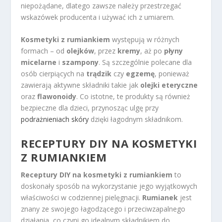
niepożądane, dlatego zawsze należy przestrzegać
wskazówek producenta i używać ich z umiarem.
Kosmetyki z rumiankiem
występują w różnych
formach – od
olejków
, przez
kremy
, aż po
płyny
micelarne
i
szampony
. Są szczególnie polecane dla
osób cierpiących na
trądzik
czy
egzemę
, ponieważ
zawierają aktywne składniki takie jak
olejki eteryczne
oraz
flawonoidy
. Co istotne, te produkty są również
bezpieczne dla dzieci, przynosząc ulgę przy
podrażnieniach skóry
dzięki łagodnym składnikom.
RECEPTURY DIY NA KOSMETYKI
Z RUMIANKIEM
Receptury DIY na kosmetyki z rumiankiem
to
doskonały sposób na wykorzystanie jego wyjątkowych
właściwości w codziennej pielęgnacji.
Rumianek
jest
znany ze swojego łagodzącego i przeciwzapalnego
działania, co czyni go idealnym składnikiem do