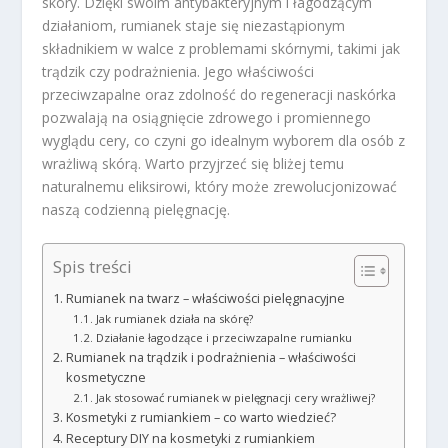
skóry. Dzięki swoim antybakteryjnym i łagodzącym
działaniom, rumianek staje się niezastąpionym
składnikiem w walce z problemami skórnymi, takimi jak
trądzik czy podrażnienia. Jego właściwości
przeciwzapalne oraz zdolność do regeneracji naskórka
pozwalają na osiągnięcie zdrowego i promiennego
wyglądu cery, co czyni go idealnym wyborem dla osób z
wrażliwą skórą. Warto przyjrzeć się bliżej temu
naturalnemu eliksirowi, który może zrewolucjonizować
naszą codzienną pielęgnację.
Spis treści
Rumianek na twarz – właściwości pielęgnacyjne
Jak rumianek działa na skórę?
Działanie łagodzące i przeciwzapalne rumianku
Rumianek na trądzik i podrażnienia – właściwości
kosmetyczne
Jak stosować rumianek w pielęgnacji cery wrażliwej?
Kosmetyki z rumiankiem – co warto wiedzieć?
Receptury DIY na kosmetyki z rumiankiem