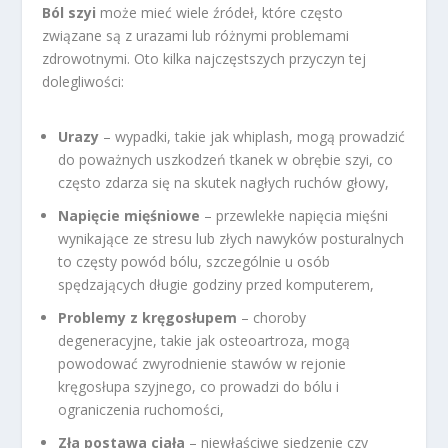
Ból szyi
może mieć wiele źródeł, które często
związane są z urazami lub różnymi problemami
zdrowotnymi. Oto kilka najczęstszych przyczyn tej
dolegliwości:
Urazy
– wypadki, takie jak whiplash, mogą prowadzić
do poważnych uszkodzeń tkanek w obrębie szyi, co
często zdarza się na skutek nagłych ruchów głowy,
Napięcie mięśniowe
– przewlekłe napięcia mięśni
wynikające ze stresu lub złych nawyków posturalnych
to częsty powód bólu, szczególnie u osób
spędzających długie godziny przed komputerem,
Problemy z kręgosłupem
– choroby
degeneracyjne, takie jak osteoartroza, mogą
powodować zwyrodnienie stawów w rejonie
kręgosłupa szyjnego, co prowadzi do bólu i
ograniczenia ruchomości,
Zła postawa ciała
– niewłaściwe siedzenie czy