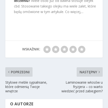
leczeniu?
Wiele osób już od dawna stosuje olejek
cbd. Stosowanie takiego olejku ma wiele zalet, które
będą omówione w tym artykule. Co więcej,...
WSKAŹNIK:
POPRZEDNI
NASTĘPNY
Stylowe meble sypialniane,
Laminowanie włosów u
które odmienią Twoje
fryzjera – co warto
wnętrze
wiedzieć przed zabiegiem?
O AUTORZE