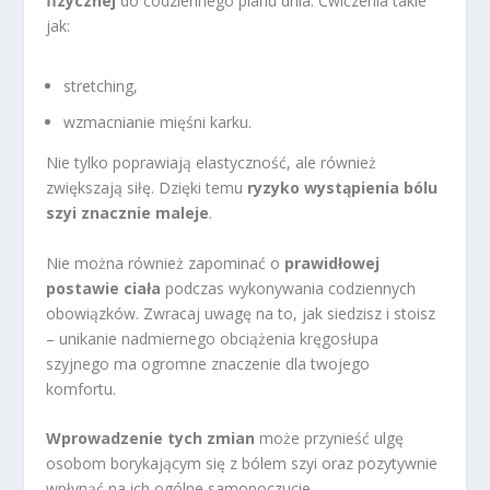
fizycznej
do codziennego planu dnia. Ćwiczenia takie
jak:
stretching,
wzmacnianie mięśni karku.
Nie tylko poprawiają elastyczność, ale również
zwiększają siłę. Dzięki temu
ryzyko wystąpienia bólu
szyi znacznie maleje
.
Nie można również zapominać o
prawidłowej
postawie ciała
podczas wykonywania codziennych
obowiązków. Zwracaj uwagę na to, jak siedzisz i stoisz
– unikanie nadmiernego obciążenia kręgosłupa
szyjnego ma ogromne znaczenie dla twojego
komfortu.
Wprowadzenie tych zmian
może przynieść ulgę
osobom borykającym się z bólem szyi oraz pozytywnie
wpłynąć na ich ogólne samopoczucie.