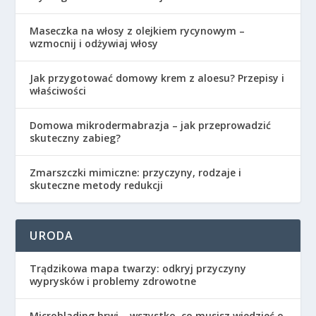
Maseczka na włosy z olejkiem rycynowym –
wzmocnij i odżywiaj włosy
Jak przygotować domowy krem z aloesu? Przepisy i
właściwości
Domowa mikrodermabrazja – jak przeprowadzić
skuteczny zabieg?
Zmarszczki mimiczne: przyczyny, rodzaje i
skuteczne metody redukcji
URODA
Trądzikowa mapa twarzy: odkryj przyczyny
wyprysków i problemy zdrowotne
Microblading brwi – wszystko, co musisz wiedzieć o