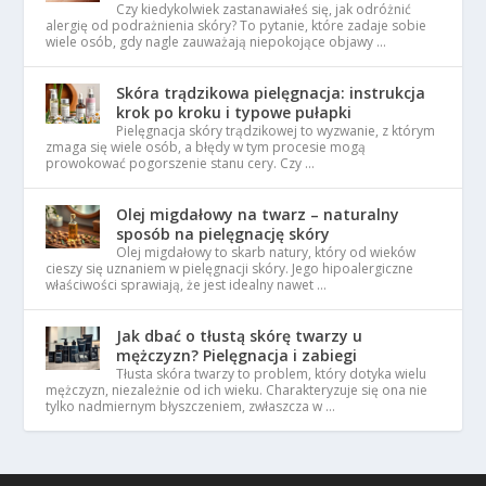
Czy kiedykolwiek zastanawiałeś się, jak odróżnić
alergię od podrażnienia skóry? To pytanie, które zadaje sobie
wiele osób, gdy nagle zauważają niepokojące objawy …
Skóra trądzikowa pielęgnacja: instrukcja
krok po kroku i typowe pułapki
Pielęgnacja skóry trądzikowej to wyzwanie, z którym
zmaga się wiele osób, a błędy w tym procesie mogą
prowokować pogorszenie stanu cery. Czy …
Olej migdałowy na twarz – naturalny
sposób na pielęgnację skóry
Olej migdałowy to skarb natury, który od wieków
cieszy się uznaniem w pielęgnacji skóry. Jego hipoalergiczne
właściwości sprawiają, że jest idealny nawet …
Jak dbać o tłustą skórę twarzy u
mężczyzn? Pielęgnacja i zabiegi
Tłusta skóra twarzy to problem, który dotyka wielu
mężczyzn, niezależnie od ich wieku. Charakteryzuje się ona nie
tylko nadmiernym błyszczeniem, zwłaszcza w …