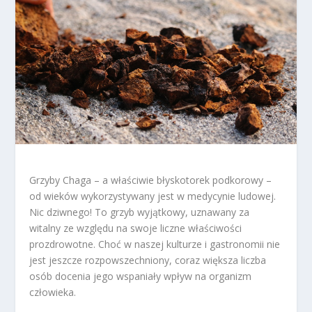
Grzyby Chaga – a właściwie błyskotorek podkorowy –
od wieków wykorzystywany jest w medycynie ludowej.
Nic dziwnego! To grzyb wyjątkowy, uznawany za
witalny ze względu na swoje liczne właściwości
prozdrowotne. Choć w naszej kulturze i gastronomii nie
jest jeszcze rozpowszechniony, coraz większa liczba
osób docenia jego wspaniały wpływ na organizm
człowieka.