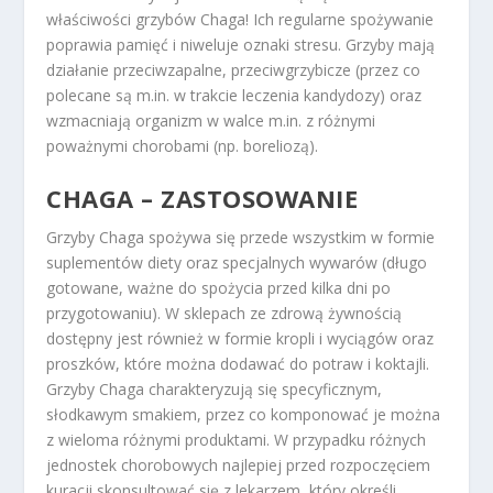
właściwości grzybów Chaga! Ich regularne spożywanie
poprawia pamięć i niweluje oznaki stresu. Grzyby mają
działanie przeciwzapalne, przeciwgrzybicze (przez co
polecane są m.in. w trakcie leczenia kandydozy) oraz
wzmacniają organizm w walce m.in. z różnymi
poważnymi chorobami (np. boreliozą).
CHAGA – ZASTOSOWANIE
Grzyby Chaga spożywa się przede wszystkim w formie
suplementów diety oraz specjalnych wywarów (długo
gotowane, ważne do spożycia przed kilka dni po
przygotowaniu). W sklepach ze zdrową żywnością
dostępny jest również w formie kropli i wyciągów oraz
proszków, które można dodawać do potraw i koktajli.
Grzyby Chaga charakteryzują się specyficznym,
słodkawym smakiem, przez co komponować je można
z wieloma różnymi produktami. W przypadku różnych
jednostek chorobowych najlepiej przed rozpoczęciem
kuracji skonsultować się z lekarzem, który określi