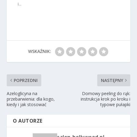
i...
WSKAŹNIK:
POPRZEDNI
NASTĘPNY
Azeloglicyna na
Domowy peeling do rąk:
przebarwienia: dla kogo,
instrukcja krok po kroku i
kiedy i jak stosować
typowe pułapki
O AUTORZE
salon-hollywood.pl