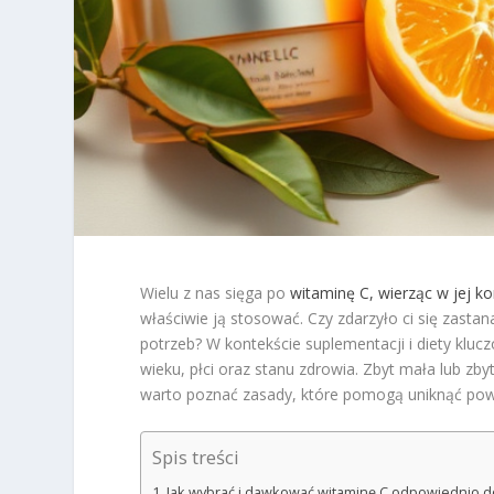
Wielu z nas sięga po
witaminę C, wierząc w jej ko
właściwie ją stosować. Czy zdarzyło ci się zasta
potrzeb? W kontekście suplementacji i diety klu
wieku, płci oraz stanu zdrowia. Zbyt mała lub zb
warto poznać zasady, które pomogą uniknąć po
Spis treści
Jak wybrać i dawkować witaminę C odpowiednio d