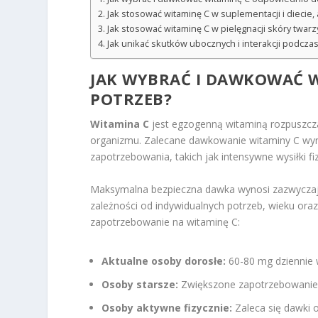
Jak stosować witaminę C w suplementacji i diecie
Jak stosować witaminę C w pielęgnacji skóry twarz
Jak unikać skutków ubocznych i interakcji podcza
JAK WYBRAĆ I DAWKOWAĆ 
POTRZEB?
Witamina C
jest egzogenną witaminą rozpuszcz
organizmu. Zalecane dawkowanie witaminy C wyn
zapotrzebowania, takich jak intensywne wysiłki f
Maksymalna bezpieczna dawka wynosi zazwyczaj 
zależności od indywidualnych potrzeb, wieku ora
zapotrzebowanie na witaminę C:
Aktualne osoby dorosłe:
60-80 mg dziennie 
Osoby starsze:
Zwiększone zapotrzebowanie 
Osoby aktywne fizycznie:
Zaleca się dawki 