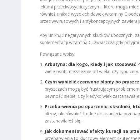
lekami przeciwpsychotycznymi, które mogą mieć 
również unikać wysokich dawek witaminy C podc
przeciwwirusowych i antykoncepcyjnych zawieraj
Aby uniknąć negatywnych skutków ubocznych, za
suplementacji witaminą C, zwłaszcza gdy przyjmuj
Powiązane wpisy:
Arbutyna: dla kogo, kiedy i jak stosować
P
wiele osób, niezależnie od wieku czy typu cery.
Czym wybielić czerwone plamy po pryszcz
pryszczach mogą być frustrującym problemem,
pewność siebie. Czy kiedykolwiek zastanawiałeś 
Przebarwienia po oparzeniu: składniki, któ
blizny, ale również trudne do usunięcia przebar
zastanawiałeś się,...
Jak dokumentować efekty kuracji na prze
przebarwienia to kluczowy element skutecznego