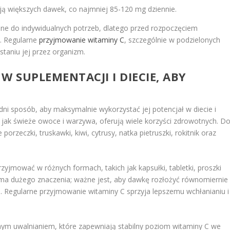
ą większych dawek, co najmniej 85-120 mg dziennie.
e do indywidualnych potrzeb, dlatego przed rozpoczęciem
m. Regularne
przyjmowanie witaminy C
, szczególnie w podzielonych
taniu jej przez organizm.
W SUPLEMENTACJI I DIECIE, ABY
 sposób, aby maksymalnie wykorzystać jej potencjał w diecie i
e jak świeże owoce i warzywa, oferują wiele korzyści zdrowotnych. D
orzeczki, truskawki, kiwi, cytrusy, natka pietruszki, rokitnik oraz
yjmować w różnych formach, takich jak kapsułki, tabletki, proszki
e ma dużego znaczenia; ważne jest, aby dawkę rozłożyć równomiernie
ch. Regularne przyjmowanie witaminy C sprzyja lepszemu wchłanianiu i
ym uwalnianiem, które zapewniają stabilny poziom witaminy C we