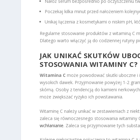
Nałóż serum bezpośrednio po oczyszczeniu tw
Poczekaj kilka minut przed nałożeniem kolejny
Unikaj łączenia z kosmetykami o niskim pH, k
Regularne stosowanie produktów z witaminą C mo
Dlatego warto włączyć ją do codziennej rutyny pi
JAK UNIKAĆ SKUTKÓW UBOC
STOSOWANIA WITAMINY C?
Witamina C
może powodować skutki uboczne i in
wysokich dawek. Przyjmowanie powyżej 1-2 gra
skórną. Osoby z tendencją do kamieni nerkowyc
może zwiększać ryzyko ich powstawania.
Witaminę C należy unikać w zestawieniach z niekt
zaleca się równoczesnego stosowania witaminy 
wchłanianie
. Zaleca się przyjmowanie tych subst
Kolejne niekorzystne połączenia to witamina C z