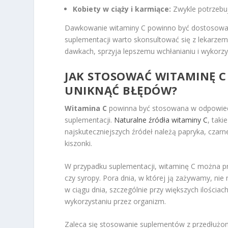
Kobiety w ciąży i karmiące:
Zwykle potrzebuj
Dawkowanie witaminy C powinno być dostosowan
suplementacji warto skonsultować się z lekarze
dawkach, sprzyja lepszemu wchłanianiu i wykorzys
JAK STOSOWAĆ WITAMINĘ C 
UNIKNĄĆ BŁĘDÓW?
Witamina C
powinna być stosowana w odpowiedni
suplementacji.
Naturalne źródła witaminy C
, taki
najskuteczniejszych źródeł należą papryka, czarne p
kiszonki.
W przypadku suplementacji, witaminę C można prz
czy syropy. Pora dnia, w której ją zażywamy, ni
w ciągu dnia, szczególnie przy większych ilościa
wykorzystaniu przez organizm.
Zaleca się stosowanie suplementów z przedłużon