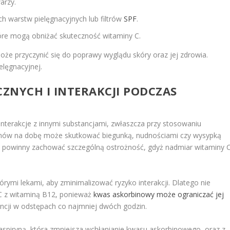
arzy.
ch warstw pielęgnacyjnych lub filtrów
SPF
.
tóre mogą obniżać skuteczność witaminy C.
że przyczynić się do poprawy wyglądu skóry oraz jej zdrowia.
elęgnacyjnej.
ZNYCH I INTERAKCJI PODCZAS
terakcje z innymi substancjami, zwłaszcza przy stosowaniu
mów na dobę może skutkować biegunką, nudnościami czy wysypką
h powinny zachować szczególną ostrożność, gdyż nadmiar witaminy 
órymi lekami, aby zminimalizować ryzyko interakcji. Dlatego nie
C z witaminą B12, ponieważ
kwas askorbinowy może ograniczać jej
ancji w odstępach co najmniej dwóch godzin.
 aspiryną, która zmniejsza wchłanianie kwasu askorbinowego, oraz z