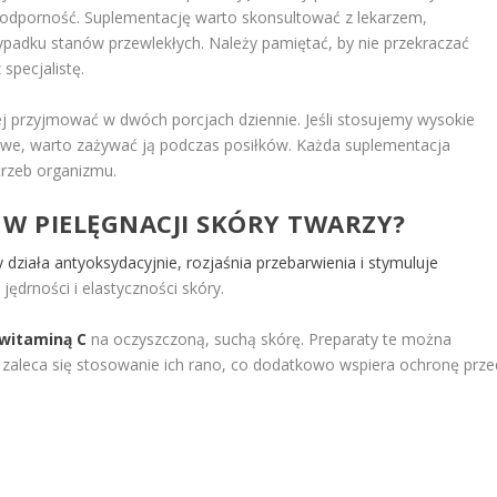
 i odporność. Suplementację warto skonsultować z lekarzem,
ypadku stanów przewlekłych. Należy pamiętać, by nie przekraczać
specjalistę.
iej przyjmować w dwóch porcjach dziennie. Jeśli stosujemy wysokie
owe, warto zażywać ją podczas posiłków. Każda suplementacja
rzeb organizmu.
W PIELĘGNACJI SKÓRY
TWARZY?
y działa antyoksydacyjnie, rozjaśnia
przebarwienia i stymuluje
jędrności i elastyczności skóry.
witaminą C
na oczyszczoną, suchą skórę. Preparaty te można
 zaleca się stosowanie ich rano, co dodatkowo wspiera ochronę prze