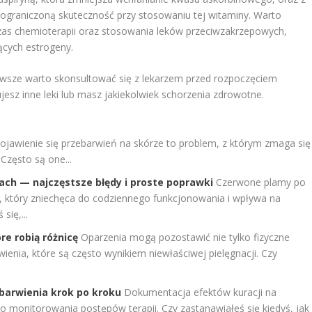
ograniczoną skuteczność przy stosowaniu tej witaminy. Warto
zas chemioterapii oraz stosowania leków przeciwzakrzepowych,
ących estrogeny.
wsze warto skonsultować się z lekarzem przed rozpoczęciem
esz inne leki lub masz jakiekolwiek schorzenia zdrowotne.
ojawienie się przebarwień na skórze to problem, z którym zmaga się
 Często są one...
ach — najczęstsze błędy i proste poprawki
Czerwone plamy po
 który zniechęca do codziennego funkcjonowania i wpływa na
się,...
re robią różnicę
Oparzenia mogą pozostawić nie tylko fizyczne
wienia, które są często wynikiem niewłaściwej pielęgnacji. Czy
barwienia krok po kroku
Dokumentacja efektów kuracji na
 monitorowania postępów terapii. Czy zastanawiałeś się kiedyś, jak