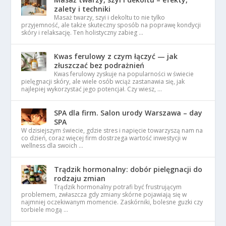
zalety i techniki
Masaż twarzy, szyi i dekoltu to nie tylko
przyjemność, ale także skuteczny sposób na poprawę kondycji
skóry i relaksację. Ten holistyczny zabieg …
Kwas ferulowy z czym łączyć — jak
złuszczać bez podrażnień
Kwas ferulowy zyskuje na popularności w świecie
pielęgnacji skóry, ale wiele osób wciąż zastanawia się, jak
najlepiej wykorzystać jego potencjał. Czy wiesz, …
SPA dla firm. Salon urody Warszawa – day
SPA
W dzisiejszym świecie, gdzie stres i napięcie towarzyszą nam na
co dzień, coraz więcej firm dostrzega wartość inwestycji w
wellness dla swoich …
Trądzik hormonalny: dobór pielęgnacji do
rodzaju zmian
Trądzik hormonalny potrafi być frustrującym
problemem, zwłaszcza gdy zmiany skórne pojawiają się w
najmniej oczekiwanym momencie. Zaskórniki, bolesne guzki czy
torbiele mogą …