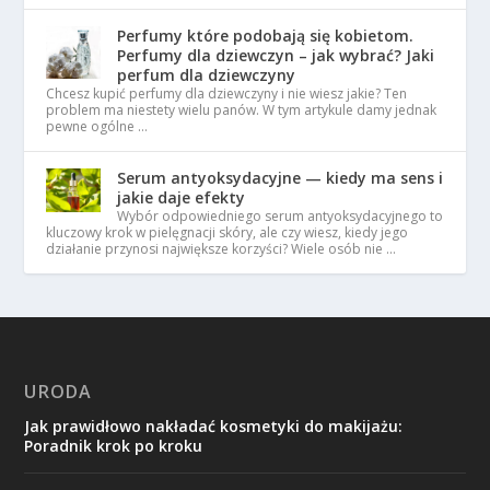
Perfumy które podobają się kobietom.
Perfumy dla dziewczyn – jak wybrać? Jaki
perfum dla dziewczyny
Chcesz kupić perfumy dla dziewczyny i nie wiesz jakie? Ten
problem ma niestety wielu panów. W tym artykule damy jednak
pewne ogólne …
Serum antyoksydacyjne — kiedy ma sens i
jakie daje efekty
Wybór odpowiedniego serum antyoksydacyjnego to
kluczowy krok w pielęgnacji skóry, ale czy wiesz, kiedy jego
działanie przynosi największe korzyści? Wiele osób nie …
URODA
Jak prawidłowo nakładać kosmetyki do makijażu:
Poradnik krok po kroku