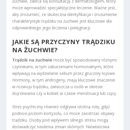
żuchwie, zaleca się konsultację z dermatologiem, który
może wprowadzić specjalistyczne leczenie. Ważne jest,
aby zrozumieć, że skuteczna identyfikacja i zrozumienie
charakterystyki trądziku na żuchwie jest kluczowe dla
odpowiedniego jego leczenia i pielęgnacji.
JAKIE SĄ PRZYCZYNY TRĄDZIKU
NA ŻUCHWIE?
Trądzik na żuchwie
może być spowodowany różnymi
czynnikami, w tym zaburzeniami hormonalnymi, które
wpływają na wydzielanie sebum przez gruczoły łojowe.
Hormony, w tym androgeny, mają kluczowe znaczenie
w rozwoju trądziku, zwłaszcza u osób w okresie
dojrzewania czy u kobiet w czasie menstruacji lub ciąży.
Stres psychiczny również odgrywa istotną rolę, gdyż
podnosi poziom kortyzolu, co może zaostrzać objawy
trądziku. Osoby pod wpływem silnego stresu mogą
doświadczyć nasilenia zmian skórnych. Niewłaściwa