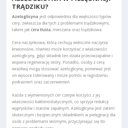
TRĄDZIKU?
Azeloglicyna
jest odpowiednia dla większości typów
cery, zwłaszcza dla tych z problemami trądzikowymi,
takimi jak
cera tłusta
, mieszana oraz trądzikowa.
Cera naczynkowa, którą cechują widoczne naczynia
krwionośne, również może korzystać z właściwości
azeloglicyny, gdyż składnik ten działa przeciwzapalnie i
wspiera regenerację skóry. Ponadto, osoby z cerą
wrażliwą mogą stosować azeloglicynę, ponieważ jest
on wysoce tolerowany i może pomóc w łagodzeniu
podrażnień oraz zaczerwienień.
Każda z wymienionych cer czerpie korzyści z jej
właściwości bakteriostatycznych, co sprzyja redukcji
wyprysków i stanów zapalnych. Azeloglicyna jest zatem
skutecznym i bezpiecznym składnikiem w pielęgnacji dla
osób z problemami skórnymi, przyczyniając się do
poprawy wyglądu cery.