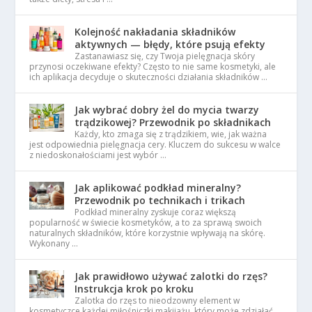
Kolejność nakładania składników
aktywnych — błędy, które psują efekty
Zastanawiasz się, czy Twoja pielęgnacja skóry
przynosi oczekiwane efekty? Często to nie same kosmetyki, ale
ich aplikacja decyduje o skuteczności działania składników …
Jak wybrać dobry żel do mycia twarzy
trądzikowej? Przewodnik po składnikach
Każdy, kto zmaga się z trądzikiem, wie, jak ważna
jest odpowiednia pielęgnacja cery. Kluczem do sukcesu w walce
z niedoskonałościami jest wybór …
Jak aplikować podkład mineralny?
Przewodnik po technikach i trikach
Podkład mineralny zyskuje coraz większą
popularność w świecie kosmetyków, a to za sprawą swoich
naturalnych składników, które korzystnie wpływają na skórę.
Wykonany …
Jak prawidłowo używać zalotki do rzęs?
Instrukcja krok po kroku
Zalotka do rzęs to nieodzowny element w
kosmetyczce każdej miłośniczki makijażu, który może zdziałać