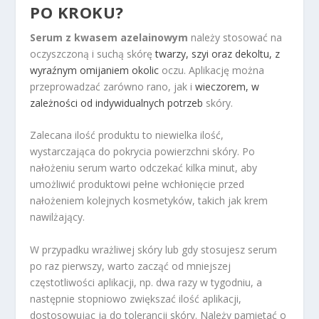
PO KROKU?
Serum z kwasem azelainowym
należy stosować na
oczyszczoną i suchą skórę
twarzy, szyi oraz dekoltu, z
wyraźnym omijaniem okolic
oczu. Aplikację można
przeprowadzać zarówno rano, jak i
wieczorem, w
zależności od indywidualnych potrzeb
skóry.
Zalecana ilość produktu to niewielka ilość,
wystarczająca do pokrycia powierzchni skóry. Po
nałożeniu serum warto odczekać kilka minut, aby
umożliwić produktowi pełne wchłonięcie przed
nałożeniem kolejnych kosmetyków, takich jak krem
nawilżający.
W przypadku wrażliwej skóry lub gdy stosujesz serum
po raz pierwszy, warto zacząć od mniejszej
częstotliwości aplikacji, np. dwa razy w tygodniu, a
następnie stopniowo zwiększać ilość aplikacji,
dostosowując ją do tolerancji skóry. Należy pamiętać o