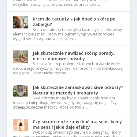
wszystko. Zaczynając od paznokci, poprzez całe …
Krem do tatuaży – jak dbać o skórę po
zabiegu?
Krem do tatuaży to nie tylko kosmetyk, ale kluczowy
element pielęgnacji, który ma ogromny wpływ na zdrowie i
wygląd świeżo wytatuowanej skóry. …
Jak skutecznie nawilżać skórę: porady,
dieta i domowe sposoby
Sucha skóra to problem, z którym boryka się wiele
osób, a jego przyczyny mogą być różnorodne – od niewłaściwej
pielęgnacji, przez niekorzystne …
Jak skutecznie zamaskować siwe odrosty?
Naturalne metody i preparaty
Siwe odrosty mogą być dla wielu osób źródłem
frustracji i niepokoju, zwłaszcza gdy pojawiają się nagle. Czy
istnieją skuteczne metody, które pozwolą …
Czy serum może zapychać ma sens: kiedy
ma sens i jakie daje efekty
Wybór odpowiedniego serum do pielęgnacji skóry
może być wyzwaniem, zwłaszcza gdy istnieje ryzyko zapychania