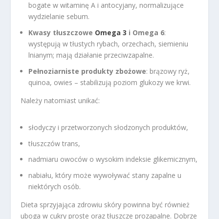
bogate w witaminę A i antocyjany, normalizujące
wydzielanie sebum.
Kwasy tłuszczowe
Omega 3
i Omega 6
:
występują w tłustych rybach, orzechach, siemieniu
lnianym; mają działanie przeciwzapalne.
Pełnoziarniste produkty zbożowe
: brązowy ryż,
quinoa, owies – stabilizują poziom glukozy we krwi.
Należy natomiast unikać:
słodyczy i przetworzonych słodzonych produktów,
tłuszczów trans,
nadmiaru owoców o wysokim indeksie glikemicznym,
nabiału, który może wywoływać stany zapalne u
niektórych osób.
Dieta sprzyjająca zdrowiu skóry powinna być również
uboga w cukry proste oraz tłuszcze prozapalne. Dobrze