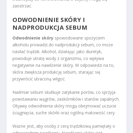
zaostrzać.
ODWODNIENIE SKÓRY I
NADPRODUKCJA SEBUM
Odwodnienie skóry
spowodowane spożyciem
alkoholu prowadzi do nadprodukcji sebum, co może
nasilać trądzik. Alkohol, działając jako diuretyk,
powoduje utratę wody z organizmu, co wpływa
negatywnie na nawilżenie skóry. W odpowiedzi na to,
skóra zwiększa produkcję sebum, starając się
przywrócić utraconą wilgoć.
Nadmiar sebum skutkuje zatykanie porów, co sprzyja
powstawaniu wągrów, zaskórników i stanów zapalnych.
Objawy odwodnienia skóry mogą obejmować uczucie
ściągnięcia, suche skórki oraz ogólną matowość cery.
Ważne jest, aby osoby z cerą trądzikową pamiętały o
odpowiednim nawilżeniu. Nawilżanie skóry jest