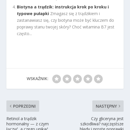
Biotyna a trądzik: instrukcja krok po kroku i
typowe pułapki
Zmagasz się z trądzikiem i
zastanawiasz się, czy biotyna może być kluczem do
poprawy stanu twojej skóry? Choć witamina B7 jest
często...
WSKAŹNIK:
POPRZEDNI
NASTĘPNY
Retinol a trądzik
Czy gliceryna jest
hormonalny — z czym
szkodliwa? najczęstsze
łączyć, a czego unikać
błędy i proste poprawki