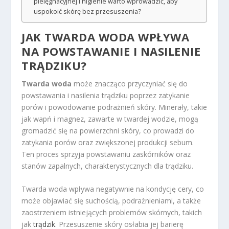
pielęgnacyjnej i higienie warto wprowadzić, aby
uspokoić skórę bez przesuszenia?
JAK TWARDA WODA WPŁYWA
NA POWSTAWANIE I NASILENIE
TRĄDZIKU?
Twarda woda
może znacząco przyczyniać się do
powstawania i nasilenia trądziku poprzez zatykanie
porów i powodowanie podrażnień skóry. Minerały, takie
jak wapń i magnez, zawarte w twardej wodzie, mogą
gromadzić się na powierzchni skóry, co prowadzi do
zatykania porów oraz zwiększonej produkcji sebum.
Ten proces sprzyja powstawaniu zaskórników oraz
stanów zapalnych, charakterystycznych dla trądziku.
Twarda woda wpływa negatywnie na kondycję cery, co
może objawiać się suchością, podrażnieniami, a także
zaostrzeniem istniejących problemów skórnych, takich
jak
trądzik
. Przesuszenie skóry osłabia jej barierę