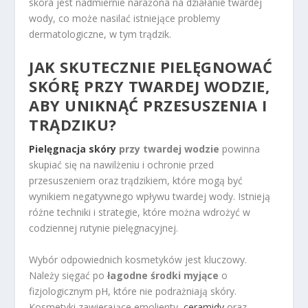
skóra jest nadmiernie narażona na działanie twardej
wody, co może nasilać istniejące problemy
dermatologiczne, w tym trądzik.
JAK SKUTECZNIE PIELĘGNOWAĆ
SKÓRĘ PRZY TWARDEJ WODZIE,
ABY UNIKNĄĆ PRZESUSZENIA I
TRĄDZIKU?
Pielęgnacja skóry
przy twardej wodzie
powinna
skupiać się na nawilżeniu i ochronie przed
przesuszeniem oraz trądzikiem, które mogą być
wynikiem negatywnego wpływu twardej wody. Istnieją
różne techniki i strategie, które można wdrożyć w
codziennej rutynie pielęgnacyjnej.
Wybór odpowiednich kosmetyków jest kluczowy.
Należy sięgać po
łagodne środki myjące
o
fizjologicznym pH, które nie podrażniają skóry.
Kosmetyki zawierające emolienty,
ceramidy
oraz