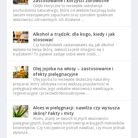
zastosowanie i korzyści zdrowotne
Olejki eteryczne to niezwykłe substancje
pochodzenia naturalnego, które od wieków fascynują ludzi
swoimi intensywnymi zapachami oraz szerokim spektrum
właściwości zdrowotnych. Ich działanie …
Alkohol a trądzik: dla kogo, kiedy i jak
stosować
Czy kiedykolwiek zastanawiałeś się, jak alkohol
wpływa na twoją skórę, zwłaszcza jeśli zmagasz się z
trądzikiem? To pytanie zadaje sobie wiele osób, …
Olej jojoba na włosy – zastosowanie i
efekty pielęgnacyjne
Olej jojoba to niezwykle skuteczny naturalny
preparat, który zdobywa coraz większą popularność w
pielęgnacji włosów. Jego unikalne właściwości nawilżające,
regeneracyjne i przeciwdrobnoustrojowe …
Aloes w pielęgnacji: nawilża czy wysusza
skórę? Fakty i mity
Aloes, znany ze swoich licznych właściwości
pielęgnacyjnych, budzi wiele kontrowersji w kręgach miłośników
kosmetyków. Czy rzeczywiście potrafi nawilżać, czy może jednak
wysusza …